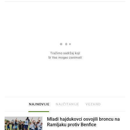
PROČITAJTE JOŠ
Što povezuje Lexus i
Mokri prsti, kruh i paštet
legendarnog Ponyja?
ritual koji nikad nismo p
NAJNOVIJE
NAJČITANIJE
VEZANO
Mladi hajdukovci osvojili broncu na
Ramljaku protiv Benfice