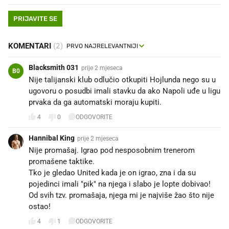
PRIJAVITE SE
KOMENTARI
(2)
Blacksmith 031
prije 2 mjeseca
B0
Nije talijanski klub odlučio otkupiti Hojlunda nego su u
ugovoru o posudbi imali stavku da ako Napoli uđe u ligu
prvaka da ga automatski moraju kupiti.
4
0
ODGOVORITE
Hannibal King
prije 2 mjeseca
Nije promašaj. Igrao pod nesposobnim trenerom
promašene taktike.
Tko je gledao United kada je on igrao, zna i da su
pojedinci imali "pik" na njega i slabo je lopte dobivao!
Od svih tzv. promašaja, njega mi je najviše žao što nije
ostao!
4
1
ODGOVORITE