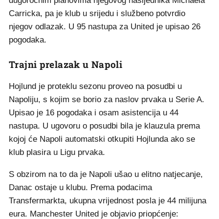
dugoročnim planovima njegovog nasljednika Michaela
Carricka, pa je klub u srijedu i službeno potvrdio
njegov odlazak. U 95 nastupa za United je upisao 26
pogodaka.
Trajni prelazak u Napoli
Hojlund je proteklu sezonu proveo na posudbi u
Napoliju, s kojim se borio za naslov prvaka u Serie A.
Upisao je 16 pogodaka i osam asistencija u 44
nastupa. U ugovoru o posudbi bila je klauzula prema
kojoj će Napoli automatski otkupiti Hojlunda ako se
klub plasira u Ligu prvaka.
S obzirom na to da je Napoli ušao u elitno natjecanje,
Danac ostaje u klubu. Prema podacima
Transfermarkta, ukupna vrijednost posla je 44 milijuna
eura. Manchester United je objavio priopćenje: