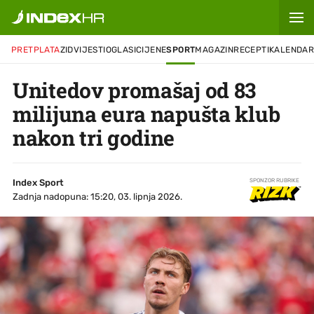
PRETPLATA
ZID
VIJESTI
OGLASI
CIJENE
SPORT
MAGAZIN
RECEPTI
KALENDA
Unitedov promašaj od 83
milijuna eura napušta klub
nakon tri godine
Index Sport
SPONZOR RUBRIKE
Zadnja nadopuna: 15:20, 03. lipnja 2026.