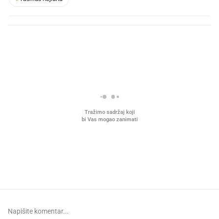
PROČITAJTE JOŠ
Što povezuje Lexus i
Mokri prsti, kruh i paštet
legendarnog Ponyja?
ritual koji nikad nismo p