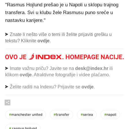
"Rasmus Hojlund prešao je u Napoli u sklopu trajnog
transfera. Svi u klubu žele Rasmusu puno sreće u
nastavku karijere."
Znate li nešto više o temi ili želite prijaviti grešku u
tekstu? Kliknite
ovdje
.
Imate važnu priču? Javite se na
desk@index.hr
ili
klikom
ovdje
. Atraktivne fotografije i videe plaćamo.
Želite raditi na Indexu? Prijavite se
ovdje
.
#
manchester united
#
transfer
#
seriea
#
napoli
#
rasmus hojlund