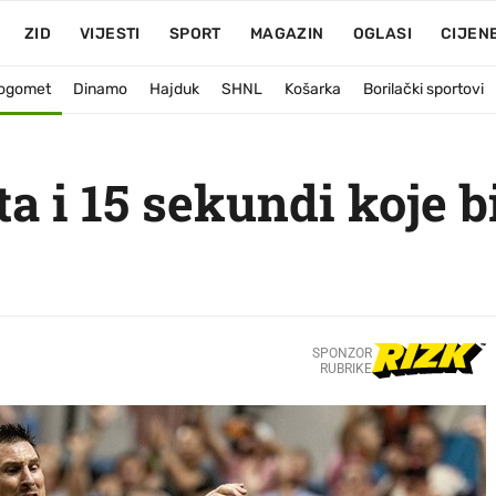
ZID
VIJESTI
SPORT
MAGAZIN
OGLASI
CIJEN
ogomet
Dinamo
Hajduk
SHNL
Košarka
Borilački sportovi
a i 15 sekundi koje b
SPONZOR
RUBRIKE