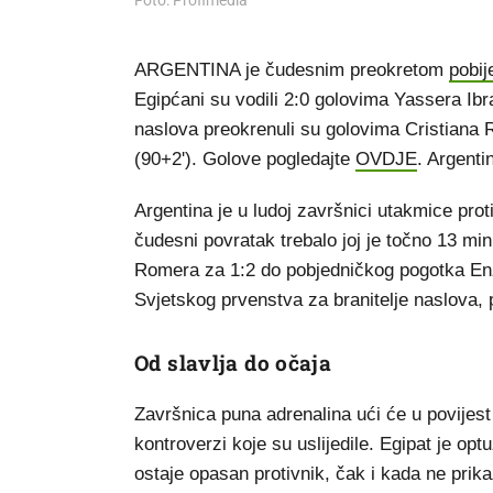
Foto: Profimedia
ARGENTINA je čudesnim preokretom
pobij
Egipćani su vodili 2:0 golovima Yassera Ibra
naslova preokrenuli su golovima Cristiana 
(90+2'). Golove pogledajte
OVDJE
. Argenti
Argentina je u ludoj završnici utakmice prot
čudesni povratak trebalo joj je točno 13 min
Romera za 1:2 do pobjedničkog pogotka Enza 
Svjetskog prvenstva za branitelje naslova,
Od slavlja do očaja
Završnica puna adrenalina ući će u povijes
kontroverzi koje su uslijedile. Egipat je op
ostaje opasan protivnik, čak i kada ne prika