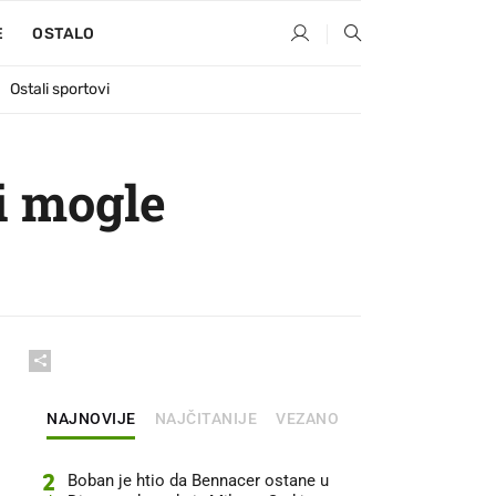
E
OSTALO
Ostali sportovi
i mogle
NAJNOVIJE
NAJČITANIJE
VEZANO
2
Boban je htio da Bennacer ostane u