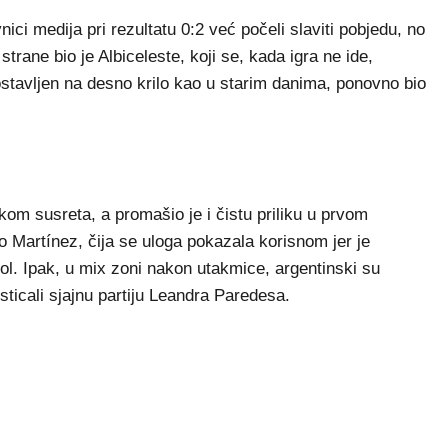
nici medija pri rezultatu 0:2 već počeli slaviti pobjedu, no
trane bio je Albiceleste, koji se, kada igra ne ide,
ostavljen na desno krilo kao u starim danima, ponovno bio
ekom susreta, a promašio je i čistu priliku u prvom
 Martínez, čija se uloga pokazala korisnom jer je
ol. Ipak, u mix zoni nakon utakmice, argentinski su
sticali sjajnu partiju Leandra Paredesa.