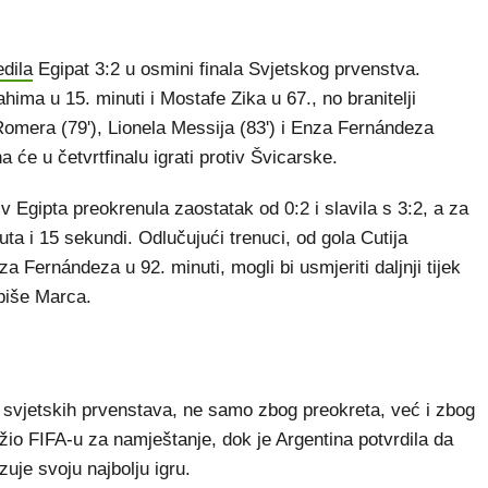
edila
Egipat 3:2 u osmini finala Svjetskog prvenstva.
hima u 15. minuti i Mostafe Zika u 67., no branitelji
Romera (79'), Lionela Messija (83') i Enza Fernándeza
na će u četvrtfinalu igrati protiv Švicarske.
iv Egipta preokrenula zaostatak od 0:2 i slavila s 3:2, a za
uta i 15 sekundi. Odlučujući trenuci, od gola Cutija
Fernándeza u 92. minuti, mogli bi usmjeriti daljnji tijek
 piše Marca.
t svjetskih prvenstava, ne samo zbog preokreta, već i zbog
tužio FIFA-u za namještanje, dok je Argentina potvrdila da
zuje svoju najbolju igru.