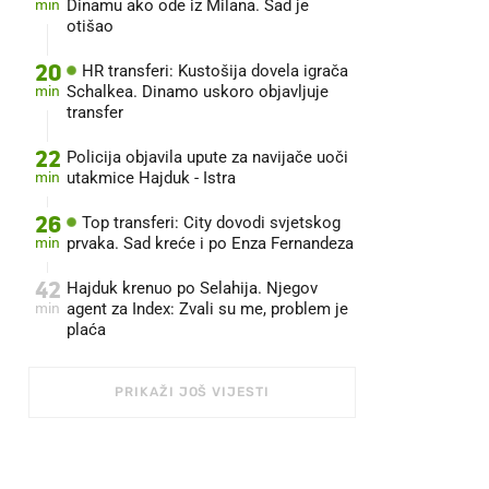
min
Dinamu ako ode iz Milana. Sad je
otišao
20
HR transferi: Kustošija dovela igrača
min
Schalkea. Dinamo uskoro objavljuje
transfer
22
Policija objavila upute za navijače uoči
min
utakmice Hajduk - Istra
26
Top transferi: City dovodi svjetskog
min
prvaka. Sad kreće i po Enza Fernandeza
42
Hajduk krenuo po Selahija. Njegov
min
agent za Index: Zvali su me, problem je
plaća
PRIKAŽI JOŠ VIJESTI