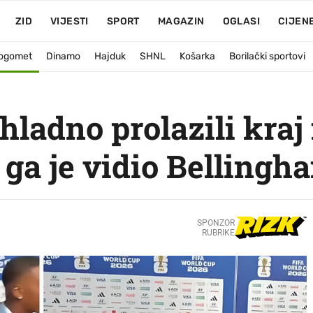
ZID
VIJESTI
SPORT
MAGAZIN
OGLASI
CIJEN
ogomet
Dinamo
Hajduk
SHNL
Košarka
Borilački sportovi
hladno prolazili kraj
 ga je vidio Bellingh
SPONZOR
RUBRIKE