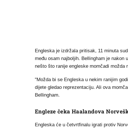
Engleska je izdržala pritisak, 11 minuta su
među osam najboljih. Bellingham je nakon u
nešto što ranije engleske momčadi možda n
"Možda bi se Engleska u nekim ranijim go
dijete gledao reprezentaciju. Ali ova momča
Bellingham.
Engleze čeka Haalandova Norveš
Engleska će u četvrtfinalu igrati protiv Nor