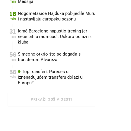
min
Messija
16
Nogometašice Hajduka pobijedile Muru
min
i nastavljaju europsku sezonu
31
Igrač Barcelone napustio trening jer
min
neće biti u momčadi. Uskoro odlazi iz
kluba
56
Simeone otkrio što se događa s
min
transferom Alvareza
56
Top transferi: Paredes u
min
iznenađujućem transferu dolazi u
Europu?
PRIKAŽI JOŠ VIJESTI