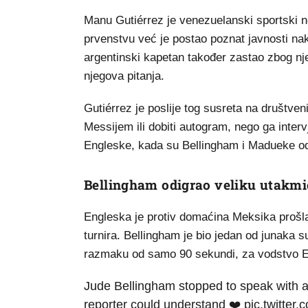
Manu Gutiérrez je venezuelanski sportski 
prvenstvu već je postao poznat javnosti nako
argentinski kapetan također zastao zbog nj
njegova pitanja.
Gutiérrez je poslije tog susreta na društve
Messijem ili dobiti autogram, nego ga interv
Engleske, kada su Bellingham i Madueke odlu
Bellingham odigrao veliku utakmi
Engleska je protiv domaćina Meksika prošla
turnira. Bellingham je bio jedan od junaka 
razmaku od samo 90 sekundi, za vodstvo E
Jude Bellingham stopped to speak with a 
reporter could understand ❤️
pic.twitter