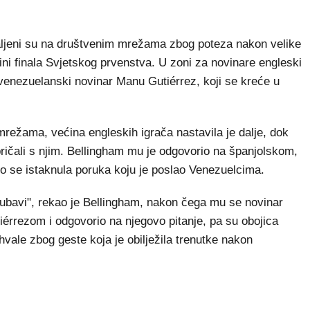
eni su na društvenim mrežama zbog poteza nakon velike
i finala Svjetskog prvenstva. U zoni za novinare engleski
a venezuelanski novinar Manu Gutiérrez, koji se kreće u
mrežama, većina engleskih igrača nastavila je dalje, dok
ričali s njim. Bellingham mu je odgovorio na španjolskom,
no se istaknula poruka koju je poslao Venezuelcima.
ubavi", rekao je Bellingham, nakon čega mu se novinar
iérrezom i odgovorio na njegovo pitanje, pa su obojica
hvale zbog geste koja je obilježila trenutke nakon