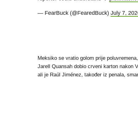
— FearBuck (@FearedBuck)
July 7, 202
Meksiko se vratio golom prije poluvremena,
Jarell Quansah dobio crveni karton nakon V
ali je Raúl Jiménez, također iz penala, sma