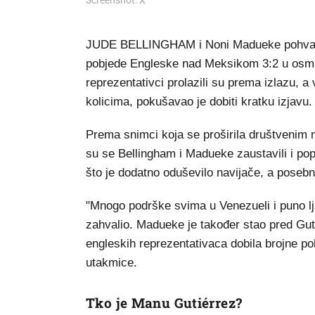
Screenshot: X
JUDE BELLINGHAM i Noni Madueke pohvalj
pobjede Engleske nad Meksikom 3:2 u osmin
reprezentativci prolazili su prema izlazu, 
kolicima, pokušavao je dobiti kratku izjavu.
Prema snimci koja se proširila društvenim 
su se Bellingham i Madueke zaustavili i pop
što je dodatno oduševilo navijače, a poseb
"Mnogo podrške svima u Venezueli i puno lj
zahvalio. Madueke je također stao pred Gut
engleskih reprezentativaca dobila brojne po
utakmice.
Tko je Manu Gutiérrez?