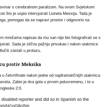
novinar s cerebralnom paralizom. Na ovom Svjetskom
n što je uspio intervjuirati Lionela Messija. Tada je
ega, pomogao da se napravi prostor i odgovorio na
nim mrežama napisao da mu san nije bio fotografirati se s
juirati. Sada je sličnu pažnju privukao i nakon utakmice
čili zastati u prolazu.
cu protiv Meksika
 u četvrtfinale nakon jedne od najdramatičnijih utakmica
susreta. Zabio je dva gola u prvom poluvremenu, i to u
ngleske 2:0.
disabled reporter and did so in Spanish so the
.com/t41oG8ci5m