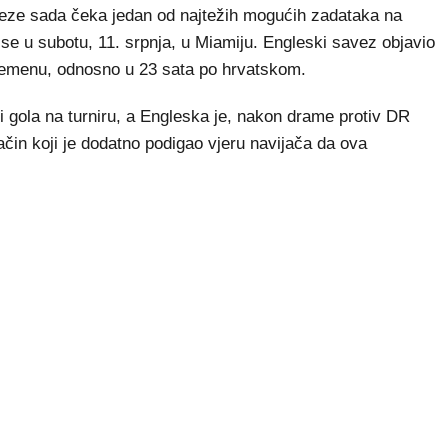
leze sada čeka jedan od najtežih mogućih zadataka na
se u subotu, 11. srpnja, u Miamiju. Engleski savez objavio
vremenu, odnosno u 23 sata po hrvatskom.
ri gola na turniru, a Engleska je, nakon drame protiv DR
ačin koji je dodatno podigao vjeru navijača da ova