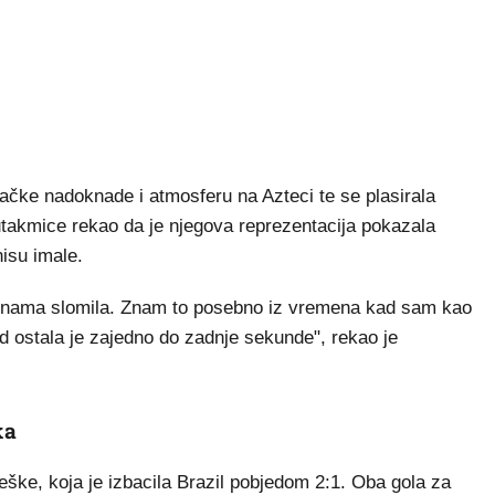
dačke nadoknade i atmosferu na Azteci te se plasirala
takmice rekao da je njegova reprezentacija pokazala
isu imale.
dinama slomila. Znam to posebno iz vremena kad sam kao
d ostala je zajedno do zadnje sekunde", rekao je
ka
veške, koja je izbacila Brazil pobjedom 2:1. Oba gola za