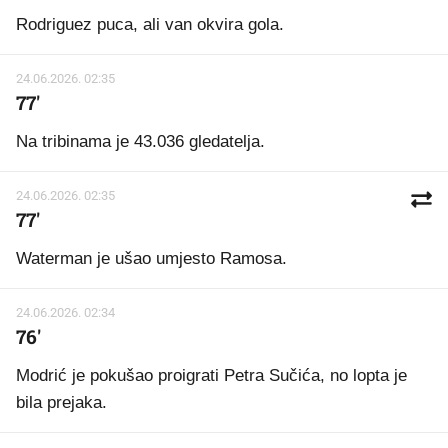
Rodriguez puca, ali van okvira gola.
24.06.2026. 02:35
77'
Na tribinama je 43.036 gledatelja.
24.06.2026. 02:35
77'
Waterman je ušao umjesto Ramosa.
24.06.2026. 02:34
76'
Modrić je pokušao proigrati Petra Sučića, no lopta je
bila prejaka.