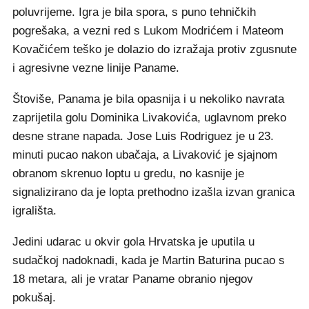
poluvrijeme. Igra je bila spora, s puno tehničkih
pogrešaka, a vezni red s Lukom Modrićem i Mateom
Kovačićem teško je dolazio do izražaja protiv zgusnute
i agresivne vezne linije Paname.
Štoviše, Panama je bila opasnija i u nekoliko navrata
zaprijetila golu Dominika Livakovića, uglavnom preko
desne strane napada. Jose Luis Rodriguez je u 23.
minuti pucao nakon ubačaja, a Livaković je sjajnom
obranom skrenuo loptu u gredu, no kasnije je
signalizirano da je lopta prethodno izašla izvan granica
igrališta.
Jedini udarac u okvir gola Hrvatska je uputila u
sudačkoj nadoknadi, kada je Martin Baturina pucao s
18 metara, ali je vratar Paname obranio njegov
pokušaj.