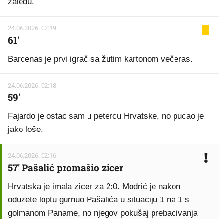
zaleđu.
24.06.2026. 02:19
61'
Barcenas je prvi igrač sa žutim kartonom večeras.
24.06.2026. 02:18
59'
Fajardo je ostao sam u petercu Hrvatske, no pucao je
jako loše.
24.06.2026. 02:16
57' Pašalić promašio zicer
Hrvatska je imala zicer za 2:0. Modrić je nakon
oduzete loptu gurnuo Pašalića u situaciju 1 na 1 s
golmanom Paname, no njegov pokušaj prebacivanja