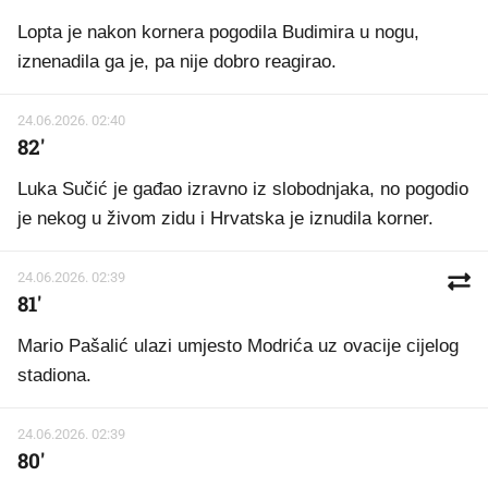
Lopta je nakon kornera pogodila Budimira u nogu,
iznenadila ga je, pa nije dobro reagirao.
24.06.2026. 02:40
82'
Luka Sučić je gađao izravno iz slobodnjaka, no pogodio
je nekog u živom zidu i Hrvatska je iznudila korner.
24.06.2026. 02:39
81'
Mario Pašalić ulazi umjesto Modrića uz ovacije cijelog
stadiona.
24.06.2026. 02:39
80'