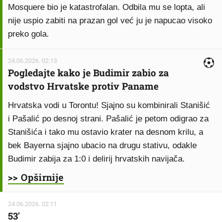
Mosquere bio je katastrofalan. Odbila mu se lopta, ali
nije uspio zabiti na prazan gol već ju je napucao visoko
preko gola.
24.06.2026. 02:13
Pogledajte kako je Budimir zabio za
vodstvo Hrvatske protiv Paname
Hrvatska vodi u Torontu! Sjajno su kombinirali Stanišić
i Pašalić po desnoj strani. Pašalić je petom odigrao za
Stanišića i tako mu ostavio krater na desnom krilu, a
bek Bayerna sjajno ubacio na drugu stativu, odakle
Budimir zabija za 1:0 i delirij hrvatskih navijača.
>> Opširnije
24.06.2026. 02:11
53'