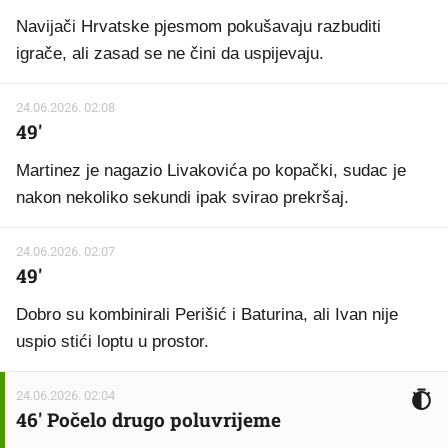
Navijači Hrvatske pjesmom pokušavaju razbuditi
igrače, ali zasad se ne čini da uspijevaju.
24.06.2026. 02:08
49'
Martinez je nagazio Livakovića po kopački, sudac je
nakon nekoliko sekundi ipak svirao prekršaj.
24.06.2026. 02:07
49'
Dobro su kombinirali Perišić i Baturina, ali Ivan nije
uspio stići loptu u prostor.
24.06.2026. 02:04
46' Počelo drugo poluvrijeme