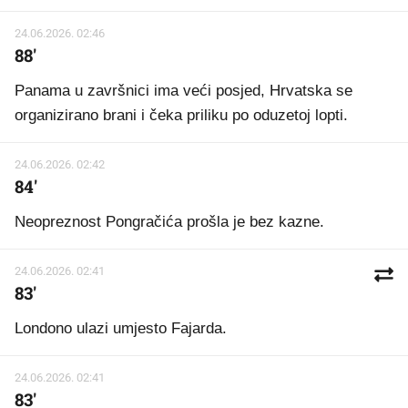
24.06.2026. 02:46
88'
Panama u završnici ima veći posjed, Hrvatska se
organizirano brani i čeka priliku po oduzetoj lopti.
24.06.2026. 02:42
84'
Neopreznost Pongračića prošla je bez kazne.
24.06.2026. 02:41
83'
Londono ulazi umjesto Fajarda.
24.06.2026. 02:41
83'