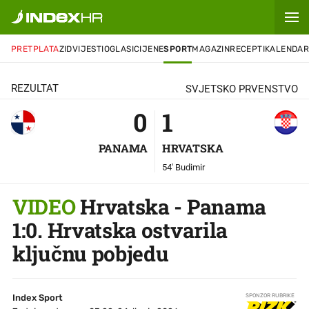
0
-
1
PRETPLATA
ZID
VIJESTI
OGLASI
CIJENE
SPORT
MAGAZIN
RECEPTI
KALENDA
REZULTAT
SVJETSKO PRVENSTVO
0
1
PANAMA
HRVATSKA
54' Budimir
VIDEO
Hrvatska - Panama
1:0. Hrvatska ostvarila
ključnu pobjedu
Index Sport
SPONZOR RUBRIKE