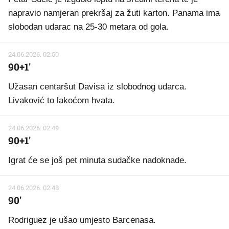
napravio namjeran prekršaj za žuti karton. Panama ima
slobodan udarac na 25-30 metara od gola.
24.06.2026. 02:50
90+1'
Užasan centaršut Davisa iz slobodnog udarca.
Livaković to lakoćom hvata.
24.06.2026. 02:49
90+1'
Igrat će se još pet minuta sudačke nadoknade.
24.06.2026. 02:48
90'
Rodriguez je ušao umjesto Barcenasa.