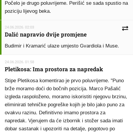
Počelo je drugo poluvrijeme. Perišić se sada spustio na
poziciju lijevog beka.
24.06.2026. 02:03
Dalić napravio dvije promjene
Budimir i Kramarić ulaze umjesto Gvardiola i Muse.
24.06.2026. 01:58
Pletikosa: Ima prostora za napredak
Stipe Pletikosa komentirao je prvo poluvrijeme. "Puno
brže moramo doći do bočnih pozicija. Marco Pašalić
izgleda raspoloženo, moramo iskoristiti njegovu brzinu,
eliminirati tehničke pogreške kojih je bilo jako puno za
ovakvu razinu. Definitivno imamo prostora za
napredak. Vjerujem da će izbornik i stožer sada imati
dobar sastanak i upozoriti na detalje, pogotovo po