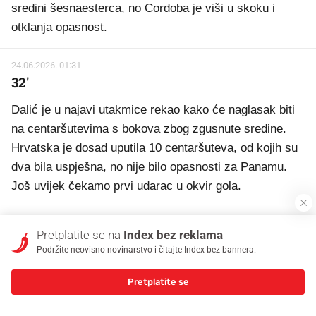
sredini šesnaesterca, no Cordoba je viši u skoku i
otklanja opasnost.
24.06.2026. 01:31
32'
Dalić je u najavi utakmice rekao kako će naglasak biti
na centaršutevima s bokova zbog zgusnute sredine.
Hrvatska je dosad uputila 10 centaršuteva, od kojih su
dva bila uspješna, no nije bilo opasnosti za Panamu.
Još uvijek čekamo prvi udarac u okvir gola.
24.06.2026. 01:30
Pretplatite se na
Index bez reklama
30'
Podržite neovisno novinarstvo i čitajte Index bez bannera.
Modrić je ubacio iz slobodnog udarca, no nikog od
Pretplatite se
igrača Hrvatske nije bilo na 11 metara gdje je lopta išla.