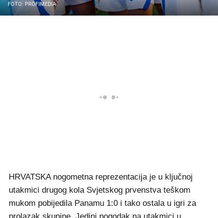
FOTO: PROFIMEDIA
HRVATSKA nogometna reprezentacija je u ključnoj
utakmici drugog kola Svjetskog prvenstva teškom
mukom pobijedila Panamu 1:0 i tako ostala u igri za
prolazak skupine. Jedini pogodak na utakmici u