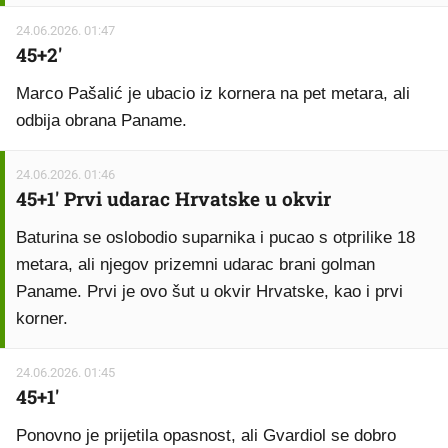
24.06.2026. 01:47
45+2'
Marco Pašalić je ubacio iz kornera na pet metara, ali
odbija obrana Paname.
24.06.2026. 01:46
45+1' Prvi udarac Hrvatske u okvir
Baturina se oslobodio suparnika i pucao s otprilike 18
metara, ali njegov prizemni udarac brani golman
Paname. Prvi je ovo šut u okvir Hrvatske, kao i prvi
korner.
24.06.2026. 01:45
45+1'
Ponovno je prijetila opasnost, ali Gvardiol se dobro