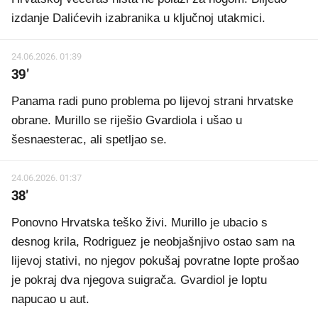
izdanje Dalićevih izabranika u ključnoj utakmici.
24.06.2026. 01:39
39'
Panama radi puno problema po lijevoj strani hrvatske
obrane. Murillo se riješio Gvardiola i ušao u
šesnaesterac, ali spetljao se.
24.06.2026. 01:37
38'
Ponovno Hrvatska teško živi. Murillo je ubacio s
desnog krila, Rodriguez je neobjašnjivo ostao sam na
lijevoj stativi, no njegov pokušaj povratne lopte prošao
je pokraj dva njegova suigrača. Gvardiol je loptu
napucao u aut.