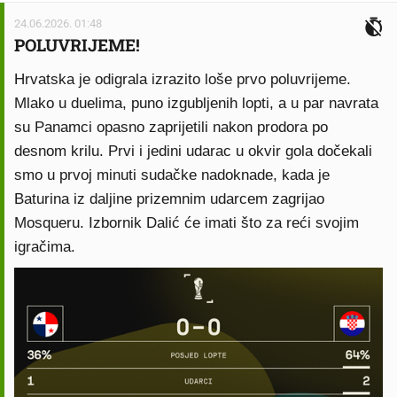
24.06.2026. 01:48
POLUVRIJEME!
Hrvatska je odigrala izrazito loše prvo poluvrijeme.
Mlako u duelima, puno izgubljenih lopti, a u par navrata
su Panamci opasno zaprijetili nakon prodora po
desnom krilu. Prvi i jedini udarac u okvir gola dočekali
smo u prvoj minuti sudačke nadoknade, kada je
Baturina iz daljine prizemnim udarcem zagrijao
Mosqueru. Izbornik Dalić će imati što za reći svojim
igračima.