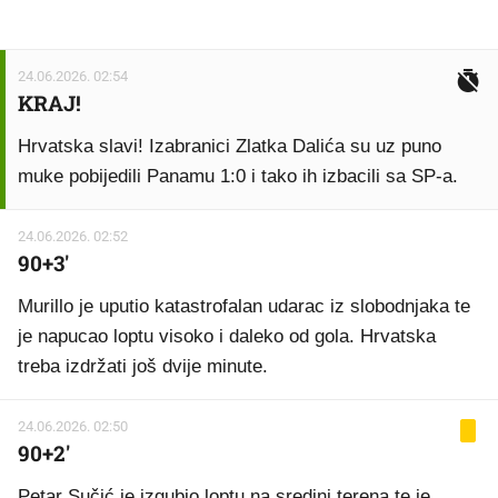
24.06.2026. 02:54
KRAJ!
Hrvatska slavi! Izabranici Zlatka Dalića su uz puno
muke pobijedili Panamu 1:0 i tako ih izbacili sa SP-a.
24.06.2026. 02:52
90+3'
Murillo je uputio katastrofalan udarac iz slobodnjaka te
je napucao loptu visoko i daleko od gola. Hrvatska
treba izdržati još dvije minute.
24.06.2026. 02:50
90+2'
Petar Sučić je izgubio loptu na sredini terena te je