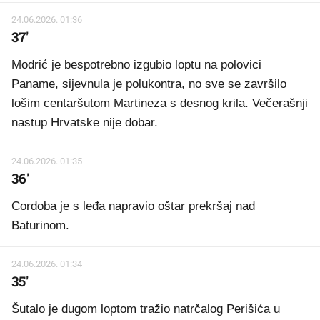
24.06.2026. 01:36
37'
Modrić je bespotrebno izgubio loptu na polovici
Paname, sijevnula je polukontra, no sve se završilo
lošim centaršutom Martineza s desnog krila. Večerašnji
nastup Hrvatske nije dobar.
24.06.2026. 01:35
36'
Cordoba je s leđa napravio oštar prekršaj nad
Baturinom.
24.06.2026. 01:34
35'
Šutalo je dugom loptom tražio natrčalog Perišića u