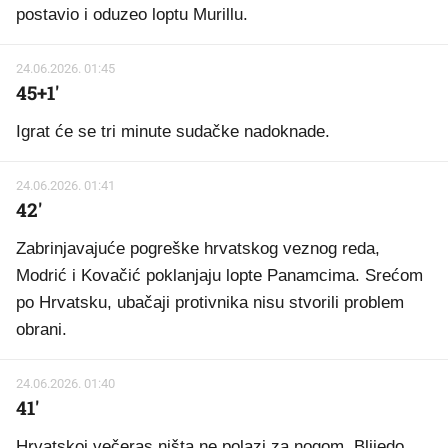
postavio i oduzeo loptu Murillu.
24.06.2026. 01:45
45+1'
Igrat će se tri minute sudačke nadoknade.
24.06.2026. 01:41
42'
Zabrinjavajuće pogreške hrvatskog veznog reda,
Modrić i Kovačić poklanjaju lopte Panamcima. Srećom
po Hrvatsku, ubačaji protivnika nisu stvorili problem
obrani.
24.06.2026. 01:40
41'
Hrvatskoj večeras ništa ne polazi za nogom. Blijedo