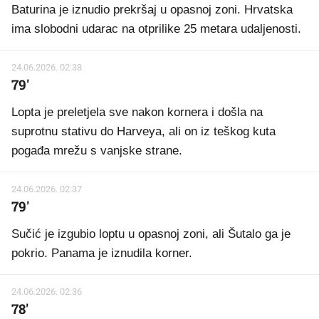
Baturina je iznudio prekršaj u opasnoj zoni. Hrvatska
ima slobodni udarac na otprilike 25 metara udaljenosti.
24.06.2026. 02:38
79'
Lopta je preletjela sve nakon kornera i došla na
suprotnu stativu do Harveya, ali on iz teškog kuta
pogađa mrežu s vanjske strane.
24.06.2026. 02:37
79'
Sučić je izgubio loptu u opasnoj zoni, ali Šutalo ga je
pokrio. Panama je iznudila korner.
24.06.2026. 02:36
78'