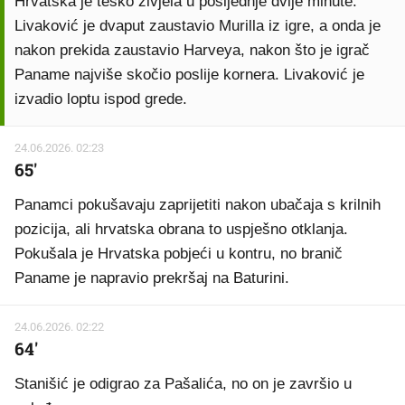
Hrvatska je teško živjela u posljednje dvije minute.
Livaković je dvaput zaustavio Murilla iz igre, a onda je
nakon prekida zaustavio Harveya, nakon što je igrač
Paname najviše skočio poslije kornera. Livaković je
izvadio loptu ispod grede.
24.06.2026. 02:23
65'
Panamci pokušavaju zaprijetiti nakon ubačaja s krilnih
pozicija, ali hrvatska obrana to uspješno otklanja.
Pokušala je Hrvatska pobjeći u kontru, no branič
Paname je napravio prekršaj na Baturini.
24.06.2026. 02:22
64'
Stanišić je odigrao za Pašalića, no on je završio u