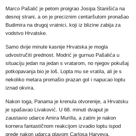
Marco Pašalić je petom proigrao Josipa Stanišića na
desnoj strani, a on je preciznim centaršutom pronašao
Budimira na drugoj vratnici, koji iz blizine zabija za
vodstvo Hrvatske.
Samo dvije minute kasnije Hrvatska je mogla
udvostručiti prednost. Modrić je gurnuo Pašalića u
situaciju jedan na jedan s vratarom, no njegov pokušaj
potkopavanja bio je loš. Lopta mu se vratila, ali je s
nekoliko metara promašio prazan gol i napucao loptu
iznad okvira.
Nakon toga, Panama je krenula otvorenije, a Hrvatsku
je spašavao Livaković. U 68. minuti dvaput je
zaustavio udarce Amira Murilla, a zatim je nakon
kornera fantastičnom reakcijom izvadio loptu ispod
grede nakon udarca glavom Carlosa Harveya.