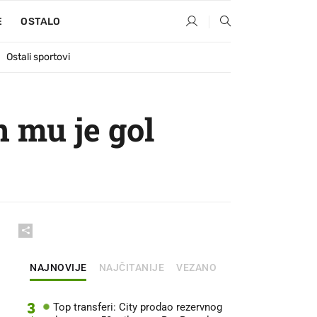
E
OSTALO
Ostali sportovi
n mu je gol
NAJNOVIJE
NAJČITANIJE
VEZANO
3
Top transferi: City prodao rezervnog