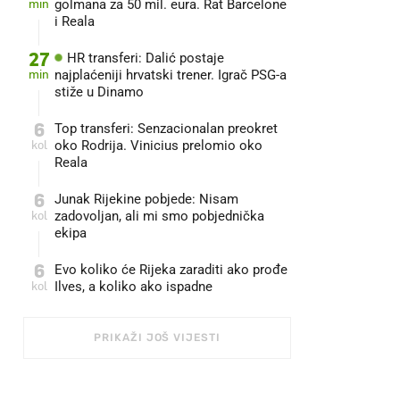
min
golmana za 50 mil. eura. Rat Barcelone
i Reala
27
HR transferi: Dalić postaje
min
najplaćeniji hrvatski trener. Igrač PSG-a
stiže u Dinamo
6
Top transferi: Senzacionalan preokret
kol
oko Rodrija. Vinicius prelomio oko
Reala
6
Junak Rijekine pobjede: Nisam
kol
zadovoljan, ali mi smo pobjednička
ekipa
6
Evo koliko će Rijeka zaraditi ako prođe
kol
Ilves, a koliko ako ispadne
PRIKAŽI JOŠ VIJESTI