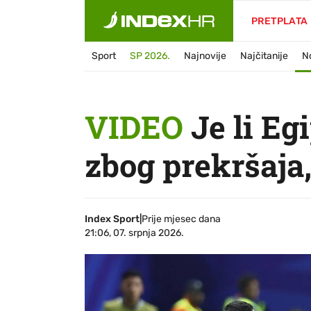
PRETPLATA
Sport
SP 2026.
Najnovije
Najčitanije
N
VIDEO
Je li Eg
zbog prekršaja,
Index Sport
|
Prije mjesec dana
21:06, 07. srpnja 2026.