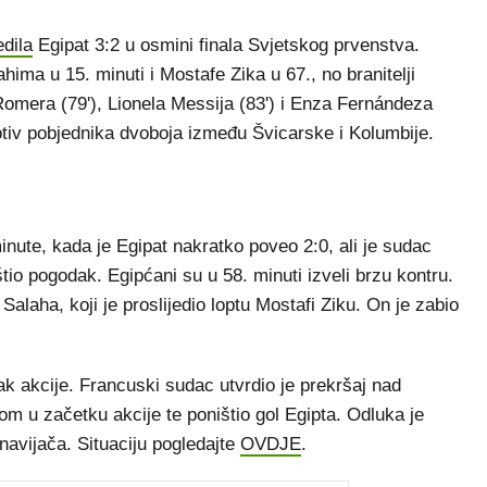
edila
Egipat 3:2 u osmini finala Svjetskog prvenstva.
hima u 15. minuti i Mostafe Zika u 67., no branitelji
Romera (79'), Lionela Messija (83') i Enza Fernándeza
protiv pobjednika dvoboja između Švicarske i Kolumbije.
minute, kada je Egipat nakratko poveo 2:0, ali je sudac
io pogodak. Egipćani su u 58. minuti izveli brzu kontru.
laha, koji je proslijedio loptu Mostafi Ziku. On je zabio
k akcije. Francuski sudac utvrdio je prekršaj nad
 u začetku akcije te poništio gol Egipta. Odluka je
navijača. Situaciju pogledajte
OVDJE
.