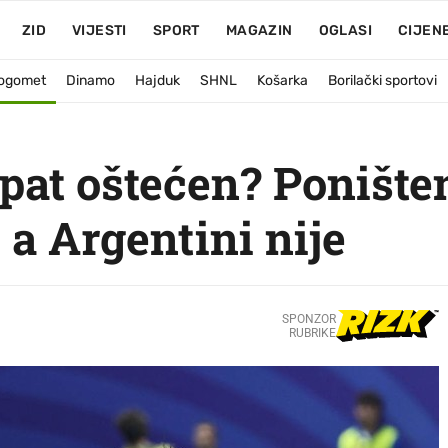
ZID
VIJESTI
SPORT
MAGAZIN
OGLASI
CIJEN
ogomet
Dinamo
Hajduk
SHNL
Košarka
Borilački sportovi
ipat oštećen? Ponište
 a Argentini nije
SPONZOR
RUBRIKE