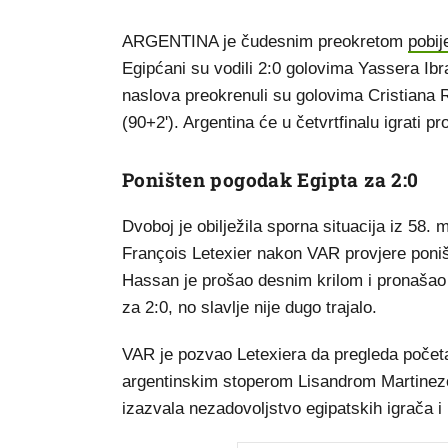
ARGENTINA je čudesnim preokretom
pobij
Egipćani su vodili 2:0 golovima Yassera Ibra
naslova preokrenuli su golovima Cristiana 
(90+2'). Argentina će u četvrtfinalu igrati 
Poništen pogodak Egipta za 2:0
Dvoboj je obilježila sporna situacija iz 58. 
François Letexier nakon VAR provjere poništ
Hassan je prošao desnim krilom i pronašao Sa
za 2:0, no slavlje nije dugo trajalo.
VAR je pozvao Letexiera da pregleda početa
argentinskim stoperom Lisandrom Martinezom
izazvala nezadovoljstvo egipatskih igrača i 