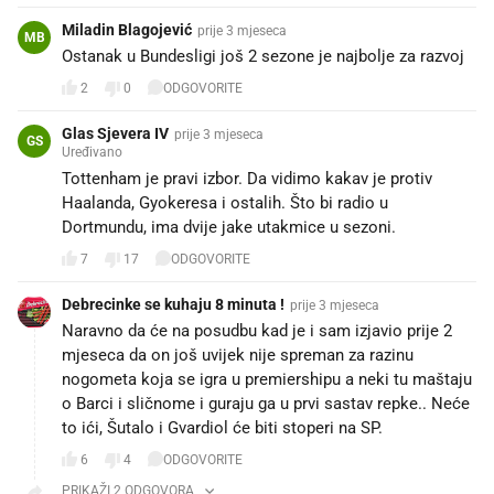
Miladin Blagojević
prije 3 mjeseca
MB
Ostanak u Bundesligi još 2 sezone je najbolje za razvoj
2
0
ODGOVORITE
Glas Sjevera IV
prije 3 mjeseca
GS
Uređivano
Tottenham je pravi izbor. Da vidimo kakav je protiv
Haalanda, Gyokeresa i ostalih. Što bi radio u
Dortmundu, ima dvije jake utakmice u sezoni.
7
17
ODGOVORITE
Debrecinke se kuhaju 8 minuta !
prije 3 mjeseca
Naravno da će na posudbu kad je i sam izjavio prije 2
mjeseca da on još uvijek nije spreman za razinu
nogometa koja se igra u premiershipu a neki tu maštaju
o Barci i sličnome i guraju ga u prvi sastav repke.. Neće
to ići, Šutalo i Gvardiol će biti stoperi na SP.
6
4
ODGOVORITE
PRIKAŽI 2 ODGOVORA