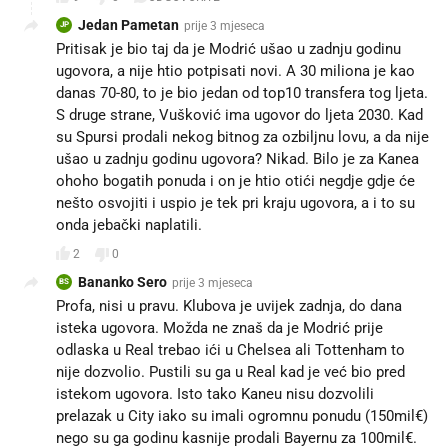
Jedan Pametan
prije 3 mjeseca
JP
Pritisak je bio taj da je Modrić ušao u zadnju godinu
ugovora, a nije htio potpisati novi. A 30 miliona je kao
danas 70-80, to je bio jedan od top10 transfera tog ljeta.
S druge strane, Vušković ima ugovor do ljeta 2030. Kad
su Spursi prodali nekog bitnog za ozbiljnu lovu, a da nije
ušao u zadnju godinu ugovora? Nikad. Bilo je za Kanea
ohoho bogatih ponuda i on je htio otići negdje gdje će
nešto osvojiti i uspio je tek pri kraju ugovora, a i to su
onda jebački naplatili.
2
0
Bananko Sero
prije 3 mjeseca
BS
Profa, nisi u pravu. Klubova je uvijek zadnja, do dana
isteka ugovora. Možda ne znaš da je Modrić prije
odlaska u Real trebao ići u Chelsea ali Tottenham to
nije dozvolio. Pustili su ga u Real kad je već bio pred
istekom ugovora. Isto tako Kaneu nisu dozvolili
prelazak u City iako su imali ogromnu ponudu (150mil€)
nego su ga godinu kasnije prodali Bayernu za 100mil€.