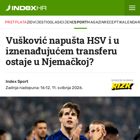
PRETPLATA
ZID
VIJESTI
OGLASI
CIJENE
SPORT
MAGAZIN
RECEPTI
KALENDA
Vušković napušta HSV i u
iznenađujućem transferu
ostaje u Njemačkoj?
Index Sport
SPONZOR RUBRIKE
Zadnja nadopuna: 16:12, 11. svibnja 2026.