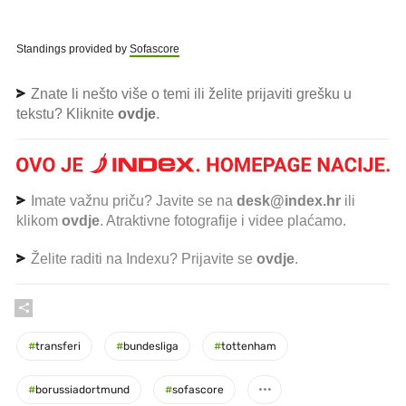
Standings provided by
Sofascore
Znate li nešto više o temi ili želite prijaviti grešku u
tekstu? Kliknite
ovdje
.
Imate važnu priču? Javite se na
desk@index.hr
ili
klikom
ovdje
. Atraktivne fotografije i videe plaćamo.
Želite raditi na Indexu? Prijavite se
ovdje
.
#
transferi
#
bundesliga
#
tottenham
#
borussiadortmund
#
sofascore