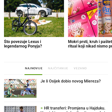
Što povezuje Lexus i
Mokri prsti, kruh i paštet
legendarnog Ponyja?
ritual koji nikad nismo p
NAJNOVIJE
NAJČITANIJE
VEZANO
Je li Osijek dobio novog Miereza?
HR transferi: Promjena u Hajduku.