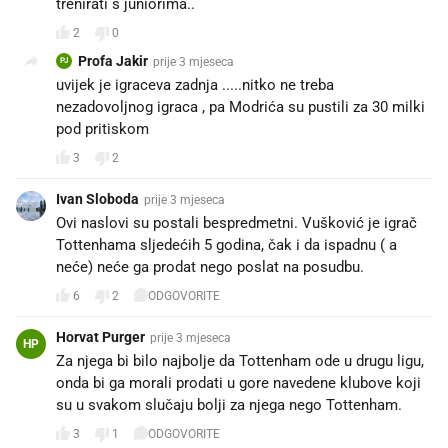
trenirati s juniorima..
2
0
Profa Jakir
prije 3 mjeseca
PJ
uvijek je igraceva zadnja .....nitko ne treba
nezadovoljnog igraca , pa Modrića su pustili za 30 milki
pod pritiskom
3
2
Ivan Sloboda
prije 3 mjeseca
Ovi naslovi su postali bespredmetni. Vušković je igrač
Tottenhama sljedećih 5 godina, čak i da ispadnu ( a
neće) neće ga prodat nego poslat na posudbu.
6
2
ODGOVORITE
Horvat Purger
prije 3 mjeseca
HP
Za njega bi bilo najbolje da Tottenham ode u drugu ligu,
onda bi ga morali prodati u gore navedene klubove koji
su u svakom slučaju bolji za njega nego Tottenham.
3
1
ODGOVORITE