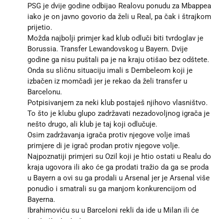
PSG je dvije godine odbijao Realovu ponudu za Mbappea
iako je on javno govorio da želi u Real, pa čak i štrajkom
prijetio.
Možda najbolji primjer kad klub odluči biti tvrdoglav je
Borussia. Transfer Lewandovskog u Bayern. Dvije
godine ga nisu puštali pa je na kraju otišao bez odštete.
Onda su sličnu situaciju imali s Dembeleom koji je
izbačen iz momčadi jer je rekao da želi transfer u
Barcelonu.
Potpisivanjem za neki klub postaješ njihovo vlasništvo.
To što je klubu glupo zadržavati nezadovoljnog igrača je
nešto drugo, ali klub je taj koji odlučuje.
Osim zadržavanja igrača protiv njegove volje imaš
primjere di je igrač prodan protiv njegove volje.
Najpoznatiji primjeri su Ozil koji je htio ostati u Realu do
kraja ugovora ili ako će ga prodati tražio da ga se proda
u Bayern a ovi su ga prodali u Arsenal jer je Arsenal više
ponudio i smatrali su ga manjom konkurencijom od
Bayerna.
Ibrahimoviću su u Barceloni rekli da ide u Milan ili će