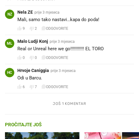
Nela ZE
prije 3 mjeseca
NZ
Mali, samo tako nastavi…kapa do poda!
9
2
ODGOVORITE
Malo Ludji Konj
prije 3 mjeseca
ML
Real or Unreal here we go!!!!!!!!!!! EL TORO
0
0
ODGOVORITE
Hrvoje Caniggia
prije 3 mjeseca
HC
Odi u Barcu.
6
7
ODGOVORITE
JOŠ 1 KOMENTAR
PROČITAJTE JOŠ