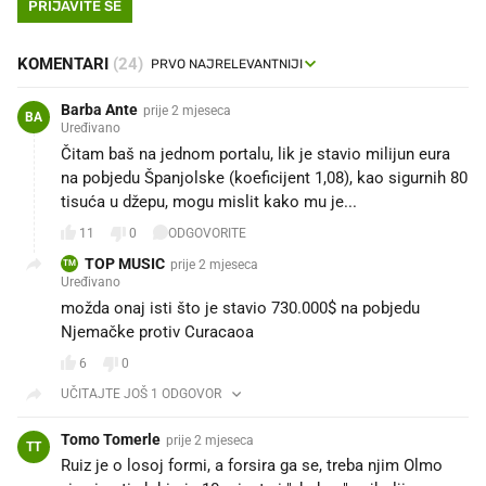
PRIJAVITE SE
KOMENTARI
(24)
Barba Ante
prije 2 mjeseca
BA
Uređivano
Čitam baš na jednom portalu, lik je stavio milijun eura
na pobjedu Španjolske (koeficijent 1,08), kao sigurnih 80
tisuća u džepu, mogu mislit kako mu je... 😂😂😂
11
0
ODGOVORITE
TOP MUSIC
prije 2 mjeseca
TM
Uređivano
možda onaj isti što je stavio 730.000$ na pobjedu
Njemačke protiv Curacaoa
6
0
UČITAJTE JOŠ 1 ODGOVOR
Tomo Tomerle
prije 2 mjeseca
TT
Ruiz je o losoj formi, a forsira ga se, treba njim Olmo