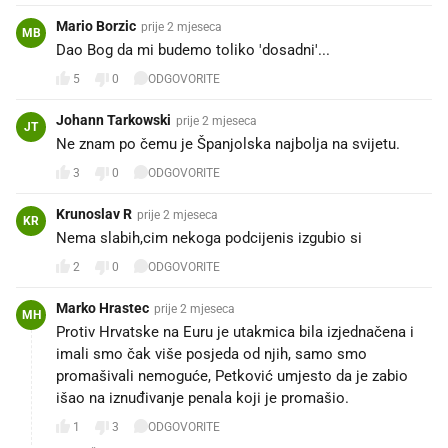
Mario Borzic
prije 2 mjeseca
MB
Dao Bog da mi budemo toliko 'dosadni'...
5
0
ODGOVORITE
Johann Tarkowski
prije 2 mjeseca
JT
Ne znam po čemu je Španjolska najbolja na svijetu.
3
0
ODGOVORITE
Krunoslav R
prije 2 mjeseca
KR
Nema slabih,cim nekoga podcijenis izgubio si
2
0
ODGOVORITE
Marko Hrastec
prije 2 mjeseca
MH
Protiv Hrvatske na Euru je utakmica bila izjednačena i
imali smo čak više posjeda od njih, samo smo
promašivali nemoguće, Petković umjesto da je zabio
išao na iznuđivanje penala koji je promašio.
1
3
ODGOVORITE