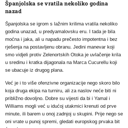
Španjolska se vratila nekoliko godina
nazad
Španjolska se igrom s lažnim krilima vratila nekoliko
godina unazad, u predyamalovsku eru. I tada je bila
moćna i jaka, ali u napadu prečesto impotentna i bez
rješenja na postavljenu obranu. Jedini manevar koji
smo vidjeli protiv Zelenortskih Otoka je uvlačenje krila
u sredinu i kratka dijagonala na Marca Cucurellu koji
se ubacuje iz drugog plana.
Već je i to više ofenzivne organizacije nego skoro bilo
koja druga ekipa na turniru, ali za naslov neće biti ni
približno dovoljno. Dobre su vijesti da bi i Yamal i
Williams mogli već u idućoj utakmici krenuti od prve
minute, ili barem u onoj zadnjoj u skupini. Prije nego se
oni vrate u punoj spremi, gledati europskog prvaka bit