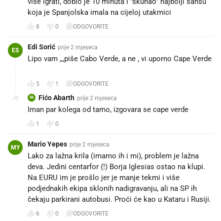
vise igrati, dobio je 10 minuta i "skuhao" najbolji sansu
koja je Spanjolska imala na cijeloj utakmici
8
0
ODGOVORITE
Edi Sorić
prije 2 mjeseca
ES
Lipo vam ,,,piše Cabo Verde, a ne , vi uporno Cape Verde
🤣🤣
5
1
ODGOVORITE
Fićo Abarth
prije 2 mjeseca
FA
Iman par kolega od tamo, izgovara se cape verde
1
0
Mario Yepes
prije 2 mjeseca
MY
Lako za lažna krila (imamo ih i mi), problem je lažna
deva. Jedini centarfor (!) Borja Iglesias ostao na klupi.
Na EURU im je prošlo jer je manje tekmi i više
podjednakih ekipa sklonih nadigravanju, ali na SP ih
čekaju parkirani autobusi. Proći će kao u Kataru i Rusiji.
6
0
ODGOVORITE