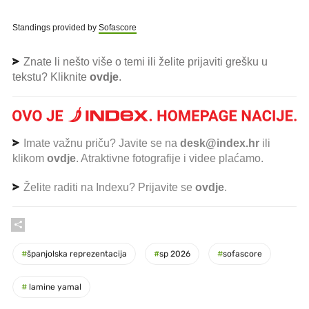
Standings provided by
Sofascore
Znate li nešto više o temi ili želite prijaviti grešku u
tekstu? Kliknite
ovdje
.
Imate važnu priču? Javite se na
desk@index.hr
ili
klikom
ovdje
. Atraktivne fotografije i videe plaćamo.
Želite raditi na Indexu? Prijavite se
ovdje
.
#
španjolska reprezentacija
#
sp 2026
#
sofascore
#
lamine yamal