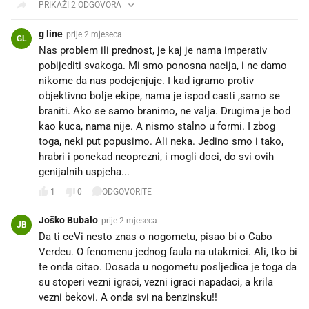
PRIKAŽI 2 ODGOVORA
g line
prije 2 mjeseca
GL
Nas problem ili prednost, je kaj je nama imperativ
pobijediti svakoga. Mi smo ponosna nacija, i ne damo
nikome da nas podcjenjuje. I kad igramo protiv
objektivno bolje ekipe, nama je ispod casti ,samo se
braniti. Ako se samo branimo, ne valja. Drugima je bod
kao kuca, nama nije. A nismo stalno u formi. I zbog
toga, neki put popusimo. Ali neka. Jedino smo i tako,
hrabri i ponekad neoprezni, i mogli doci, do svi ovih
genijalnih uspjeha...
1
0
ODGOVORITE
Joško Bubalo
prije 2 mjeseca
JB
Da ti ceVi nesto znas o nogometu, pisao bi o Cabo
Verdeu. O fenomenu jednog faula na utakmici. Ali, tko bi
te onda citao. Dosada u nogometu posljedica je toga da
su stoperi vezni igraci, vezni igraci napadaci, a krila
vezni bekovi. A onda svi na benzinsku!! 😝🤣