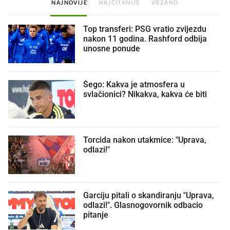
NAJNOVIJE
NAJČITANIJE
VEZANO
Top transferi: PSG vratio zvijezdu
nakon 11 godina. Rashford odbija
unosne ponude
Šego: Kakva je atmosfera u
svlačionici? Nikakva, kakva će biti
Torcida nakon utakmice: "Uprava,
odlazi!"
Garciju pitali o skandiranju "Uprava,
odlazi!". Glasnogovornik odbacio
pitanje