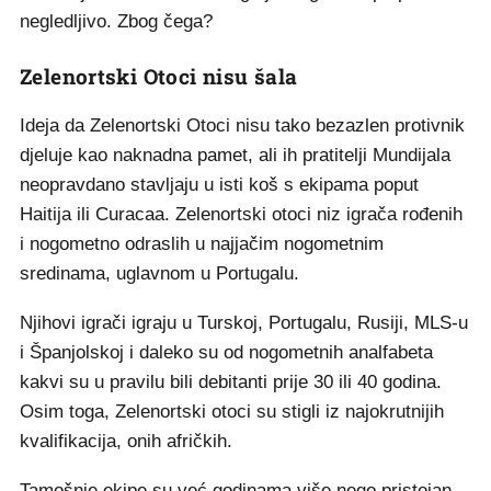
negledljivo. Zbog čega?
Zelenortski Otoci nisu šala
Ideja da Zelenortski Otoci nisu tako bezazlen protivnik
djeluje kao naknadna pamet, ali ih pratitelji Mundijala
neopravdano stavljaju u isti koš s ekipama poput
Haitija ili Curacaa. Zelenortski otoci niz igrača rođenih
i nogometno odraslih u najjačim nogometnim
sredinama, uglavnom u Portugalu.
Njihovi igrači igraju u Turskoj, Portugalu, Rusiji, MLS-u
i Španjolskoj i daleko su od nogometnih analfabeta
kakvi su u pravilu bili debitanti prije 30 ili 40 godina.
Osim toga, Zelenortski otoci su stigli iz najokrutnijih
kvalifikacija, onih afričkih.
Tamošnje ekipe su već godinama više nego pristojan