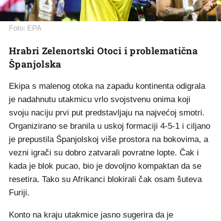
Foto: EPA
Hrabri Zelenortski Otoci i problematična
Španjolska
Ekipa s malenog otoka na zapadu kontinenta odigrala
je nadahnutu utakmicu vrlo svojstvenu onima koji
svoju naciju prvi put predstavljaju na najvećoj smotri.
Organizirano se branila u uskoj formaciji 4-5-1 i ciljano
je prepustila Španjolskoj više prostora na bokovima, a
vezni igrači su dobro zatvarali povratne lopte. Čak i
kada je blok pucao, bio je dovoljno kompaktan da se
resetira. Tako su Afrikanci blokirali čak osam šuteva
Furiji.
Konto na kraju utakmice jasno sugerira da je