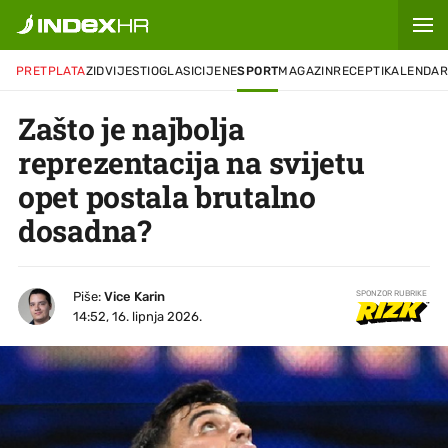
PRETPLATA
ZID
VIJESTI
OGLASI
CIJENE
SPORT
MAGAZIN
RECEPTI
KALENDA
Zašto je najbolja
reprezentacija na svijetu
opet postala brutalno
dosadna?
Piše:
Vice Karin
SPONZOR RUBRIKE
14:52, 16. lipnja 2026.