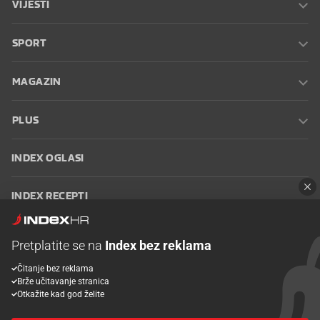
VIJESTI
SPORT
MAGAZIN
PLUS
INDEX OGLASI
INDEX RECEPTI
INFO
Pretplatite se na
Index bez reklama
Čitanje bez reklama
Oglašavanje
Zaposli se na Indexu
Kontakt
Impressum
Uvjeti
Brže učitavanje stranica
korištenja
Postavke kolačića
Otkažite kad god želite