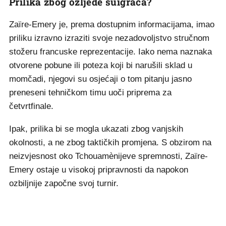
Prilika zbog ozljede suigrača?
Zaïre-Emery je, prema dostupnim informacijama, imao
priliku izravno izraziti svoje nezadovoljstvo stručnom
stožeru francuske reprezentacije. Iako nema naznaka
otvorene pobune ili poteza koji bi narušili sklad u
momčadi, njegovi su osjećaji o tom pitanju jasno
preneseni tehničkom timu uoči priprema za
četvrtfinale.
Ipak, prilika bi se mogla ukazati zbog vanjskih
okolnosti, a ne zbog taktičkih promjena. S obzirom na
neizvjesnost oko Tchouamènijeve spremnosti, Zaïre-
Emery ostaje u visokoj pripravnosti da napokon
ozbiljnije započne svoj turnir.