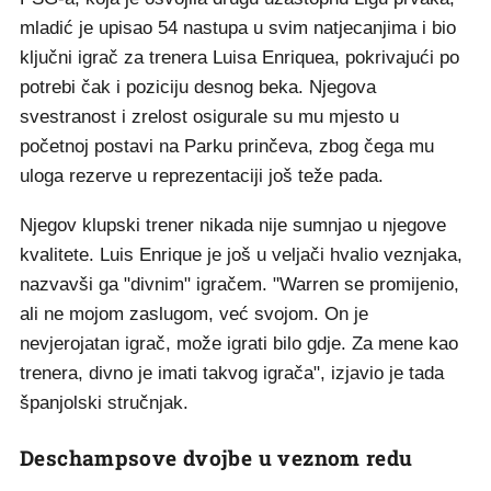
mladić je upisao 54 nastupa u svim natjecanjima i bio
ključni igrač za trenera Luisa Enriquea, pokrivajući po
potrebi čak i poziciju desnog beka. Njegova
svestranost i zrelost osigurale su mu mjesto u
početnoj postavi na Parku prinčeva, zbog čega mu
uloga rezerve u reprezentaciji još teže pada.
Njegov klupski trener nikada nije sumnjao u njegove
kvalitete. Luis Enrique je još u veljači hvalio veznjaka,
nazvavši ga "divnim" igračem. "Warren se promijenio,
ali ne mojom zaslugom, već svojom. On je
nevjerojatan igrač, može igrati bilo gdje. Za mene kao
trenera, divno je imati takvog igrača", izjavio je tada
španjolski stručnjak.
Deschampsove dvojbe u veznom redu