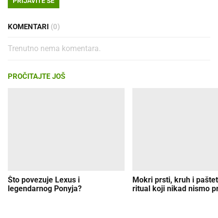
PRIJAVITE SE
KOMENTARI
(0)
Trenutno nema komentara.
PROČITAJTE JOŠ
Što povezuje Lexus i
Mokri prsti, kruh i paštet
legendarnog Ponyja?
ritual koji nikad nismo p