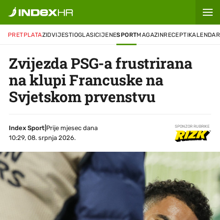
PRETPLATA
ZID
VIJESTI
OGLASI
CIJENE
SPORT
MAGAZIN
RECEPTI
KALENDA
Zvijezda PSG-a frustrirana
na klupi Francuske na
Svjetskom prvenstvu
Index Sport
|
Prije mjesec dana
SPONZOR RUBRIKE
10:29, 08. srpnja 2026.