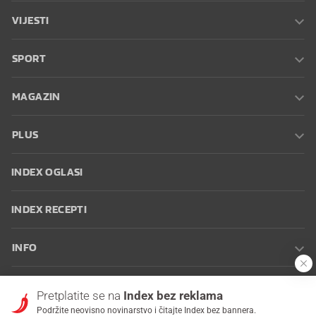
VIJESTI
SPORT
MAGAZIN
PLUS
INDEX OGLASI
INDEX RECEPTI
INFO
Oglašavanje
Zaposli se na Indexu
Kontakt
Impressum
Uvjeti
Pretplatite se na
Index bez reklama
korištenja
Postavke kolačića
Podržite neovisno novinarstvo i čitajte Index bez bannera.