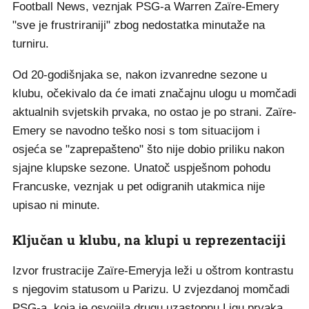
Football News, veznjak PSG-a Warren Zaïre-Emery
"sve je frustriraniji" zbog nedostatka minutaže na
turniru.
Od 20-godišnjaka se, nakon izvanredne sezone u
klubu, očekivalo da će imati značajnu ulogu u momčadi
aktualnih svjetskih prvaka, no ostao je po strani. Zaïre-
Emery se navodno teško nosi s tom situacijom i
osjeća se "zaprepašteno" što nije dobio priliku nakon
sjajne klupske sezone. Unatoč uspješnom pohodu
Francuske, veznjak u pet odigranih utakmica nije
upisao ni minute.
Ključan u klubu, na klupi u reprezentaciji
Izvor frustracije Zaïre-Emeryja leži u oštrom kontrastu
s njegovim statusom u Parizu. U zvjezdanoj momčadi
PSG-a, koja je osvojila drugu uzastopnu Ligu prvaka,