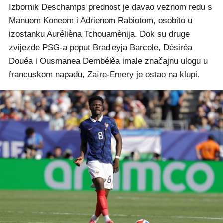
Izbornik Deschamps prednost je davao veznom redu s
Manuom Koneom i Adrienom Rabiotom, osobito u
izostanku Aurélièna Tchouamènija. Dok su druge
zvijezde PSG-a poput Bradleyja Barcole, Désiréa
Douéa i Ousmanea Dembélèa imale značajnu ulogu u
francuskom napadu, Zaïre-Emery je ostao na klupi.