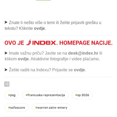
Znate li nešto više o temi ili želite prijaviti grešku u
tekstu? Kliknite
ovdje
.
Imate važnu priču? Javite se na
desk@index.hr
ili
klikom
ovdje
. Atraktivne fotografije i videe plaćamo.
Želite raditi na Indexu? Prijavite se
ovdje
.
#
psg
#
francuska reprezentacija
#
sp 2026
#
sofascore
#
warren zaire-emery