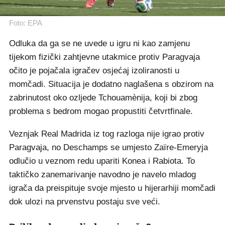
Foto: EPA
Odluka da ga se ne uvede u igru ni kao zamjenu
tijekom fizički zahtjevne utakmice protiv Paragvaja
očito je pojačala igračev osjećaj izoliranosti u
momčadi. Situacija je dodatno naglašena s obzirom na
zabrinutost oko ozljede Tchouamènija, koji bi zbog
problema s bedrom mogao propustiti četvrtfinale.
Veznjak Real Madrida iz tog razloga nije igrao protiv
Paragvaja, no Deschamps se umjesto Zaïre-Emeryja
odlučio u veznom redu upariti Konea i Rabiota. To
taktičko zanemarivanje navodno je navelo mladog
igrača da preispituje svoje mjesto u hijerarhiji momčadi
dok ulozi na prvenstvu postaju sve veći.