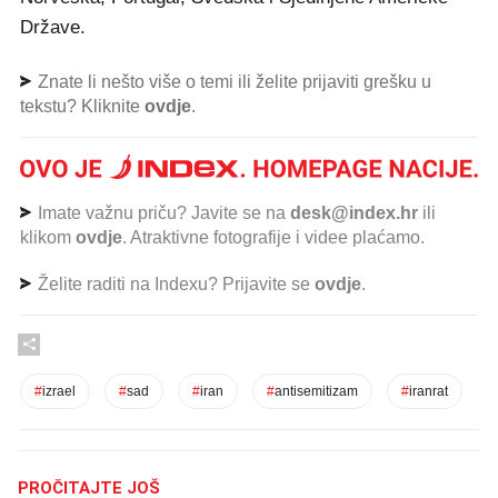
Države.
Znate li nešto više o temi ili želite prijaviti grešku u
tekstu? Kliknite
ovdje
.
Imate važnu priču? Javite se na
desk@index.hr
ili
klikom
ovdje
. Atraktivne fotografije i videe plaćamo.
Želite raditi na Indexu? Prijavite se
ovdje
.
#
izrael
#
sad
#
iran
#
antisemitizam
#
iranrat
PROČITAJTE JOŠ