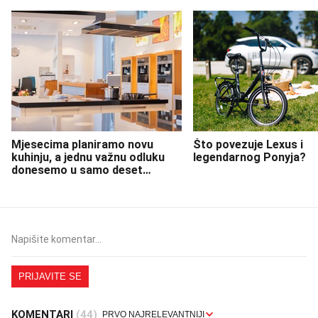
Mjesecima planiramo novu
Što povezuje Lexus i
kuhinju, a jednu važnu odluku
legendarnog Ponyja?
donesemo u samo deset
minuta
PRIJAVITE SE
KOMENTARI
(44)