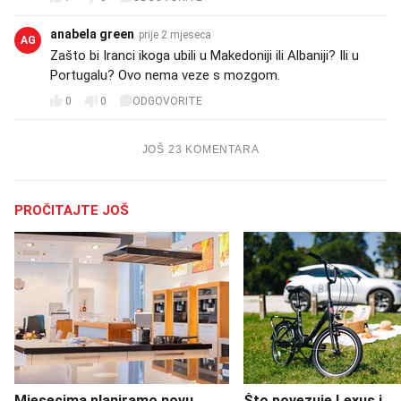
anabela green
prije 2 mjeseca
AG
Zašto bi Iranci ikoga ubili u Makedoniji ili Albaniji? Ili u
Portugalu? Ovo nema veze s mozgom.
0
0
ODGOVORITE
JOŠ 23 KOMENTARA
PROČITAJTE JOŠ
Mjesecima planiramo novu
Što povezuje Lexus i