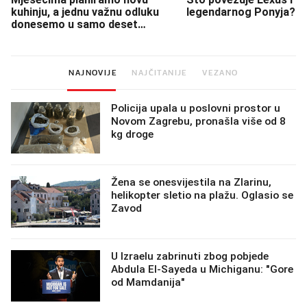
kuhinju, a jednu važnu odluku
legendarnog Ponyja?
donesemo u samo deset
minuta
NAJNOVIJE
NAJČITANIJE
VEZANO
Policija upala u poslovni prostor u
Novom Zagrebu, pronašla više od 8
kg droge
Žena se onesvijestila na Zlarinu,
helikopter sletio na plažu. Oglasio se
Zavod
U Izraelu zabrinuti zbog pobjede
Abdula El-Sayeda u Michiganu: "Gore
od Mamdanija"