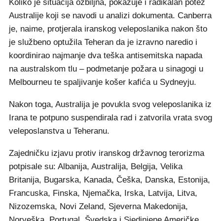
Koliko je situacija ozbiljna, pokazuje i radikalan potez
Australije koji se navodi u analizi dokumenta. Canberra
je, naime, protjerala iranskog veleposlanika nakon što
je službeno optužila Teheran da je izravno naredio i
koordinirao najmanje dva teška antisemitska napada
na australskom tlu – podmetanje požara u sinagogi u
Melbourneu te spaljivanje košer kafića u Sydneyju.
Nakon toga, Australija je povukla svog veleposlanika iz
Irana te potpuno suspendirala rad i zatvorila vrata svog
veleposlanstva u Teheranu.
Zajedničku izjavu protiv iranskog državnog terorizma
potpisale su: Albanija, Australija, Belgija, Velika
Britanija, Bugarska, Kanada, Češka, Danska, Estonija,
Francuska, Finska, Njemačka, Irska, Latvija, Litva,
Nizozemska, Novi Zeland, Sjeverna Makedonija,
Norveška, Portugal, Švedska i Sjedinjene Američke