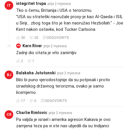
integritet trupa
prije 2 mjeseca
IT
Tko o čemu, Britanija i USA o terorizmu.
"USA su strateški naoružale proxy-je kao Al-Qaeda i ISIL
u Siriji... zbog toga što je Iran naoružao Hezbollah." - Joe
Kent nakon ostavke, kod Tucker Carlsona
30
20
ODGOVORITE
Kern River
prije 2 mjeseca
KR
Zadnji dio citata je vrlo zanimljiv.
2
1
Balakaha Jututunski
prije 2 mjeseca
BJ
Bilo bi puno vjerodostojnije da su potpisali i protiv
izraelskog državnog terorizma, ovako je samo
licemjerno.
17
6
ODGOVORITE
Charlie Rimlovic
prije 2 mjeseca
CR
Pa valjda je israel i amerika agresori Kakava je ovo
zamjena teza pa vi ste nas ubjedili da su Indijanci