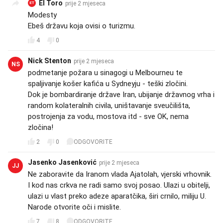
El Toro
prije 2 mjeseca
ET
Modesty
Ebeš državu koja ovisi o turizmu.
4
0
Nick Stenton
prije 2 mjeseca
NS
podmetanje požara u sinagogi u Melbourneu te
spaljivanje košer kafića u Sydneyju - teški zločini.
Dok je bombardiranje države Iran, ubijanje državnog vrha i
random kolateralnih civila, uništavanje sveučilišta,
postrojenja za vodu, mostova itd - sve OK, nema
zločina!
2
0
ODGOVORITE
Jasenko Jasenković
prije 2 mjeseca
JJ
Ne zaboravite da Iranom vlada Ajatolah, vjerski vrhovnik.
I kod nas crkva ne radi samo svoj posao. Ulazi u obitelji,
ulazi u vlast preko adeze aparatčika, širi crnilo, miliju U.
Narode otvorite oči i mislite.
7
8
ODGOVORITE