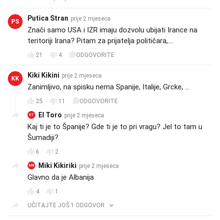
Putica Stran
prije 2 mjeseca
PS
Znači samo USA i IZR imaju dozvolu ubijati Irance na
teritoriji Irana? Pitam za prijatelja političara,....
21
4
ODGOVORITE
Kiki Kikini
prije 2 mjeseca
KK
Zanimljivo, na spisku nema Spanije, Italije, Grcke, ...
25
11
ODGOVORITE
El Toro
prije 2 mjeseca
ET
Kaj ti je to Španije? Gde ti je to pri vragu? Jel to tam u
Šumadiji?
6
2
Miki Kikiriki
prije 2 mjeseca
MK
Glavno da je Albanija
4
1
UČITAJTE JOŠ 1 ODGOVOR