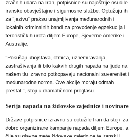
zračnih udara na Iran, potpisnice su najoštrije osudile
iranske obavještajne i sigurnosne službe. Optužuju ih
za "jezivu" praksu unajmljivanja međunarodnih i
lokalnih kriminalnih bandi za provođenje egzekucija i
terorističkih urota diljem Europe, Sjeverne Amerike i
Australije.
"Pokušaji ubojstava, otmica, uznemiravanja,
zastrašivanja ili bilo kakvih drugih napada na ljude na
našem tlu izravno potkopavaju nacionalni suverenitet i
međunarodne norme. Ove akcije moraju odmah
prestati", stoji u dramatičnom proglasu.
Serija napada na židovske zajednice i novinare
Države potpisnice izravno su optužile Iran da stoji iza
dobro organizirane kampanje napada diljem Europe, a
čije su glavne mete židovske zajednice te iranski i