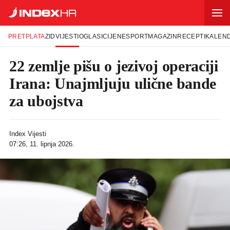
PRETPLATA
ZID
VIJESTI
OGLASI
CIJENE
SPORT
MAGAZIN
RECEPTI
KALEN
22 zemlje pišu o jezivoj operaciji
Irana: Unajmljuju ulične bande
za ubojstva
Index Vijesti
07:26, 11. lipnja 2026.