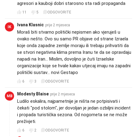
agresori a kauboji dobri starosno sta radi propaganda
11
5
ODGOVORITE
Ivana Klasnic
prije 2 mjeseca
IK
Moraš biti stvarno politički nepismen ako vjeruješ u
ovako nešto. Ovo su samo PR objave od strane Izraela
koje onda zapadne zemlje moraju ili trebaju prihvatiti da
se stvori negativna klima prema Iranu te da se opravdaju
napadi na Iran... Mislim, dovoljno je čuti Izraelske
organizacije koje se hvale kakav utjecaj imaju na zapadni
politički sustav... novi Gestapo
6
3
ODGOVORITE
Modesty Blaise
prije 2 mjeseca
MB
Ludilo eskalira, najpametnije je ništa ne potpisivati i
čekati "pod stolom", jer dovoljan je jedan ozbiljni incident
i propada turistička sezona. Od nogometa se ne može
preživjeti.
6
2
ODGOVORITE