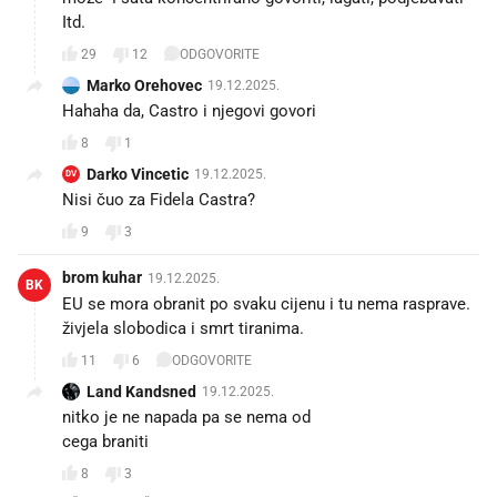
Itd.
29
12
ODGOVORITE
Marko Orehovec
19.12.2025.
Hahaha da, Castro i njegovi govori 😁
8
1
Darko Vincetic
19.12.2025.
DV
Nisi čuo za Fidela Castra?
9
3
brom kuhar
19.12.2025.
BK
EU se mora obranit po svaku cijenu i tu nema rasprave.
živjela slobodica i smrt tiranima.
11
6
ODGOVORITE
Land Kandsned
19.12.2025.
nitko je ne napada pa se nema od
cega braniti
8
3