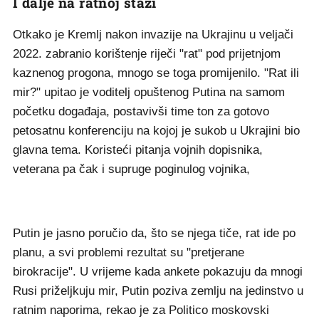
I dalje na ratnoj stazi
Otkako je Kremlj nakon invazije na Ukrajinu u veljači
2022. zabranio korištenje riječi "rat" pod prijetnjom
kaznenog progona, mnogo se toga promijenilo. "Rat ili
mir?" upitao je voditelj opuštenog Putina na samom
početku događaja, postavivši time ton za gotovo
petosatnu konferenciju na kojoj je sukob u Ukrajini bio
glavna tema. Koristeći pitanja vojnih dopisnika,
veterana pa čak i supruge poginulog vojnika,
Putin je jasno poručio da, što se njega tiče, rat ide po
planu, a svi problemi rezultat su "pretjerane
birokracije". U vrijeme kada ankete pokazuju da mnogi
Rusi priželjkuju mir, Putin poziva zemlju na jedinstvo u
ratnim naporima, rekao je za Politico moskovski