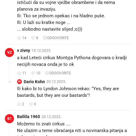
ističući da su vojne vježbe obrambene i da nema
planova za invaziju.
Ili: Tko se jednom opekao i na hladno puše.
Ili: U laži su kratke noge ...
... slobodno nastavite slijed ;o)))
14
8
ODGOVORITE
v zivny
19.12.2025.
VZ
a kad Leteći cirkus Montyja Pythona dogovara o kradji
necijih novaca onda je to ok
11
10
ODGOVORITE
Dario Kohn
20.12.2025.
DK
Ili kako bi to Lyndon Johnson rekao: "Yes, they are
bastards, but they are our bastards"!
2
0
Ballila 1965
20.12.2025.
B1
Možemo to zvati cirkus ....
Ne ulazim u teme obraćanja niti u novinarska pitanja a