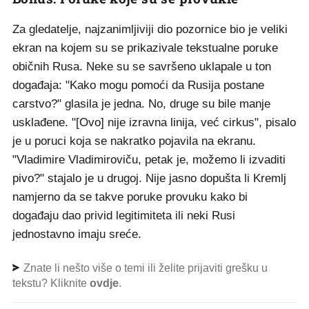
Za gledatelje, najzanimljiviji dio pozornice bio je veliki
ekran na kojem su se prikazivale tekstualne poruke
običnih Rusa. Neke su se savršeno uklapale u ton
događaja: "Kako mogu pomoći da Rusija postane
carstvo?" glasila je jedna. No, druge su bile manje
usklađene. "[Ovo] nije izravna linija, već cirkus", pisalo
je u poruci koja se nakratko pojavila na ekranu.
"Vladimire Vladimiroviču, petak je, možemo li izvaditi
pivo?" stajalo je u drugoj. Nije jasno dopušta li Kremlj
namjerno da se takve poruke provuku kako bi
događaju dao privid legitimiteta ili neki Rusi
jednostavno imaju sreće.
Znate li nešto više o temi ili želite prijaviti grešku u
tekstu? Kliknite
ovdje
.