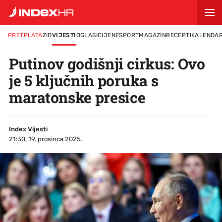
PRETPLATA
ZID
VIJESTI
OGLASI
CIJENE
SPORT
MAGAZIN
RECEPTI
KALENDA
Putinov godišnji cirkus: Ovo
je 5 ključnih poruka s
maratonske presice
Index Vijesti
21:30, 19. prosinca 2025.