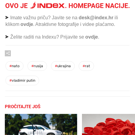
Imate važnu priču? Javite se na
desk@index.hr
ili
klikom
ovdje
. Atraktivne fotografije i videe plaćamo.
Želite raditi na Indexu? Prijavite se
ovdje
.
#
nato
#
rusija
#
ukrajina
#
rat
#
vladimir putin
PROČITAJTE JOŠ