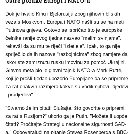
Oštre poruke Europi i NATO-u
Dok je hvalio Kinu i Bjelorusiju zbog njihovih bliskih
veza s Moskvom, Europa i NATO našli su se na meti
Putinova gnjeva. Gotovo se ispričao što je europske
čelnike ranije ovog tjedna nazvao "malim svinjama",
rekavši da su mu te riječi "izletjele". Ipak, to ga nije
spriječilo da ih nazove "razbojnicima" zbog namjere da
iskoriste zamrznutu rusku imovinu za pomoć Ukrajini.
Glavna meta bio je glavni tajnik NATO-a Mark Rutte,
koji je prošli tjedan upozorio Europljane da se pripreme
za rat onakvih razmjera kakve su vodili njihovi "djedovi
i pradjedovi".
"Stvarno želim pitati: Slušajte, što govorite o pripremi
za rat s Rusijom?" ukorio ga je Putin. "Možete li uopće
čitati? Pročitajte Strategiju nacionalne sigurnosti SAD-
a." Odgovarajući na pitanje Stevea Rosenberga s BBC-