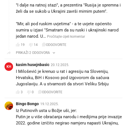
"I dalje na ratnoj stazi", a prezentira "Rusija je spremna i
želi da se sukob u Ukrajini završi mirnim putem".
"Mir, ali pod ruskim uvjetima" - a te uvjete općenito
sumira u izjavi "Smatram da su ruski i ukrajinski narod
jedan narod. U…
Pročitajte cijeli komentar
19
14
ODGOVORITE
PRIKAŽI 2 ODGOVORA
kasim husejnbasic
20.12.2025.
KH
I Milošević je krenuo u rat i agresiju na Sloveniju,
Hrvatsku, BiH i Kosovo pod izgovorom da sačuva
Jugoslaviju. A u stvarnosti da stvori Veliku Srbiju
3
0
ODGOVORITE
Bingo Bongo
19.12.2025.
Iz Putinovih usta u Božje uši, jer:
Putin je u više obraćanja narodu i medijima prije invazije
2022. godine izričito negirao namjeru napasti Ukrajinu,