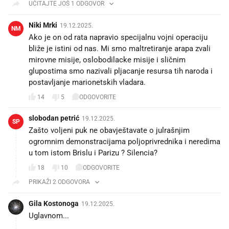
UČITAJTE JOŠ 1 ODGOVOR
Niki Mrki
19.12.2025.
NM
Ako je on od rata napravio specijalnu vojni operaciju
bliže je istini od nas. Mi smo maltretiranje arapa zvali
mirovne misije, oslobodilacke misije i sličnim
glupostima smo nazivali pljacanje resursa tih naroda i
postavljanje marionetskih vladara.
14
5
ODGOVORITE
slobodan petrić
19.12.2025.
SP
Zašto voljeni puk ne obavještavate o julrašnjim
ogromnim demonstracijama poljoprivrednika i neredima
u tom istom Brislu i Parizu ? Silencia?
18
10
ODGOVORITE
PRIKAŽI 2 ODGOVORA
Gila Kostonoga
19.12.2025.
Uglavnom...