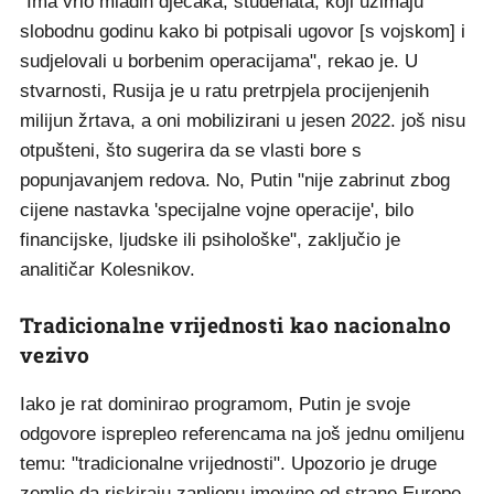
"Ima vrlo mladih dječaka, studenata, koji uzimaju
slobodnu godinu kako bi potpisali ugovor [s vojskom] i
sudjelovali u borbenim operacijama", rekao je. U
stvarnosti, Rusija je u ratu pretrpjela procijenjenih
milijun žrtava, a oni mobilizirani u jesen 2022. još nisu
otpušteni, što sugerira da se vlasti bore s
popunjavanjem redova. No, Putin "nije zabrinut zbog
cijene nastavka 'specijalne vojne operacije', bilo
financijske, ljudske ili psihološke", zaključio je
analitičar Kolesnikov.
Tradicionalne vrijednosti kao nacionalno
vezivo
Iako je rat dominirao programom, Putin je svoje
odgovore isprepleo referencama na još jednu omiljenu
temu: "tradicionalne vrijednosti". Upozorio je druge
zemlje da riskiraju zapljenu imovine od strane Europe