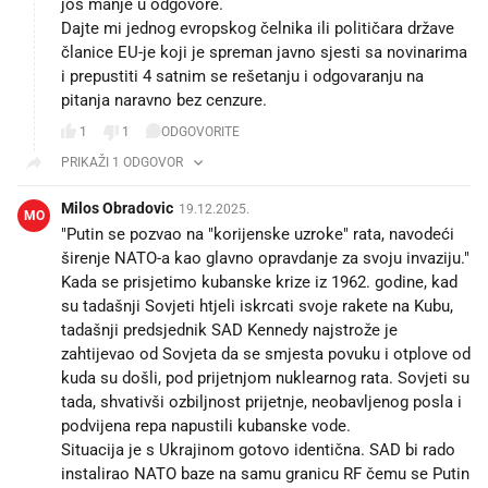
još manje u odgovore.
Dajte mi jednog evropskog čelnika ili političara države
članice EU-je koji je spreman javno sjesti sa novinarima
i prepustiti 4 satnim se rešetanju i odgovaranju na
pitanja naravno bez cenzure.
1
1
ODGOVORITE
PRIKAŽI 1 ODGOVOR
Milos Obradovic
19.12.2025.
MO
"Putin se pozvao na "korijenske uzroke" rata, navodeći
širenje NATO-a kao glavno opravdanje za svoju invaziju."
Kada se prisjetimo kubanske krize iz 1962. godine, kad
su tadašnji Sovjeti htjeli iskrcati svoje rakete na Kubu,
tadašnji predsjednik SAD Kennedy najstrože je
zahtijevao od Sovjeta da se smjesta povuku i otplove od
kuda su došli, pod prijetnjom nuklearnog rata. Sovjeti su
tada, shvativši ozbiljnost prijetnje, neobavljenog posla i
podvijena repa napustili kubanske vode.
Situacija je s Ukrajinom gotovo identična. SAD bi rado
instalirao NATO baze na samu granicu RF čemu se Putin