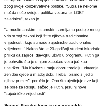
zbog svoje konzervativne politike. "Sutra se nekome
možda neće svidjeti politika vezana uz LGBT
zajednicu", rekao je.
"U muslimanskim i islamskim zemljama postoje mnogi
vrlo strogi zakoni koji štite njihove tradicionalne
vrijednosti, koje su naše zajedničke tradicionalne
vrijednosti." Nakon što je 23-godišnji student iskoristio
priliku da zaprosi djevojku uživo u programu, Putin ga
je pohvalio što je s njom započeo vezu još kao
tinejdžer. "Na Kavkazu imaju dobru tradiciju udavanja i
ženidbe djece u mladoj dobi. Trebali bismo slijediti
njihov primjer", poručio je. Ono što ujedinjuje sve koji
se bore za Rusiju, sažeo je Putin, jesu njihove
"zajedničke vrijednosti".
Bonus: Poruke koje su se provukle