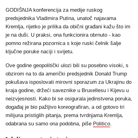
GODIŠNJA konferencija za medije ruskog
predsjednika Vladimira Putina, unatoč najavama
Kremlja, rijetko je prilika da obični građani kažu što im
je na duši. U praksi, ona funkcionira obrnuto - kao
pomno režirana pozornica s koje ruski čelnik šalje
ključne poruke naciji i svijetu.
Ove godine geopolitički ulozi bili su posebno visoki, s
obzirom na to da američki predsjednik Donald Trump
pokušava isposlovati mirovni sporazum za Ukrajinu do
kraja godine, držeći saveznike u Bruxellesu i Kijevu u
neizvjesnosti. Kako bi se osigurala jedinstvena poruka,
događaj je bio pažljivo koreografiran, a od gotovo tri
milijuna pristiglih pitanja, prema tvrdnjama Kremlja,
odabrana su samo ona podobna, piše
Politico
.