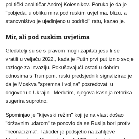
politički analitičar Andrej Kolesnikov. Poruka je da je
"pobjeda, u obliku mira pod ruskim uvjetima, blizu, a
stanovništvo je ujedinjeno u podršci" ratu, kazao je.
Mir, ali pod ruskim uvjetima
Gledatelji su se s pravom mogli zapitati jesu li se
vratili u veljaču 2022., kada je Putin prvi put iznio svoje
razloge za invaziju. Pokušavajući ostati u dobrim
odnosima s Trumpom, ruski predsjednik signalizirao je
da je Moskva "spremna i voljna" posredovati u
dogovoru o Ukrajini. Međutim, njegova kasnija retorika
sugerira suprotno.
Spominjao je "kijevski režim" koji je na vlast došao
"državnim udarom" te ponovio da se Rusija bori protiv
"neonacizma". Također je podsjetio na zahtjeve