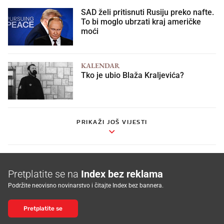
SAD želi pritisnuti Rusiju preko nafte.
To bi moglo ubrzati kraj američke
moći
KALENDAR
Tko je ubio Blaža Kraljevića?
PRIKAŽI JOŠ VIJESTI
Pretplatite se na
Index bez reklama
Podržite neovisno novinarstvo i čitajte Index bez bannera.
Pretplatite se