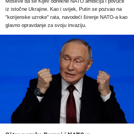
Moskve da se Kijev odrekne NATO ambicija i povuče
iz istočne Ukrajine. Kao i uvijek, Putin se pozvao na
"korijenske uzroke" rata, navodeći širenje NATO-a kao
glavno opravdanje za svoju invaziju.