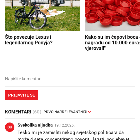
Što povezuje Lexus i
Kako su im čepovi boca d
legendarnog Ponyja?
nagradu od 10.000 eura
vjerovali"
PRIJAVITE SE
KOMENTARI
(60)
Svekolika uljudba
19.12.2025.
SU
Teško mi je zamisliti nekog svjetskog političara da
može 4 sata koncentrirano govoriti, lagati, podjebavati