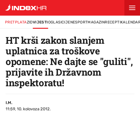
PRETPLATA
ZID
VIJESTI
OGLASI
CIJENE
SPORT
MAGAZIN
RECEPTI
KALENDA
HT krši zakon slanjem
uplatnica za troškove
opomene: Ne dajte se "guliti",
prijavite ih Državnom
inspektoratu!
I.M.
11:59, 10. kolovoza 2012.