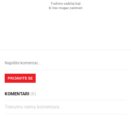
Mjesecima planiramo novu
Što povezuje Lexus i
kuhinju, a jednu važnu odluku
legendarnog Ponyja?
donesemo u samo deset minuta
PRIJAVITE SE
KOMENTARI
(0)
Trenutno nema komentara.
PROČITAJTE JOŠ