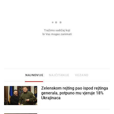
Mjesecima planiramo novu
Što povezuje Lexus i
kuhinju, a jednu važnu odluku
legendarnog Ponyja?
donesemo u samo deset minuta
NAJNOVIJE
NAJČITANIJE
VEZANO
Zelenskom rejting pao ispod rejtinga
generala, potpuno mu vjeruje 18%
Ukrajinaca