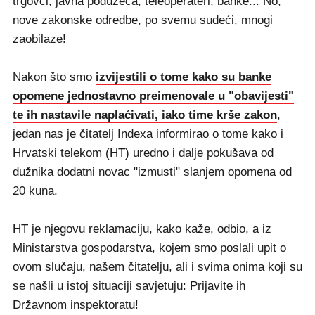
trgovci, javna poduzeća, teleoperateri, banke... No,
nove zakonske odredbe, po svemu sudeći, mnogi
zaobilaze!
Nakon što smo
izvijestili o tome kako su banke
opomene jednostavno preimenovale u "obavijesti"
te ih nastavile naplaćivati, iako time krše zakon
,
jedan nas je čitatelj Indexa informirao o tome kako i
Hrvatski telekom (HT) uredno i dalje pokušava od
dužnika dodatni novac "izmusti" slanjem opomena od
20 kuna.
HT je njegovu reklamaciju, kako kaže, odbio, a iz
Ministarstva gospodarstva, kojem smo poslali upit o
ovom slučaju, našem čitatelju, ali i svima onima koji su
se našli u istoj situaciji savjetuju: Prijavite ih
Državnom inspektoratu!