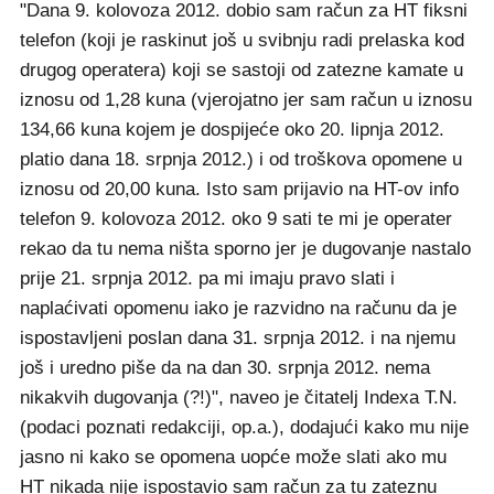
"Dana 9. kolovoza 2012. dobio sam račun za HT fiksni
telefon (koji je raskinut još u svibnju radi prelaska kod
drugog operatera) koji se sastoji od zatezne kamate u
iznosu od 1,28 kuna (vjerojatno jer sam račun u iznosu
134,66 kuna kojem je dospijeće oko 20. lipnja 2012.
platio dana 18. srpnja 2012.) i od troškova opomene u
iznosu od 20,00 kuna. Isto sam prijavio na HT-ov info
telefon 9. kolovoza 2012. oko 9 sati te mi je operater
rekao da tu nema ništa sporno jer je dugovanje nastalo
prije 21. srpnja 2012. pa mi imaju pravo slati i
naplaćivati opomenu iako je razvidno na računu da je
ispostavljeni poslan dana 31. srpnja 2012. i na njemu
još i uredno piše da na dan 30. srpnja 2012. nema
nikakvih dugovanja (?!)", naveo je čitatelj Indexa T.N.
(podaci poznati redakciji, op.a.), dodajući kako mu nije
jasno ni kako se opomena uopće može slati ako mu
HT nikada nije ispostavio sam račun za tu zateznu