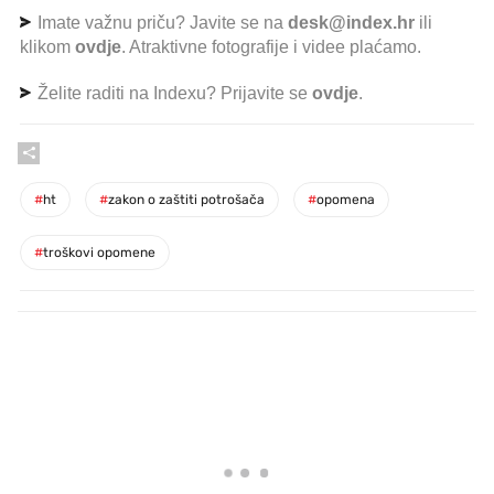
Imate važnu priču? Javite se na
desk@index.hr
ili
klikom
ovdje
. Atraktivne fotografije i videe plaćamo.
Želite raditi na Indexu? Prijavite se
ovdje
.
#
ht
#
zakon o zaštiti potrošača
#
opomena
#
troškovi opomene
PROČITAJTE JOŠ