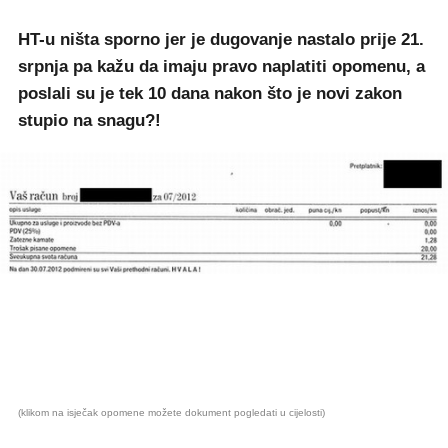
HT-u ništa sporno jer je dugovanje nastalo prije 21.
srpnja pa kažu da imaju pravo naplatiti opomenu, a
poslali su je tek 10 dana nakon što je novi zakon
stupio na snagu?!
(klikom na isječak opomene možete dokument pogledati u cijelosti)