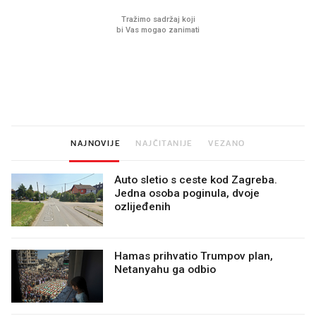
Mjesecima planiramo novu
Što povezuje Lexus i
kuhinju, a jednu važnu odluku
legendarnog Ponyja?
donesemo u samo deset
minuta
NAJNOVIJE
NAJČITANIJE
VEZANO
Auto sletio s ceste kod Zagreba.
Jedna osoba poginula, dvoje
ozlijeđenih
Hamas prihvatio Trumpov plan,
Netanyahu ga odbio