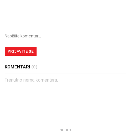
kuhinju, a jednu važnu odluku
legendarnog Ponyja?
donesemo u samo deset
minuta
PRIJAVITE SE
KOMENTARI
(0)
Trenutno nema komentara.
PROČITAJTE JOŠ