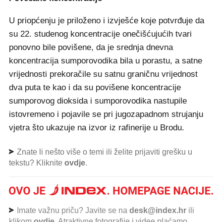
U priopćenju je priloženo i izvješće koje potvrđuje da
su 22. studenog koncentracije onečišćujućih tvari
ponovno bile povišene, da je srednja dnevna
koncentracija sumporovodika bila u porastu, a satne
vrijednosti prekoračile su satnu graničnu vrijednost
dva puta te kao i da su povišene koncentracije
sumporovog dioksida i sumporovodika nastupile
istovremeno i pojavile se pri jugozapadnom strujanju
vjetra što ukazuje na izvor iz rafinerije u Brodu.
Znate li nešto više o temi ili želite prijaviti grešku u
tekstu? Kliknite
ovdje
.
Imate važnu priču? Javite se na
desk@index.hr
ili
klikom
ovdje
. Atraktivne fotografije i videe plaćamo.