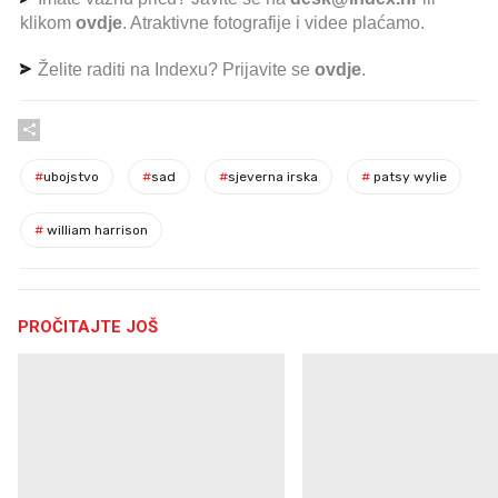
klikom
ovdje
. Atraktivne fotografije i videe plaćamo.
Želite raditi na Indexu? Prijavite se
ovdje
.
#
ubojstvo
#
sad
#
sjeverna irska
#
patsy wylie
#
william harrison
PROČITAJTE JOŠ