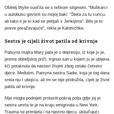
Obitelj Wylie suočila se s teškom stigmom. "Muškarci
u autobusu govorili su mojoj baki: "Šteta za tu curicu,
ali tako ti je to kad se petljaš s Jenkijima". Bilo je to
posve poražavajuće", rekla je Kalotschke.
Sestra je cijeli život patila od krivnje
Patsyna majka Mary pala je u depresiju, iz koje ju je,
prema obiteljskoj priči, trgnuo san u kojem ju je ubijena
kći potaknula da nastavi živjeti zbog ostalo četvero
djece. Međutim, Patsyna sestra Sadie, koja je tog dana
srela nju i ubojicu, ali im se nije pridružila, cijeli je život
patila od krivnje.
Nije mogla podnijeti prolaziti pokraj polja gdje joj je
sestra umrla te je na kraju emigrirala u New York.
Trauma se prenijela i na njezinu djecu, uključujući