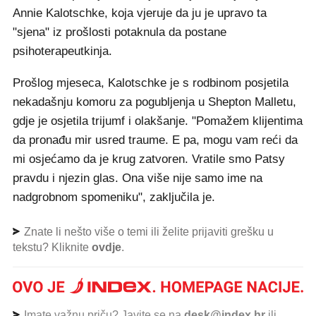
Annie Kalotschke, koja vjeruje da ju je upravo ta
"sjena" iz prošlosti potaknula da postane
psihoterapeutkinja.
Prošlog mjeseca, Kalotschke je s rodbinom posjetila
nekadašnju komoru za pogubljenja u Shepton Malletu,
gdje je osjetila trijumf i olakšanje. "Pomažem klijentima
da pronađu mir usred traume. E pa, mogu vam reći da
mi osjećamo da je krug zatvoren. Vratile smo Patsy
pravdu i njezin glas. Ona više nije samo ime na
nadgrobnom spomeniku", zaključila je.
Znate li nešto više o temi ili želite prijaviti grešku u
tekstu? Kliknite
ovdje
.
Imate važnu priču? Javite se na
desk@index.hr
ili