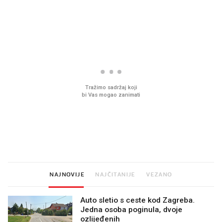
PROČITAJTE JOŠ
Mjesecima planiramo novu
Što povezuje Lexus i
kuhinju, a jednu važnu odluku
legendarnog Ponyja?
donesemo u samo deset
minuta
NAJNOVIJE
NAJČITANIJE
VEZANO
Auto sletio s ceste kod Zagreba.
Jedna osoba poginula, dvoje
ozlijeđenih