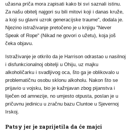
užasna priča mora zapisati kako bi svi saznali istinu.
Za našu obitelj najgori su bili mitovi koji i danas kruže,
a koji su glavni uzrok generacijske traume", dodala je.
Njezino istraživanje pretočeno je u knjigu "Never
Speak of Rope" (Nikad ne govori o užetu), koja još
čeka objavu.
Istraživanje je otkrilo da je Harrison odrastao u nasilnoj
i disfunkcionalnoj obitelji u Ohiju, uz majku
alkoholičarku i svadljivog oca, što ga je oblikovalo u
problematičnu osobu sklonu alkoholu. Nakon što se
prijavio u vojsku, bio je kažnjavan zbog pijanstva i
liječen od amnezije, no umjesto otpusta, poslan je u
pričuvnu jedinicu u zračnu bazu Cluntoe u Sjevernoj
Irskoj.
Patsy jer je zaprijetila da će majci