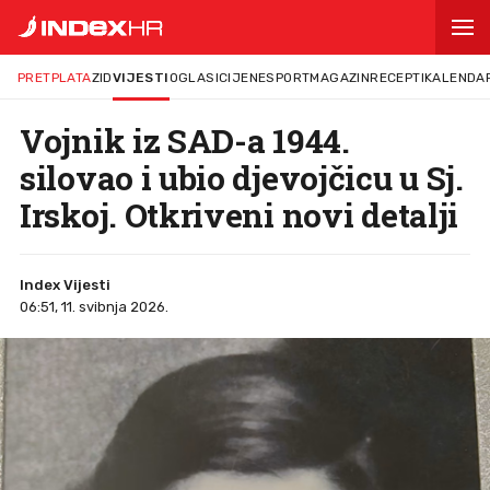
PRETPLATA
ZID
VIJESTI
OGLASI
CIJENE
SPORT
MAGAZIN
RECEPTI
KALENDA
Vojnik iz SAD-a 1944.
silovao i ubio djevojčicu u Sj.
Irskoj. Otkriveni novi detalji
Index Vijesti
06:51, 11. svibnja 2026.