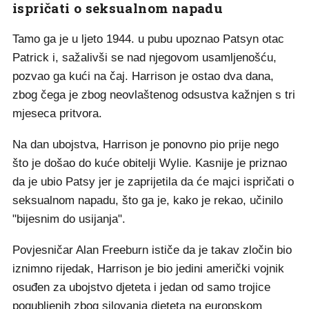
ispričati o seksualnom napadu
Tamo ga je u ljeto 1944. u pubu upoznao Patsyn otac
Patrick i, sažalivši se nad njegovom usamljenošću,
pozvao ga kući na čaj. Harrison je ostao dva dana,
zbog čega je zbog neovlaštenog odsustva kažnjen s tri
mjeseca pritvora.
Na dan ubojstva, Harrison je ponovno pio prije nego
što je došao do kuće obitelji Wylie. Kasnije je priznao
da je ubio Patsy jer je zaprijetila da će majci ispričati o
seksualnom napadu, što ga je, kako je rekao, učinilo
"bijesnim do usijanja".
Povjesničar Alan Freeburn ističe da je takav zločin bio
iznimno rijedak, Harrison je bio jedini američki vojnik
osuđen za ubojstvo djeteta i jedan od samo trojice
pogubljenih zbog silovanja djeteta na europskom