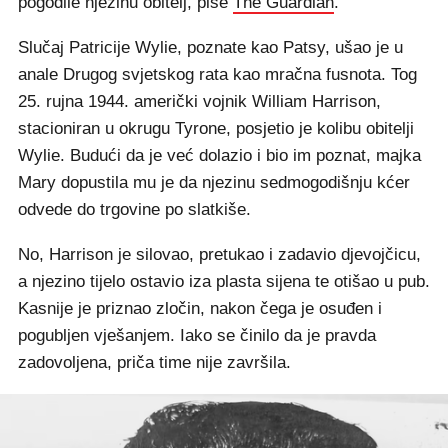
pogodile njezinu obitelj, piše
The Guardian
.
Slučaj Patricije Wylie, poznate kao Patsy, ušao je u
anale Drugog svjetskog rata kao mračna fusnota. Tog
25. rujna 1944. američki vojnik William Harrison,
stacioniran u okrugu Tyrone, posjetio je kolibu obitelji
Wylie. Budući da je već dolazio i bio im poznat, majka
Mary dopustila mu je da njezinu sedmogodišnju kćer
odvede do trgovine po slatkiše.
No, Harrison je silovao, pretukao i zadavio djevojčicu,
a njezino tijelo ostavio iza plasta sijena te otišao u pub.
Kasnije je priznao zločin, nakon čega je osuđen i
pogubljen vješanjem. Iako se činilo da je pravda
zadovoljena, priča time nije završila.