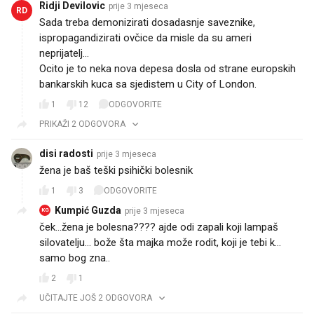
Ridji Devilovic
prije 3 mjeseca
RD
Sada treba demonizirati dosadasnje saveznike,
ispropagandizirati ovčice da misle da su ameri
neprijatelj...
Ocito je to neka nova depesa dosla od strane europskih
bankarskih kuca sa sjedistem u City of London.
1
12
ODGOVORITE
PRIKAŽI 2 ODGOVORA
disi radosti
prije 3 mjeseca
žena je baš teški psihički bolesnik
1
3
ODGOVORITE
Kumpić Guzda
prije 3 mjeseca
KG
ček...žena je bolesna???? ajde odi zapali koji lampaš
silovatelju... bože šta majka može rodit, koji je tebi k...
samo bog zna..
2
1
UČITAJTE JOŠ 2 ODGOVORA