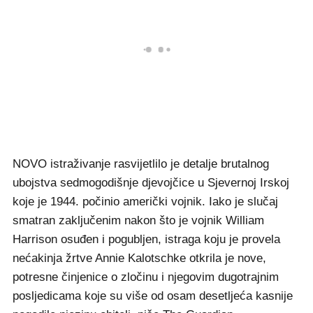
NOVO istraživanje rasvijetlilo je detalje brutalnog
ubojstva sedmogodišnje djevojčice u Sjevernoj Irskoj
koje je 1944. počinio američki vojnik. Iako je slučaj
smatran zaključenim nakon što je vojnik William
Harrison osuđen i pogubljen, istraga koju je provela
nećakinja žrtve Annie Kalotschke otkrila je nove,
potresne činjenice o zločinu i njegovim dugotrajnim
posljedicama koje su više od osam desetljeća kasnije