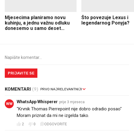
Mjesecima planiramo novu
Što povezuje Lexus i
kuhinju, a jednu važnu odluku
legendarnog Ponyja?
donesemo u samo deset
minuta
PRIJAVITE SE
KOMENTARI
(9)
WhatsApp Whisperer
prije 3 mjeseca
WW
"Krvnik Thomas Pierrepoint nije dobro odradio posao"
Moram priznat da mi ne izgelda tako.
2
0
ODGOVORITE