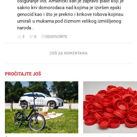
osiguranje iitd. Amwrički san je zapravo plašt koji je
sakrio krv domorodaca nad kojima je izvršen epski
genocid kao i što je prekrio i krikove robova kojinsu
umirali u mukama pod čizmom velikog izmišljenog
naroda .
3
0
ODGOVORITE
JOŠ 26 KOMENTARA
PROČITAJTE JOŠ