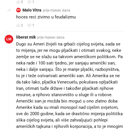
2
1
Malo Vitra
prije mjesec dana
MV
hoces reci zivimo u feudalizmu😉
2
1
liberat mik
prije mjesec dana
LM
Dugo su Ameri živjeli na grbači cijelog svijeta, sada se
to mijenja, jer ne mogu pljačkati i otimati svakog, neke
zemlje se ne slažu sa takvom američkom politikom. Pa
neka rade i 100 sati tjedno, jer sanjaju američki san,
neka i dalje sanjaju. Što je manje pljački, razbojništva,
to je i teže ostvarivati američki san. Ali Amerika se ne
da tako lako, pljačka Venecuelu, pokušava opljačkati
Iran, otimati tuđe države i također pljačkati njihove
resurse, a njihovo stanovništo u sluge ili u robove.
Američki san je možda bio moguć u ono zlatno doba
Amerike kada su imali monopol nad cijelim svijetom,
sve do 2000 godine, kada se drastično mijenja politička
slika cijelog svijeta, ali više zahvaljujući pohlepi
američkih tajkuna i njihovih korporacija, a to je mnogim