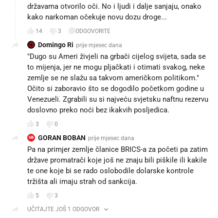
državama otvorilo oči. No i ljudi i dalje sanjaju, onako
kako narkoman očekuje novu dozu droge...
14
3
ODGOVORITE
Domingo Ri
prije mjesec dana
"Dugo su Ameri živjeli na grbači cijelog svijeta, sada se
to mijenja, jer ne mogu pljačkati i otimati svakog, neke
zemlje se ne slažu sa takvom američkom politikom."
Očito si zaboravio što se dogodilo početkom godine u
Venezueli. Zgrabili su si najveću svjetsku naftnu rezervu
doslovno preko noći bez ikakvih posljedica.
3
0
GORAN BOBAN
prije mjesec dana
GB
Pa na primjer zemlje članice BRICS-a za početi pa zatim
države promatrači koje još ne znaju bili piškile ili kakile
te one koje bi se rado oslobodile dolarske kontrole
tržišta ali imaju strah od sankcija.
5
3
UČITAJTE JOŠ 1 ODGOVOR