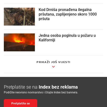
Kod Drniša pronađena ilegalna
pršutana, zaplijenjeno skoro 1000
pršuta
Jedna osoba poginula u požaru u
Kaliforniji
PRIKAŽI JOŠ VIJESTI
Pretplatite se na
Index bez reklama
Podržite neovisno novinarstvo i čitajte Index bez bannera.
Pretplatite se