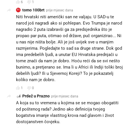
6
1
tomo 100brt
prije mjesec dana
T1
Niti hrvatski niti američki san ne valjaju. U SAD-u te
narod još nagradi ako si pohlepan. Evo Trumpa je narod
nagradio 2 puta izabravši ga za predsjednika što je
propao par puta, otimao od države, puč organizirao... Ni
u nas nije ništa bolje. Ali je još uvijek sve u manjim
razmjerima. Pogledajte to sad sa druge strane. Dok god
ima predebelih ljudi, a unutar EU Hrvatska prednjači u
tome znači da nam je dobro. Hoću reći da se svi nešto
bunimo, a pretjerano se. Ima li u Africi ili Indiji toliki broj
debelih ljudi? Ili u Sjevernoj Koreji? To je pokazatelj
koliko nam je dobro.
1
0
Prdež u Prazno
prije mjesec dana
A koja su to vremena u kojima se se mogao obogatiti
od poštenog rada? Jedino ako definicija tvojeg
bogatstva imanje vlastitog krova nad glavom i život
dostojanstven čovjeku.