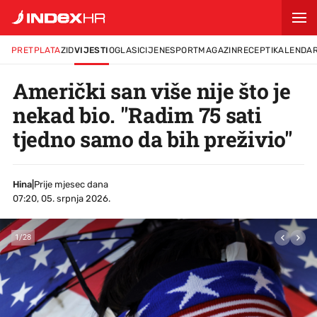
PRETPLATA
ZID
VIJESTI
OGLASI
CIJENE
SPORT
MAGAZIN
RECEPTI
KALENDA
Američki san više nije što je
nekad bio. "Radim 75 sati
tjedno samo da bih preživio"
Hina
|
Prije mjesec dana
07:20, 05. srpnja 2026.
1
/
28