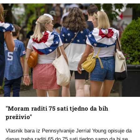
"Moram raditi 75 sati tjedno da bih
preživio"
Vlasnik bara iz Pennsylvanije Jerrial Young opisuje da
danas treba raditi 65 do 75 sati tjedno samo da bi se