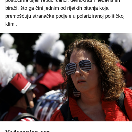
postocima dijeli republikanci, demokrati i nezavisnih
birači, što ga čini jednim od rijetkih pitanja koja
premošćuju stranačke podjele u polariziranoj političkoj
klimi.