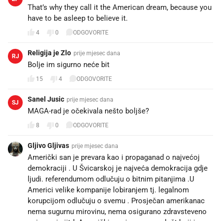
That’s why they call it the American dream, because you
have to be asleep to believe it.
4
0
ODGOVORITE
Religija je Zlo
prije mjesec dana
RJ
Bolje im sigurno neće bit
15
4
ODGOVORITE
Sanel Jusic
prije mjesec dana
SJ
MAGA-rad je očekivala nešto boljše?
8
0
ODGOVORITE
Gljivo Gljivas
prije mjesec dana
Američki san je prevara kao i propaganad o najvećoj
demokraciji . U Švicarskoj je najveća demokracija gdje
ljudi. referendumom odlučuju o bitnim pitanjima .U
Americi velike kompanije lobiranjem tj. legalnom
korupcijom odlučuju o svemu . Prosječan amerikanac
nema sugurnu mirovinu, nema osigurano zdravsteveno