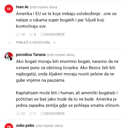
Ivan Ar
prije mjesec dana
IA
Amerika i EU se te koje trebaju oslobođenje ..one se
nalaze u rukama super bogatih i par %ljudi koji
kontroliraju sve
12
2
ODGOVORITE
PRIKAŽI 4 ODGOVORA
porodica Tarana
prije mjesec dana
Ako bogati moraju biti enormno bogati, naravno da ne
ostane puno za običnog čovjeka. Ako Bezos želi biti
najbogatiji, onda šljakeri moraju nositi pelene da ne
gube vrijeme na pauzama.
Kapitalizam može biti i human, ali američki bogataši i
političari se baš jako trude da to ne bude. Amerika je
jedina zapadna zemlja gdje se pohlepa smatra vrlinom.
13
1
ODGOVORITE
zeko peko
prije mjesec dana
ZP