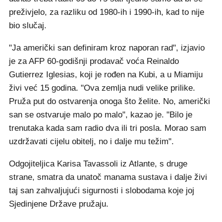
preživjelo, za razliku od 1980-ih i 1990-ih, kad to nije
bio slučaj.
"Ja američki san definiram kroz naporan rad", izjavio
je za AFP 60-godišnji prodavač voća Reinaldo
Gutierrez Iglesias, koji je rođen na Kubi, a u Miamiju
živi već 15 godina. "Ova zemlja nudi velike prilike.
Pruža put do ostvarenja onoga što želite. No, američki
san se ostvaruje malo po malo", kazao je. "Bilo je
trenutaka kada sam radio dva ili tri posla. Morao sam
uzdržavati cijelu obitelj, no i dalje mu težim".
Odgojiteljica Karisa Tavassoli iz Atlante, s druge
strane, smatra da unatoč manama sustava i dalje živi
taj san zahvaljujući sigurnosti i slobodama koje joj
Sjedinjene Države pružaju.