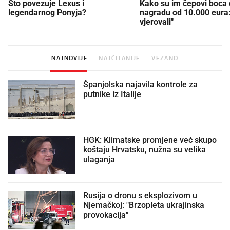
Što povezuje Lexus i
Kako su im čepovi boca d
legendarnog Ponyja?
nagradu od 10.000 eura
vjerovali"
NAJNOVIJE
NAJČITANIJE
VEZANO
Španjolska najavila kontrole za
putnike iz Italije
HGK: Klimatske promjene već skupo
koštaju Hrvatsku, nužna su velika
ulaganja
Rusija o dronu s eksplozivom u
Njemačkoj: "Brzopleta ukrajinska
provokacija"