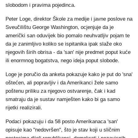
slobodom i pravima pojedinca.
Peter Loge, direktor Škole za medije i javne poslove na
Sveučilištu George Washington, ocjenjuje da je
američki san oduvijek bio pomalo neuhvatljiv pojam te
da je zanimljivo koliko se ispitanika ipak slaže oko
njegovih širih obrisa - da 'san' nije predmet poput kuće
ili enormnog bogatstva, nego ideja poput slobode.
Loge je poručio da anketa pokazuje kako je put do 'sna'
oštećen, ali popravljiv i da Amerikanci žele samo
poštenu priliku za njegovo ostvarenje, čak i kad
smatraju da je sustav namješten kako bi ga samo
rijetki realizirali.
Podaci pokazuju i da 58 posto Amerikanaca 'san'
opisuje kao "nedovršen", što je stav koji u sličnim