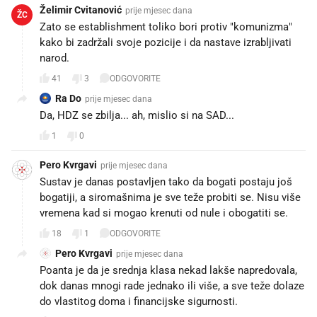
Želimir Cvitanović
prije mjesec dana
ŽC
Zato se establishment toliko bori protiv "komunizma"
kako bi zadržali svoje pozicije i da nastave izrabljivati
narod.
41
3
ODGOVORITE
Ra Do
prije mjesec dana
Da, HDZ se zbilja... ah, mislio si na SAD...
1
0
Pero Kvrgavi
prije mjesec dana
Sustav je danas postavljen tako da bogati postaju još
bogatiji, a siromašnima je sve teže probiti se. Nisu više
vremena kad si mogao krenuti od nule i obogatiti se.
18
1
ODGOVORITE
Pero Kvrgavi
prije mjesec dana
Poanta je da je srednja klasa nekad lakše napredovala,
dok danas mnogi rade jednako ili više, a sve teže dolaze
do vlastitog doma i financijske sigurnosti.