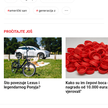
#
američki san
#
generacija z
PROČITAJTE JOŠ
Što povezuje Lexus i
Kako su im čepovi boca d
legendarnog Ponyja?
nagradu od 10.000 eura
vjerovali"