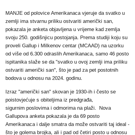
MANJE od polovice Amerikanaca vjeruje da svatko u
zemlji ima stvarnu priliku ostvariti američki san,
pokazala je anketa objavljena u vrijeme kad zemlja
svoju 250. godišnjicu postojanja. Prema studiji koju su
proveli Gallup i Milkenov centar (MCAAD) na uzorku
od više od 6.300 odraslih Amerikanaca, samo 46 posto
ispitanika slaže se da "svatko u ovoj zemlji ima priliku
ostvariti američki san", što je pad za pet postotnih
bodova u odnosu na 2024. godinu.
Izraz "američki san" skovan je 1930-ih i često se
poistovjećuje s obiteljima iz predgrađa,
sigurnim poslovima i odmorima na plaži. Nova
Gallupova anketa pokazala je da 69 posto
Amerikanaca i dalje smatra da može ostvariti taj ideal -
što je golema brojka, ali i pad od četiri posto u odnosu