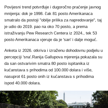
Povijesni trend potvrđuje i dugoročno praćenje javnog
mnijenja: dok je 1998. čak 81 posto Amerikanaca
smatralo da postoji "obilje prilika za napredovanje", taj
je udio do 2019. pao na oko 70 posto, a prema
istraživanju Pew Research Centera iz 2024., tek 53
posto Amerikanaca vjeruje da je 'san' i dalje moguć.
Anketa iz 2026. otkriva i izraženu dohodovnu podjelu u
percepciji 'sna'.Ranija Gallupova mjerenja pokazala su
da san ostvarivim smatra 80 posto ispitanika iz
kućanstava s prihodima od 100.000 dolara i više,
nasuprot 61 posto onih iz kućanstava s prihodima
ispod 40.000 dolara.