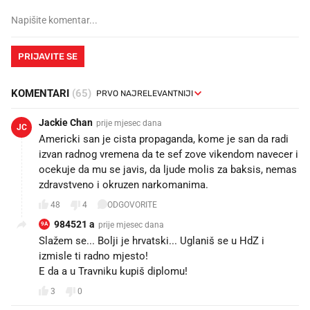
PRIJAVITE SE
KOMENTARI
(65)
Jackie Chan
prije mjesec dana
JC
Americki san je cista propaganda, kome je san da radi
izvan radnog vremena da te sef zove vikendom navecer i
ocekuje da mu se javis, da ljude molis za baksis, nemas
zdravstveno i okruzen narkomanima.
48
4
ODGOVORITE
984521 a
prije mjesec dana
9A
Slažem se... Bolji je hrvatski... Uglaniš se u HdZ i
izmisle ti radno mjesto!
E da a u Travniku kupiš diplomu!
3
0