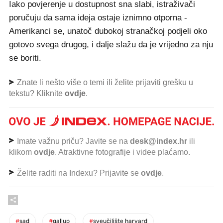
Iako povjerenje u dostupnost sna slabi, istraživači
poručuju da sama ideja ostaje iznimno otporna -
Amerikanci se, unatoč dubokoj stranačkoj podjeli oko
gotovo svega drugog, i dalje slažu da je vrijedno za nju
se boriti.
Znate li nešto više o temi ili želite prijaviti grešku u
tekstu? Kliknite
ovdje
.
Imate važnu priču? Javite se na
desk@index.hr
ili
klikom
ovdje
. Atraktivne fotografije i videe plaćamo.
Želite raditi na Indexu? Prijavite se
ovdje
.
#
sad
#
gallup
#
sveučilište harvard