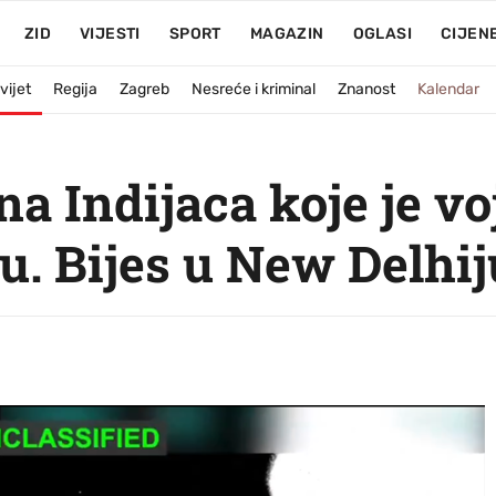
ZID
VIJESTI
SPORT
MAGAZIN
OGLASI
CIJEN
vijet
Regija
Zagreb
Nesreće i kriminal
Znanost
Kalendar
na Indijaca koje je v
u. Bijes u New Delhij