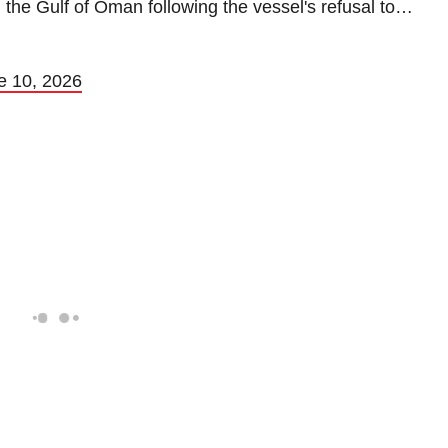
n the Gulf of Oman following the vessel's refusal to…
e 10, 2026