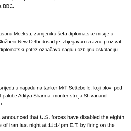
ja BBC.
" Jasonu Meeksu, zamjeniku šefa diplomatske misije u
užbeni New Delhi dosad je izbjegavao izravno prozivati
diplomatski potez označava naglu i ozbiljnu eskalaciju
u srijedu u napadu na tanker M/T Settebello, koji plovi pod
et palube Aditya Sharma, monter stroja Shivanand
h.
nounced that U.S. forces have disabled the eighth
 of Iran last night at 11:14pm E.T. by firing on the