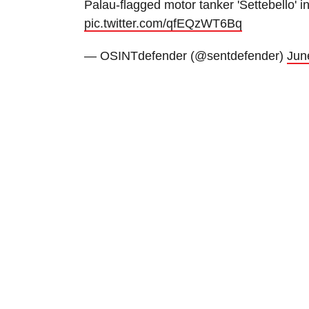
Palau-flagged motor tanker 'Settebello' i
pic.twitter.com/qfEQzWT6Bq
— OSINTdefender (@sentdefender)
Jun