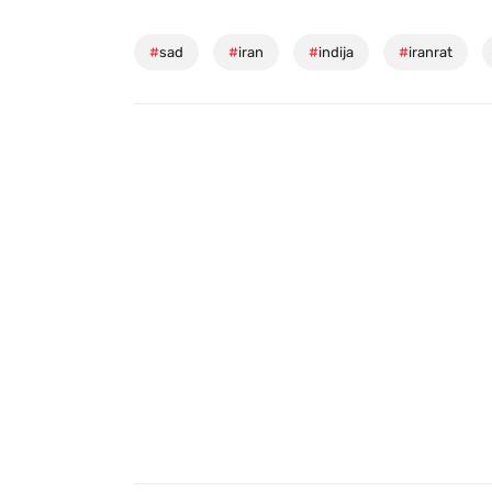
#
sad
#
iran
#
indija
#
iranrat