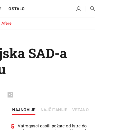
E
OSTALO
Afere
ojska SAD-a
u
NAJNOVIJE
NAJČITANIJE
VEZANO
5
Vatrogasci gasili požare od Istre do