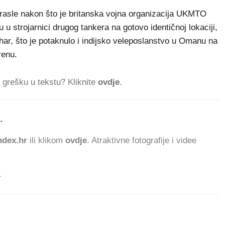
asle nakon što je britanska vojna organizacija UKMTO
 u strojarnici drugog tankera na gotovo identičnoj lokaciji,
har, što je potaknulo i indijsko veleposlanstvo u Omanu na
renu.
ti grešku u tekstu? Kliknite
ovdje
.
.
859.781 ČITATEL
dex.hr
ili klikom
ovdje
. Atraktivne fotografije i videe
.