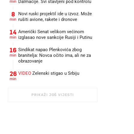
min
Dalmacije. Svi stavljeni pod kontrolu
8
Novi ruski projektil ide u izvoz. Može
min
rušiti avione, rakete i dronove
14
Američki Senat velikom većinom
min
izglasao nove sankcije Rusiji i Putinu
16
Sindikat napao Plenkovića zbog
min
branitelja: Novca očito ima, ali ne za
obrazovanje
26
VIDEO
Zelenski stigao u Srbiju
min
PRIKAŽI JOŠ VIJESTI