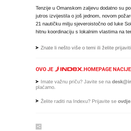
Tenzije u Omanskom zaljevu dodatno su por
jutros izvijestila o još jednom, novom požaru
21 nautičku milju sjeveroistočno od luke So
hitnu koordinaciju s lokalnim vlastima na te
Znate li nešto više o temi ili želite prijavi
OVO JE
.
HOMEPAGE NACIJE
Imate važnu priču? Javite se na
desk@in
plaćamo.
Želite raditi na Indexu? Prijavite se
ovdje