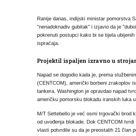
Ranije danas, indijski ministar pomorstva 
"nenadoknadiv gubitak" i izjavio da je "dub
pokrenuti postupci kako bi se tijela ubijeni
ispraćaja.
Projektil ispaljen izravno u stroja
Napad se dogodio kada je, prema službeni
(CENTCOM), američki borbeni zrakoplov ispa
tankera. Washington je opravdao napad tvrd
američku pomorsku blokadu iranskih luka 
M/T Settebello je već osmi trgovački brod 
od uvođenja blokade. Dok CENTCOM tvrdi da 
vlasti potvrdile su da je preostalih 21 čla