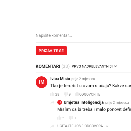
PRIJAVITE SE
KOMENTARI
(23)
PRVO NAJRELEVANTNIJI
Ivica Misic
prije 2 mjeseca
IM
Tko je terorist u ovom slučaju? Kakve san
28
9
ODGOVORITE
Umjetna Inteligencija
prije 2 mjeseca
UI
Mislim da bi trebali malo ponovit defi
5
0
UČITAJTE JOŠ 3 ODGOVORA