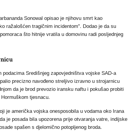
Sarbananda Sonowal opisao je njihovu smrt kao
oko ražalošćen tragičnim incidentom". Dodao je da su
h pomoraca što hitnije vratila u domovinu radi posljednjeg
rnicu
m podacima Središnjeg zapovjedništva vojske SAD-a
lio precizno navođeno streljivo izravno u strojarnicu
njom da je brod prevozio iransku naftu i pokušao probiti
u Hormuškom tjesnacu.
koji je američka vojska onesposobila u vodama oko Irana
je posada bila upozorena prije otvaranja vatre, indijske
n posade spašen s djelomično potopljenog broda.