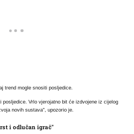
aj trend mogle snositi posljedice.
osljedice. Vrlo vjerojatno bit će izdvojene iz cijelog
voja novih sustava", upozorio je.
rst i odlučan igrač"