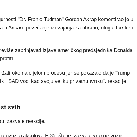
urnosti "Dr. Franjo Tuđman" Gordan Akrap komentirao je u
 u Ankari, povećanje izdvajanja za obranu, ulogu Turske i
previše zabrinjavati izjave američkog predsjednika Donalda
ratiti.
držati oko na cijelom procesu jer se pokazalo da je Trump
ik i SAD vodi kao svoju veliku privatnu tvrtku", rekao je
st svih
su izazvale reakcije.
 na uvoz zrakoplova F-35, što je izazvalo vrlo nervozne