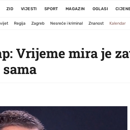
ZID
VIJESTI
SPORT
MAGAZIN
OGLASI
CIJEN
vijet
Regija
Zagreb
Nesreće i kriminal
Znanost
Kalendar
p: Vrijeme mira je za
i sama