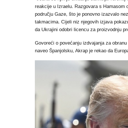
reakcije u Izraelu. Razgovara s Hamasom o 
području Gaze, što je ponovno izazvalo nez
takmacima. Cijeli niz njegovih izjava pokaz
da Ukrajini odobri licencu za proizvodnju p
Govoreći o povećanju izdvajanja za obranu 
naveo Španjolsku, Akrap je rekao da Europa