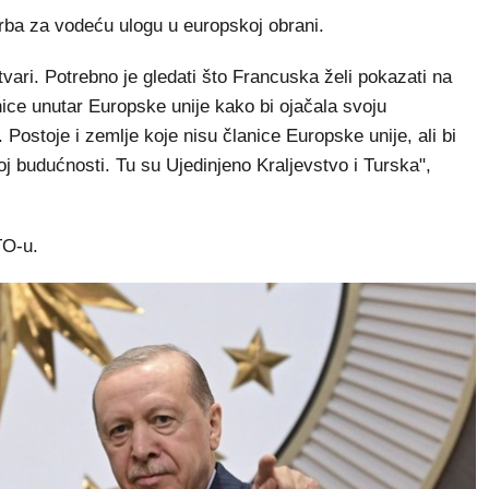
rba za vodeću ulogu u europskoj obrani.
vari. Potrebno je gledati što Francuska želi pokazati na
ce unutar Europske unije kako bi ojačala svoju
. Postoje i zemlje koje nisu članice Europske unije, ali bi
oj budućnosti. Tu su Ujedinjeno Kraljevstvo i Turska",
TO-u.