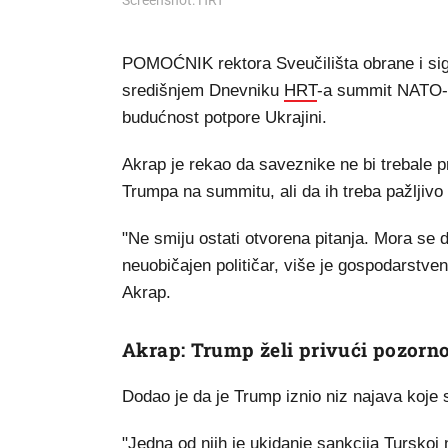
Screenshot: HRT
POMOĆNIK rektora Sveučilišta obrane i sig
središnjem Dnevniku
HRT
-a summit NATO-a
budućnost potpore Ukrajini.
Akrap je rekao da saveznike ne bi trebale 
Trumpa na summitu, ali da ih treba pažljivo p
"Ne smiju ostati otvorena pitanja. Mora se 
neuobičajen političar, više je gospodarstven
Akrap.
Akrap: Trump želi privući pozorno
Dodao je da je Trump iznio niz najava koje 
"Jedna od njih je ukidanje sankcija Turskoj