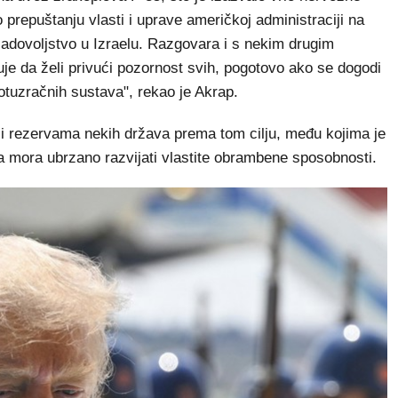
prepuštanju vlasti i uprave američkoj administraciji na
adovoljstvo u Izraelu. Razgovara i s nekim drugim
uje da želi privući pozornost svih, pogotovo ako se dogodi
rotuzračnih sustava", rekao je Akrap.
i rezervama nekih država prema tom cilju, među kojima je
 mora ubrzano razvijati vlastite obrambene sposobnosti.