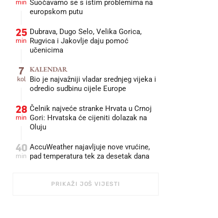
min
Suočavamo se s istim problemima na
europskom putu
25
Dubrava, Dugo Selo, Velika Gorica,
min
Rugvica i Jakovlje daju pomoć
učenicima
7
KALENDAR
kol
Bio je najvažniji vladar srednjeg vijeka i
odredio sudbinu cijele Europe
28
Čelnik najveće stranke Hrvata u Crnoj
min
Gori: Hrvatska će cijeniti dolazak na
Oluju
40
AccuWeather najavljuje nove vrućine,
min
pad temperatura tek za desetak dana
PRIKAŽI JOŠ VIJESTI