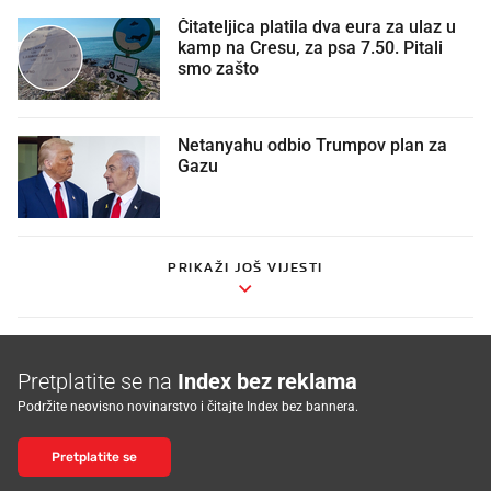
Čitateljica platila dva eura za ulaz u
kamp na Cresu, za psa 7.50. Pitali
smo zašto
Netanyahu odbio Trumpov plan za
Gazu
PRIKAŽI JOŠ VIJESTI
Pretplatite se na
Index bez reklama
Podržite neovisno novinarstvo i čitajte Index bez bannera.
Pretplatite se