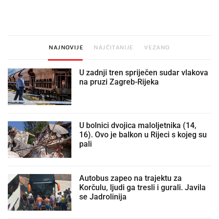
legendarnog Ponyja?
nagradu od 10.000 eura
vjerovali"
NAJNOVIJE
NAJČITANIJE
VEZANO
U zadnji tren spriječen sudar vlakova
na pruzi Zagreb-Rijeka
U bolnici dvojica maloljetnika (14,
16). Ovo je balkon u Rijeci s kojeg su
pali
Autobus zapeo na trajektu za
Korčulu, ljudi ga tresli i gurali. Javila
se Jadrolinija