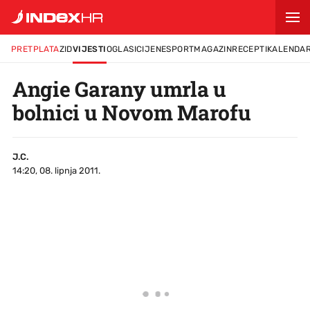
PRETPLATA
ZID
VIJESTI
OGLASI
CIJENE
SPORT
MAGAZIN
RECEPTI
KALENDA
Angie Garany umrla u
bolnici u Novom Marofu
J.C.
14:20, 08. lipnja 2011.