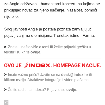
za Angie održavani i humanitarni koncerti na kojima se
prikupljao novac za njeno liječenje. Nažalost, pomoći
nije bilo.
Široj javnosti Angie je postala poznata zahvaljujući
pojavljivanjima u emisijama Trenutak istine i Farma.
Znate li nešto više o temi ili želite prijaviti grešku u
tekstu? Kliknite
ovdje
.
Imate važnu priču? Javite se na
desk@index.hr
ili
klikom
ovdje
. Atraktivne fotografije i videe plaćamo.
Želite raditi na Indexu? Prijavite se
ovdje
.