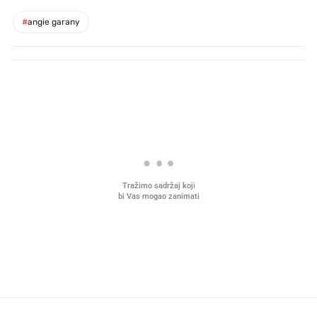
#
angie garany
PROČITAJTE JOŠ
Što povezuje Lexus i
Kako su im čepovi boca d
legendarnog Ponyja?
nagradu od 10.000 eura
vjerovali"