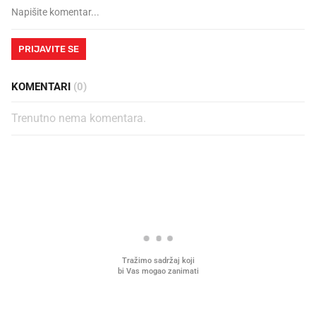
PRIJAVITE SE
KOMENTARI
(0)
Trenutno nema komentara.
PROČITAJTE JOŠ
Što povezuje Lexus i
Kako su im čepovi boca d