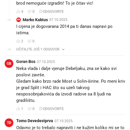
brod nemoguće izgraditi! To je čitav vic!
4
0
ODGOVORITE
Marko Kaktus
07.10.2025.
MK
I cijena je dogovarana 2014 pa ti danas napravi po
istima.
2
0
UČITAJTE JOŠ 1 ODGOVOR
Goran Bos
07.10.2025.
GB
Neka vlada i dalje vjeruje Debeljaku, zna se kako svi
poslovi završe.
Gledam kako brzo rade Most u Solin-širine. Po meni kriv
je grad Split i HAC što su uzeli takvog
nesposobnjakovića da izvodi radove sa 8 ljudi na
gradilištu.
1
0
ODGOVORITE
Tomo Devedestprva
07.10.2025.
TD
Odavno je to trebalo napraviti i ne kužim koliko mi se to