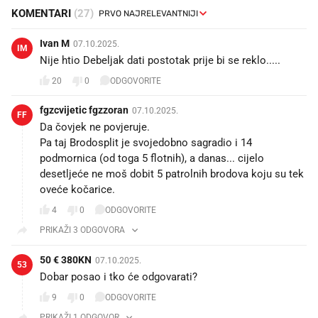
KOMENTARI
(27)
Ivan M
07.10.2025.
IM
Nije htio Debeljak dati postotak prije bi se reklo.....
20
0
ODGOVORITE
fgzcvijetic fgzzoran
07.10.2025.
FF
Da čovjek ne povjeruje. 😖
Pa taj Brodosplit je svojedobno sagradio i 14
podmornica (od toga 5 flotnih), a danas... cijelo
desetljeće ne moš dobit 5 patrolnih brodova koju su tek
oveće kočarice.
4
0
ODGOVORITE
PRIKAŽI 3 ODGOVORA
50 € 380KN
07.10.2025.
53
Dobar posao i tko će odgovarati?🤔
9
0
ODGOVORITE
PRIKAŽI 1 ODGOVOR