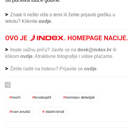
od početka iduće godine.
Znate li nešto više o temi ili želite prijaviti grešku u
tekstu? Kliknite
ovdje
.
Imate važnu priču? Javite se na
desk@index.hr
ili
klikom
ovdje
. Atraktivne fotografije i videe plaćamo.
Želite raditi na Indexu? Prijavite se
ovdje
.
#
morh
#
brodosplit
#
tomislav debeljak
#
ivan anušić
#
obalni brod