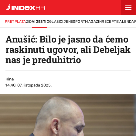
PRETPLATA
ZID
VIJESTI
OGLASI
CIJENE
SPORT
MAGAZIN
RECEPTI
KALENDA
Anušić: Bilo je jasno da ćemo
raskinuti ugovor, ali Debeljak
nas je preduhitrio
Hina
14:40, 07. listopada 2025.