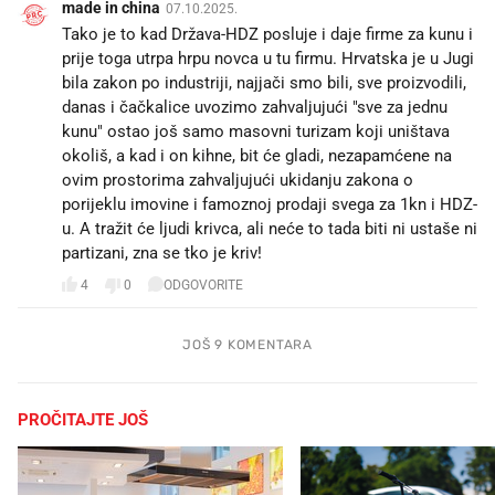
made in china
07.10.2025.
Tako je to kad Država-HDZ posluje i daje firme za kunu i
prije toga utrpa hrpu novca u tu firmu. Hrvatska je u Jugi
bila zakon po industriji, najjači smo bili, sve proizvodili,
danas i čačkalice uvozimo zahvaljujući "sve za jednu
kunu" ostao još samo masovni turizam koji uništava
okoliš, a kad i on kihne, bit će gladi, nezapamćene na
ovim prostorima zahvaljujući ukidanju zakona o
porijeklu imovine i famoznoj prodaji svega za 1kn i HDZ-
u. A tražit će ljudi krivca, ali neće to tada biti ni ustaše ni
partizani, zna se tko je kriv!
4
0
ODGOVORITE
JOŠ 9 KOMENTARA
PROČITAJTE JOŠ