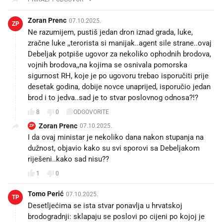
Zoran Prenc
07.10.2025.
ZP
Ne razumijem, pustiš jedan dron iznad grada, luke,
zračne luke ,,terorista si manijak..agent sile strane..ovaj
Debeljak potpiše ugovor za nekoliko ophodnih brodova,
vojnih brodova,,na kojima se osnivala pomorska
sigurnost RH, koje je po ugovoru trebao isporučiti prije
desetak godina, dobije novce unaprijed, isporučio jedan
brod i to jedva..sad je to stvar poslovnog odnosa?!?
8
0
ODGOVORITE
Zoran Prenc
07.10.2025.
ZP
I da ovaj ministar je nekoliko dana nakon stupanja na
dužnost, objavio kako su svi sporovi sa Debeljakom
riješeni..kako sad nisu??
1
0
Tomo Perić
07.10.2025.
TP
Desetljećima se ista stvar ponavlja u hrvatskoj
brodogradnji: sklapaju se poslovi po cijeni po kojoj je