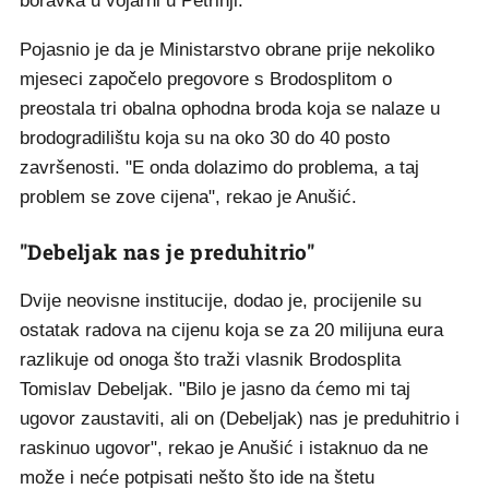
boravka u vojarni u Petrinji.
Pojasnio je da je Ministarstvo obrane prije nekoliko
mjeseci započelo pregovore s Brodosplitom o
preostala tri obalna ophodna broda koja se nalaze u
brodogradilištu koja su na oko 30 do 40 posto
završenosti. "E onda dolazimo do problema, a taj
problem se zove cijena", rekao je Anušić.
"Debeljak nas je preduhitrio"
Dvije neovisne institucije, dodao je, procijenile su
ostatak radova na cijenu koja se za 20 milijuna eura
razlikuje od onoga što traži vlasnik Brodosplita
Tomislav Debeljak. "Bilo je jasno da ćemo mi taj
ugovor zaustaviti, ali on (Debeljak) nas je preduhitrio i
raskinuo ugovor", rekao je Anušić i istaknuo da ne
može i neće potpisati nešto što ide na štetu