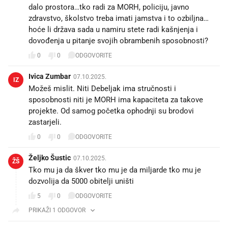
dalo prostora…tko radi za MORH, policiju, javno
zdravstvo, školstvo treba imati jamstva i to ozbiljna…
hoće li država sada u namiru stete radi kašnjenja i
dovođenja u pitanje svojih obrambenih sposobnosti?
0
0
ODGOVORITE
Ivica Zumbar
07.10.2025.
IZ
Možeš mislit. Niti Debeljak ima stručnosti i
sposobnosti niti je MORH ima kapaciteta za takove
projekte. Od samog početka ophodnji su brodovi
zastarjeli.
0
0
ODGOVORITE
Željko Šustic
07.10.2025.
ŽŠ
Tko mu ja da škver tko mu je da miljarde tko mu je
dozvolija da 5000 obitelji uništi
5
0
ODGOVORITE
PRIKAŽI 1 ODGOVOR