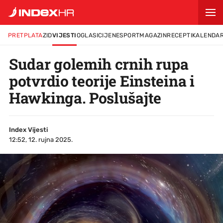
PRETPLATA
ZID
VIJESTI
OGLASI
CIJENE
SPORT
MAGAZIN
RECEPTI
KALENDA
Sudar golemih crnih rupa
potvrdio teorije Einsteina i
Hawkinga. Poslušajte
Index Vijesti
12:52, 12. rujna 2025.