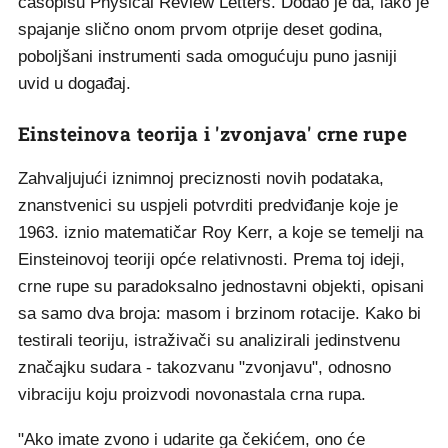
časopisu Physical Review Letters. Dodao je da, iako je
spajanje slično onom prvom otprije deset godina,
poboljšani instrumenti sada omogućuju puno jasniji
uvid u događaj.
Einsteinova teorija i 'zvonjava' crne rupe
Zahvaljujući iznimnoj preciznosti novih podataka,
znanstvenici su uspjeli potvrditi predviđanje koje je
1963. iznio matematičar Roy Kerr, a koje se temelji na
Einsteinovoj teoriji opće relativnosti. Prema toj ideji,
crne rupe su paradoksalno jednostavni objekti, opisani
sa samo dva broja: masom i brzinom rotacije. Kako bi
testirali teoriju, istraživači su analizirali jedinstvenu
značajku sudara - takozvanu "zvonjavu", odnosno
vibraciju koju proizvodi novonastala crna rupa.
"Ako imate zvono i udarite ga čekićem, ono će