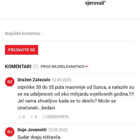
vjerovali"
PRIJAVITE SE
KOMENTARI
(5)
Dražen Zatezalo
12.09.2025.
DZ
otprilike 30 do 35 puta masivnije od Sunca, a nalazile su
se na udaljenosti od oko milijardu svjetlosnih godina.!!!!
Jel vama shvatljivo kada se to desilo? Može se
izračunati...bedaci
0
6
ODGOVORITE
Duje Jovanotti
12.09.2025.
DJ
Sudar dvaju ništavila