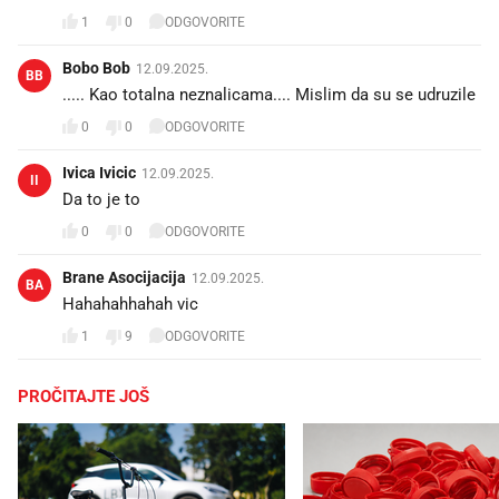
1
0
ODGOVORITE
Bobo Bob
12.09.2025.
BB
..... Kao totalna neznalicama.... Mislim da su se udruzile
0
0
ODGOVORITE
Ivica Ivicic
12.09.2025.
II
Da to je to
0
0
ODGOVORITE
Brane Asocijacija
12.09.2025.
BA
Hahahahhahah vic
1
9
ODGOVORITE
PROČITAJTE JOŠ