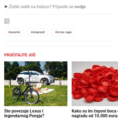
Želite raditi na Indexu? Prijavite se
ovdje
.
#
svemir
#
znanost
#
crne rupe
PROČITAJTE JOŠ
Što povezuje Lexus i
Kako su im čepovi boca d
legendarnog Ponyja?
nagradu od 10.000 eura