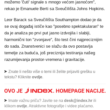
možemo 'čuti' signale s mnogo većom jasnoćom",
rekao je Emanuele Berti sa Sveučilišta Johns Hopkins.
Leor Barack sa Sveučilišta Southampton dodao je da
se ovaj događaj ističe kao "posebno spektakularan" te
da je analiza po prvi put jasno izdvojila i slabiji,
harmonični ton "zvonjave", što test čini najpreciznijim
do sada. Znanstvenici se slažu da ovo postavlja
temelje za buduća, još preciznija testiranja našeg
razumijevanja prostor-vremena i gravitacije.
Znate li nešto više o temi ili želite prijaviti grešku u
tekstu? Kliknite
ovdje
.
Imate važnu priču? Javite se na
desk@index.hr
ili
klikom
ovdje
. Atraktivne fotografije i videe plaćamo.