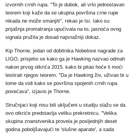
izvornih crnih rupa. "To je dubok, ali vrlo jednostavan
teorem koji kaže da se ukupna površina crne rupe
nikada ne može smanjiti", rekao je Isi. Iako su
prijašnja promatranja upućivala na to, jasnoća ovog
signala pružila je dosad najsnažniji dokaz.
Kip Thorne, jedan od dobitnika Nobelove nagrade za
LIGO, prisjetio se kako ga je Hawking nazvao odmah
nakon prvog otkrića 2015. kako bi pitao hoće li moći
testirati njegov teorem. "Da je Hawking živ, uživao bi u
tome da vidi kako se površina spojenih crnih rupa
povećava", izjavio je Thorne.
Stručnjaci koji nisu bili uključeni u studiju slažu se da
ovo otkriće predstavlja veliku prekretnicu. "Velika
skupina znanstvenika provela je posljednjih deset
godina poboljšavajući te 'slušne aparate', a sada