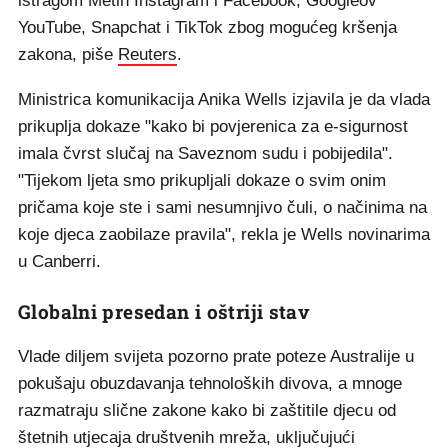
istragom Metin Instagram i Facebook, Googleov
YouTube, Snapchat i TikTok zbog mogućeg kršenja
zakona, piše
Reuters
.
Ministrica komunikacija Anika Wells izjavila je da vlada
prikuplja dokaze "kako bi povjerenica za e-sigurnost
imala čvrst slučaj na Saveznom sudu i pobijedila".
"Tijekom ljeta smo prikupljali dokaze o svim onim
pričama koje ste i sami nesumnjivo čuli, o načinima na
koje djeca zaobilaze pravila", rekla je Wells novinarima
u Canberri.
Globalni presedan i oštriji stav
Vlade diljem svijeta pozorno prate poteze Australije u
pokušaju obuzdavanja tehnoloških divova, a mnoge
razmatraju slične zakone kako bi zaštitile djecu od
štetnih utjecaja društvenih mreža, uključujući