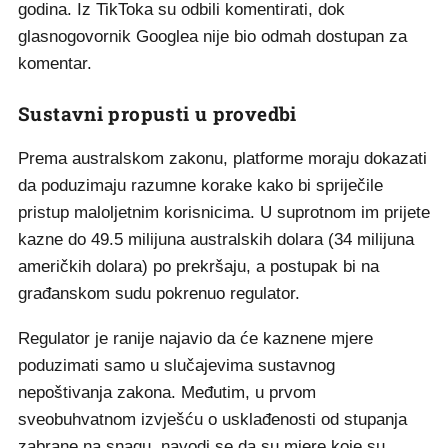
godina. Iz TikToka su odbili komentirati, dok
glasnogovornik Googlea nije bio odmah dostupan za
komentar.
Sustavni propusti u provedbi
Prema australskom zakonu, platforme moraju dokazati
da poduzimaju razumne korake kako bi spriječile
pristup maloljetnim korisnicima. U suprotnom im prijete
kazne do 49.5 milijuna australskih dolara (34 milijuna
američkih dolara) po prekršaju, a postupak bi na
građanskom sudu pokrenuo regulator.
Regulator je ranije najavio da će kaznene mjere
poduzimati samo u slučajevima sustavnog
nepoštivanja zakona. Međutim, u prvom
sveobuhvatnom izvješću o usklađenosti od stupanja
zabrane na snagu, navodi se da su mjere koje su