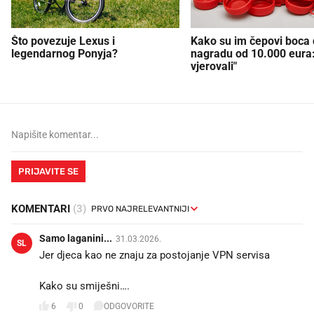
Što povezuje Lexus i
Kako su im čepovi boca d
legendarnog Ponyja?
nagradu od 10.000 eura
vjerovali"
PRIJAVITE SE
KOMENTARI
(3)
Samo laganini...
31.03.2026.
SL
Jer djeca kao ne znaju za postojanje VPN servisa 🤣🤣
🤣🤣🤣🤣🤣🤣🤣🤣🤣🤣🤣🤣🤣🤣🤣🤣
Kako su smiješni….
6
0
ODGOVORITE