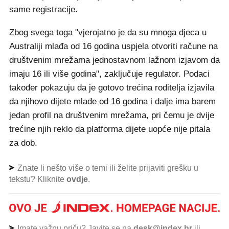
same registracije.
Zbog svega toga "vjerojatno je da su mnoga djeca u
Australiji mlađa od 16 godina uspjela otvoriti račune na
društvenim mrežama jednostavnom lažnom izjavom da
imaju 16 ili više godina", zaključuje regulator. Podaci
također pokazuju da je gotovo trećina roditelja izjavila
da njihovo dijete mlađe od 16 godina i dalje ima barem
jedan profil na društvenim mrežama, pri čemu je dvije
trećine njih reklo da platforma dijete uopće nije pitala
za dob.
Znate li nešto više o temi ili želite prijaviti grešku u
tekstu? Kliknite
ovdje
.
Imate važnu priču? Javite se na
desk@index.hr
ili