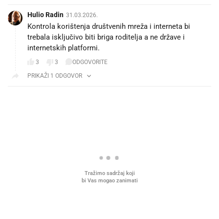
Hulio Radin
31.03.2026.
Kontrola korištenja društvenih mreža i interneta bi
trebala isključivo biti briga roditelja a ne države i
internetskih platformi.
3
3
ODGOVORITE
PRIKAŽI 1 ODGOVOR
PROČITAJTE JOŠ
Što povezuje Lexus i
Kako su im čepovi boca d
legendarnog Ponyja?
nagradu od 10.000 eura