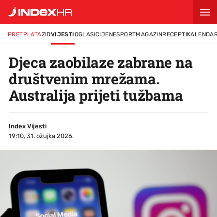
PRETPLATA
ZID
VIJESTI
OGLASI
CIJENE
SPORT
MAGAZIN
RECEPTI
KALENDA
Djeca zaobilaze zabrane na
društvenim mrežama.
Australija prijeti tužbama
Index Vijesti
19:10, 31. ožujka 2026.