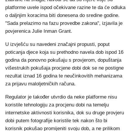
platforme uvele ispod očekivane razine te da će odluka
o daljnjim koracima biti donesena do sredine godine.
"Sada prelazimo na fazu provedbe zakona", izjavila je
povjerenica Julie Inman Grant.
U izvješću su navedeni značajni propusti, poput
poticanja djece koja su prethodno navela dob ispod 16
godina da ponovno pokušaju s provjerom, dopuštanja
višestrukih pokušaja procjene dobi dok se ne postigne
rezultat iznad 16 godina te neučinkovitih mehanizama
za prijavu maloljetničkih računa.
Regulator je također utvrdio da neke platforme nisu
koristile tehnologiju za procjenu dobi na temelju
internetske aktivnosti korisnika, dok su druge provjeru
dobi putem fotografije koristile tek nakon što bi
korisnik pokušao promijeniti svoju dob, a ne prilikom