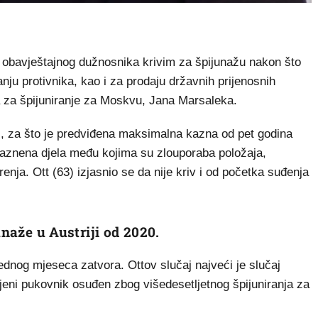
obavještajnog dužnosnika krivim za špijunažu nakon što
nju protivnika, kao i za prodaju državnih prijenosnih
a za špijuniranje za Moskvu, Jana Marsaleka.
ji, za što je predviđena maksimalna kazna od pet godina
 kaznena djela među kojima su zlouporaba položaja,
enja. Ott (63) izjasnio se da nije kriv i od početka suđenja
unaže u Austriji od 2020.
jednog mjeseca zatvora. Ottov slučaj najveći je slučaj
ljeni pukovnik osuđen zbog višedesetljetnog špijuniranja za