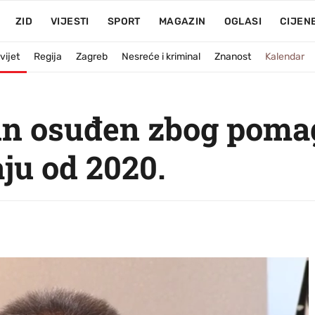
ZID
VIJESTI
SPORT
MAGAZIN
OGLASI
CIJEN
vijet
Regija
Zagreb
Nesreće i kriminal
Znanost
Kalendar
jun osuđen zbog pomag
ju od 2020.