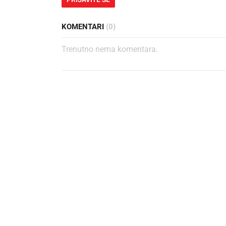
KOMENTARI
(0)
Trenutno nema komentara.