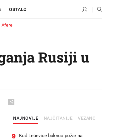
E
OSTALO
Afere
anja Rusiji u
NAJNOVIJE
NAJČITANIJE
VEZANO
9
Kod Lećevice buknuo požar na