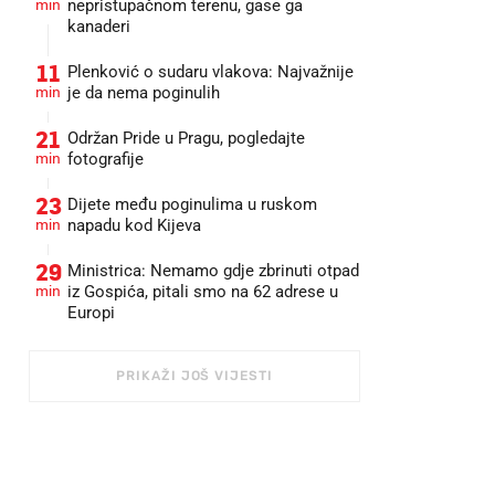
min
nepristupačnom terenu, gase ga
kanaderi
11
Plenković o sudaru vlakova: Najvažnije
min
je da nema poginulih
21
Održan Pride u Pragu, pogledajte
min
fotografije
23
Dijete među poginulima u ruskom
min
napadu kod Kijeva
29
Ministrica: Nemamo gdje zbrinuti otpad
min
iz Gospića, pitali smo na 62 adrese u
Europi
PRIKAŽI JOŠ VIJESTI