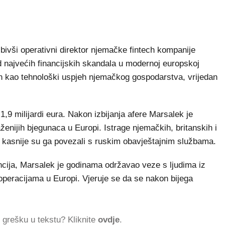
 bivši operativni direktor njemačke fintech kompanije
d najvećih financijskih skandala u modernoj europskoj
an kao tehnološki uspjeh njemačkog gospodarstva, vrijedan
1,9 milijardi eura. Nakon izbijanja afere Marsalek je
ženijih bjegunaca u Europi. Istrage njemačkih, britanskih i
taji kasnije su ga povezali s ruskim obavještajnim službama.
ija, Marsalek je godinama održavao veze s ljudima iz
eracijama u Europi. Vjeruje se da se nakon bijega
ti grešku u tekstu? Kliknite
ovdje
.