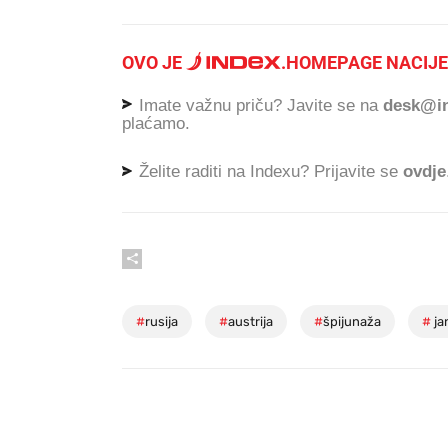
OVO JE
.
HOMEPAGE NACIJE
Imate važnu priču? Javite se na
desk@in
plaćamo.
Želite raditi na Indexu? Prijavite se
ovdje
#
rusija
#
austrija
#
špijunaža
#
ja