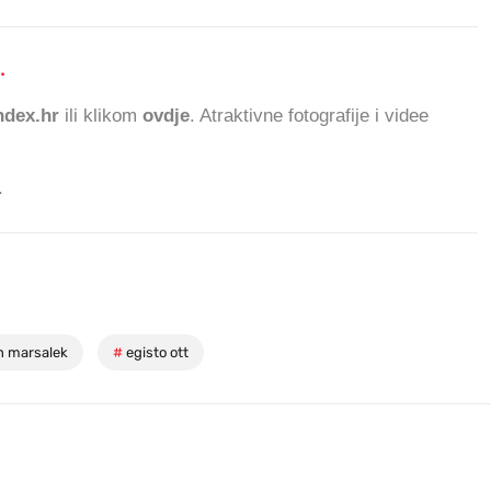
.
773.289 ČITAT
dex.hr
ili klikom
ovdje
. Atraktivne fotografije i videe
.
n marsalek
#
egisto ott