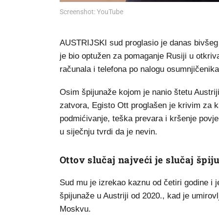
Screenshot: YouTube
AUSTRIJSKI sud proglasio je danas bivšeg 
je bio optužen za pomaganje Rusiji u otkriva
računala i telefona po nalogu osumnjičenik
Osim špijunaže kojom je nanio štetu Austri
zatvora, Egisto Ott proglašen je krivim za
podmićivanje, teška prevara i kršenje povjer
u siječnju tvrdi da je nevin.
Ottov slučaj najveći je slučaj špij
Sud mu je izrekao kaznu od četiri godine i 
špijunaže u Austriji od 2020., kad je umirov
Moskvu.