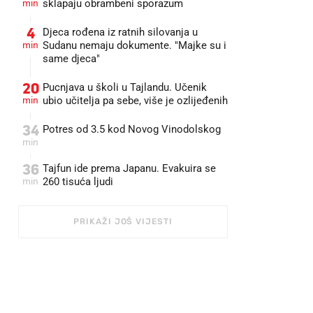
min
sklapaju obrambeni sporazum
4
Djeca rođena iz ratnih silovanja u
min
Sudanu nemaju dokumente. "Majke su i
same djeca"
20
Pucnjava u školi u Tajlandu. Učenik
min
ubio učitelja pa sebe, više je ozlijeđenih
34
Potres od 3.5 kod Novog Vinodolskog
min
36
Tajfun ide prema Japanu. Evakuira se
min
260 tisuća ljudi
PRIKAŽI JOŠ VIJESTI