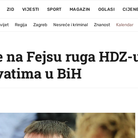
ZID
VIJESTI
SPORT
MAGAZIN
OGLASI
CIJEN
vijet
Regija
Zagreb
Nesreće i kriminal
Znanost
Kalendar
 na Fejsu ruga HDZ-u
rvatima u BiH