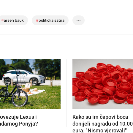
#
arsen bauk
#
politička satira
povezuje Lexus i
Kako su im čepovi boca
ndarnog Ponyja?
donijeli nagradu od 10.0
eura: "Nismo vjerovali"