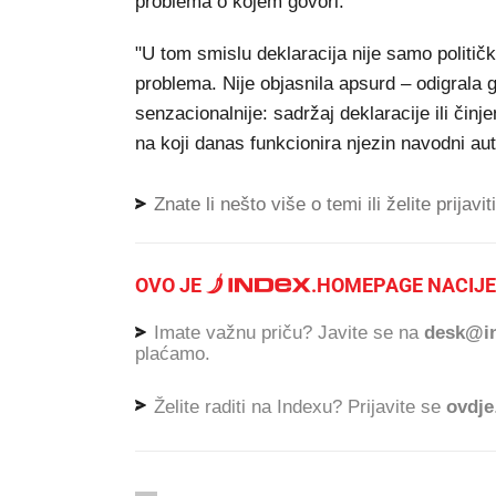
problema o kojem govori.
"U tom smislu deklaracija nije samo politič
problema. Nije objasnila apsurd – odigrala ga
senzacionalnije: sadržaj deklaracije ili činj
na koji danas funkcionira njezin navodni aut
Znate li nešto više o temi ili želite prijavi
OVO JE
.
HOMEPAGE NACIJE
Imate važnu priču? Javite se na
desk@in
plaćamo.
Želite raditi na Indexu? Prijavite se
ovdje