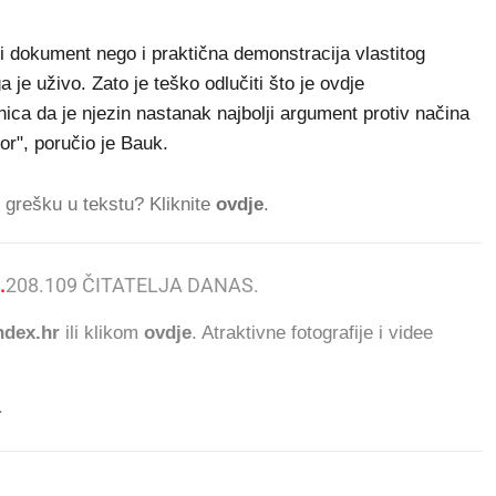
ki dokument nego i praktična demonstracija vlastitog
 je uživo. Zato je teško odlučiti što je ovdje
enica da je njezin nastanak najbolji argument protiv načina
or", poručio je Bauk.
ti grešku u tekstu? Kliknite
ovdje
.
.
208.109
ČITATELJA DANAS.
dex.hr
ili klikom
ovdje
. Atraktivne fotografije i videe
.