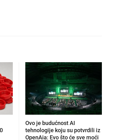
Ovo je budućnost AI
Koliko je
00
tehnologije koju su potvrdili iz
ljeto? Pro
OpenAia: Evo što će sve moći
pitanja