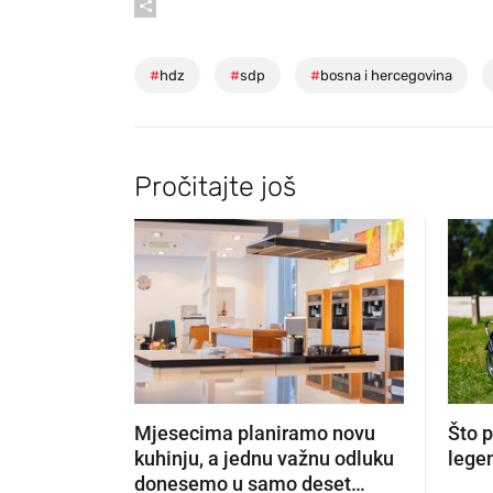
#
hdz
#
sdp
#
bosna i hercegovina
Pročitajte još
Mjesecima planiramo novu
Što 
kuhinju, a jednu važnu odluku
lege
donesemo u samo deset