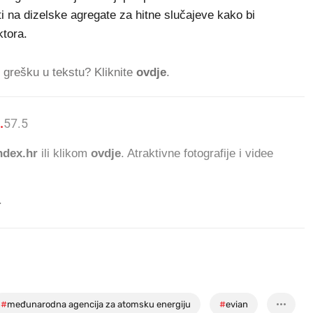
ti na dizelske agregate za hitne slučajeve kako bi
ktora.
ti grešku u tekstu? Kliknite
ovdje
.
.
57.530
ČITATELJA DANAS.
dex.hr
ili klikom
ovdje
. Atraktivne fotografije i videe
.
#
međunarodna agencija za atomsku energiju
#
evian