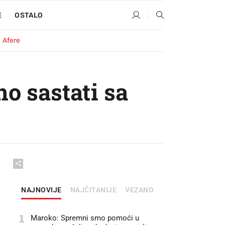
E
OSTALO
Afere
no sastati sa
NAJNOVIJE
NAJČITANIJE
VEZANO
1
Maroko: Spremni smo pomoći u