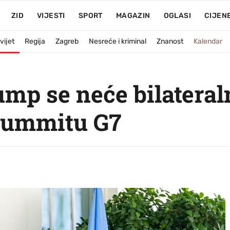
ZID
VIJESTI
SPORT
MAGAZIN
OGLASI
CIJEN
vijet
Regija
Zagreb
Nesreće i kriminal
Znanost
Kalendar
ump se neće bilateral
summitu G7