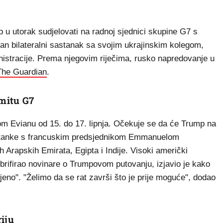
u utorak sudjelovati na radnoj sjednici skupine G7 s
n bilateralni sastanak sa svojim ukrajinskim kolegom,
nistracije. Prema njegovim riječima, rusko napredovanje u
The Guardian
.
mitu G7
 Evianu od 15. do 17. lipnja. Očekuje se da će Trump na
astanke s francuskim predsjednikom Emmanuelom
 Arapskih Emirata, Egipta i Indije. Visoki američki
brifirao novinare o Trumpovom putovanju, izjavio je kako
eno". "Želimo da se rat završi što je prije moguće", dodao
iju