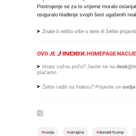
Postrojenje se za to vrijeme moralo oslanja
osiguralo hlađenje svojih šest ugašenih rea
Znate li nešto više o temi ili želite prijavi
OVO JE
.
HOMEPAGE NACIJE
Imate važnu priču? Javite se na
desk@in
plaćamo.
Želite raditi na Indexu? Prijavite se
ovdje
#
rusija
#
ukrajina
#
donald trump