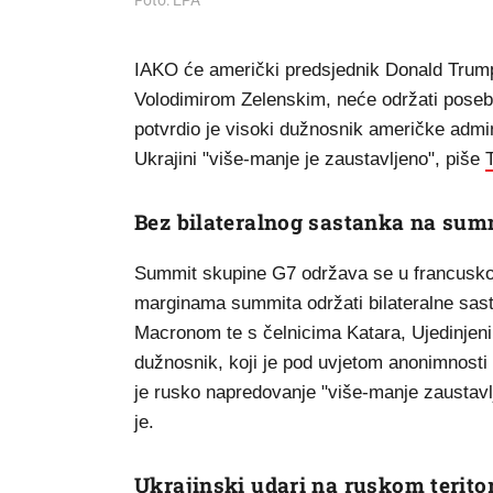
Foto: EPA
IAKO će američki predsjednik Donald Trump 
Volodimirom Zelenskim, neće održati poseba
potvrdio je visoki dužnosnik američke admi
Ukrajini "više-manje je zaustavljeno", piše
Bez bilateralnog sastanka na sum
Summit skupine G7 održava se u francuskom
marginama summita održati bilateralne s
Macronom te s čelnicima Katara, Ujedinjenih
dužnosnik, koji je pod uvjetom anonimnosti 
je rusko napredovanje "više-manje zaustavlj
je.
Ukrajinski udari na ruskom teritor