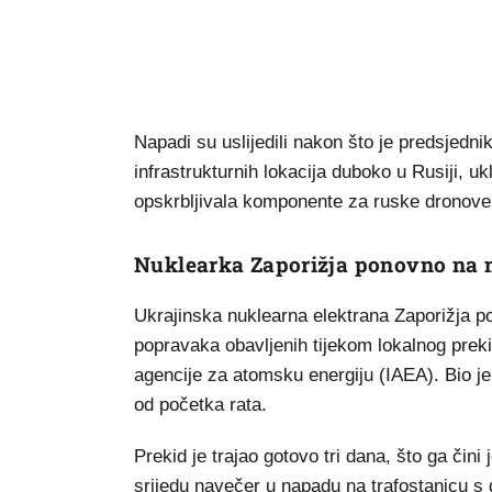
Napadi su uslijedili nakon što je predsjedni
infrastrukturnih lokacija duboko u Rusiji, uk
opskrbljivala komponente za ruske dronove i
Nuklearka Zaporižja ponovno na 
Ukrajinska nuklearna elektrana Zaporižja p
popravaka obavljenih tijekom lokalnog pre
agencije za atomsku energiju (IAEA). Bio je
od početka rata.
Prekid je trajao gotovo tri dana, što ga čini 
srijedu navečer u napadu na trafostanicu s 