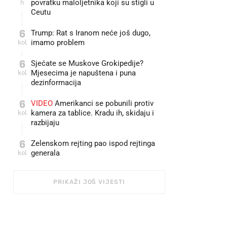
h
povratku maloljetnika koji su stigli u
Ceutu
6
Trump: Rat s Iranom neće još dugo,
kol
imamo problem
6
Sjećate se Muskove Grokipedije?
kol
Mjesecima je napuštena i puna
dezinformacija
6
VIDEO
Amerikanci se pobunili protiv
kol
kamera za tablice. Kradu ih, skidaju i
razbijaju
6
Zelenskom rejting pao ispod rejtinga
kol
generala
PRIKAŽI JOŠ VIJESTI