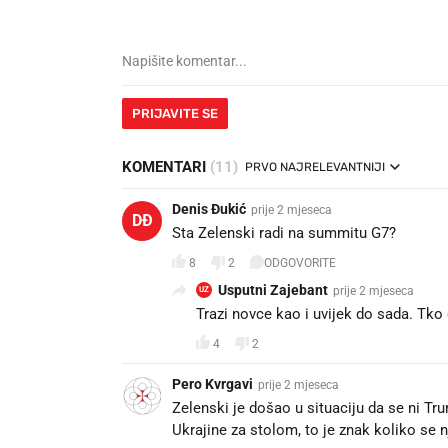
PRIJAVITE SE
KOMENTARI
(11)
PRVO NAJRELEVANTNIJI
Denis Đukić
prije 2 mjeseca
DĐ
Sta Zelenski radi na summitu G7?
8
2
ODGOVORITE
Usputni Zajebant
prije 2 mjeseca
UZ
Trazi novce kao i uvijek do sada. Tko
4
2
Pero Kvrgavi
prije 2 mjeseca
Zelenski je došao u situaciju da se ni Tr
Ukrajine za stolom, to je znak koliko se 