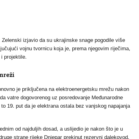
k Zelenski izjavio da su ukrajinske snage pogodile više
ljučujući vojnu tvornicu koja je, prema njegovim riječima,
 projektile.
mreži
onovno je priključena na elektroenergetsku mrežu nakon
kida vatre dogovorenog uz posredovanje Međunarodne
 to 19. put da je elektrana ostala bez vanjskog napajanja
jednim od najduljih dosad, a uslijedio je nakon što je u
druge strane rijeke Dnjepar prekinut rezervni dalekovod.