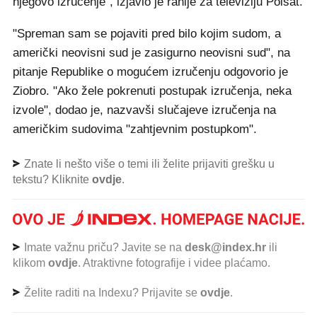
njegovo izručenje", izjavio je ranije za televiziju Polsat.
"Spreman sam se pojaviti pred bilo kojim sudom, a
američki neovisni sud je zasigurno neovisni sud", na
pitanje Republike o mogućem izručenju odgovorio je
Ziobro. "Ako žele pokrenuti postupak izručenja, neka
izvole", dodao je, nazvavši slučajeve izručenja na
američkim sudovima "zahtjevnim postupkom".
Znate li nešto više o temi ili želite prijaviti grešku u
tekstu? Kliknite
ovdje
.
Imate važnu priču? Javite se na
desk@index.hr
ili
klikom
ovdje
. Atraktivne fotografije i videe plaćamo.
Želite raditi na Indexu? Prijavite se
ovdje
.