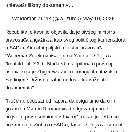
unieważniliśmy dokumenty…
— Waldemar Żurek (@w_zurek)
May 10, 2026
Republika je kasnije objavila da je bivšeg ministra
pravosuđa angažirala kao svog političkog komentatora
u SAD-u. Aktualni poljski ministar pravosuđa
Waldemar Zurek napisao je na X-u da će Poljska
"kontaktirati SAD i Mađarsku s upitima o pravnoj
osnovi koja je Zbigniewu Ziobri omogućila ulazak u
Sjedinjene Države unatoč nedostatku važećih
dokumenata".
"Nećemo odustati od napora da osiguramo da on i
gospodin Marcin Romanowski odgovaraju pred
poljskim pravosudnim sustavom", rekao je. "Ako se
potvrdi da je Ziobro u SAD-u, tada će Poljska zatražiti