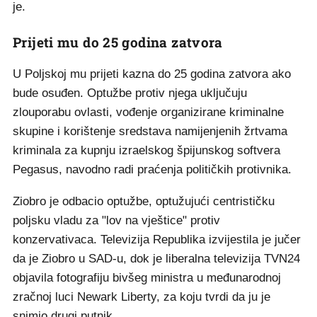
je.
Prijeti mu do 25 godina zatvora
U Poljskoj mu prijeti kazna do 25 godina zatvora ako
bude osuđen. Optužbe protiv njega uključuju
zlouporabu ovlasti, vođenje organizirane kriminalne
skupine i korištenje sredstava namijenjenih žrtvama
kriminala za kupnju izraelskog špijunskog softvera
Pegasus, navodno radi praćenja političkih protivnika.
Ziobro je odbacio optužbe, optužujući centrističku
poljsku vladu za "lov na vještice" protiv
konzervativaca. Televizija Republika izvijestila je jučer
da je Ziobro u SAD-u, dok je liberalna televizija TVN24
objavila fotografiju bivšeg ministra u međunarodnoj
zračnoj luci Newark Liberty, za koju tvrdi da ju je
snimio drugi putnik.