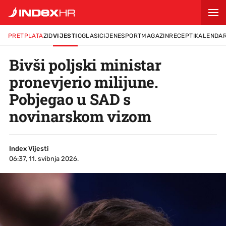
PRETPLATA
ZID
VIJESTI
OGLASI
CIJENE
SPORT
MAGAZIN
RECEPTI
KALENDA
Bivši poljski ministar
pronevjerio milijune.
Pobjegao u SAD s
novinarskom vizom
Index Vijesti
06:37, 11. svibnja 2026.