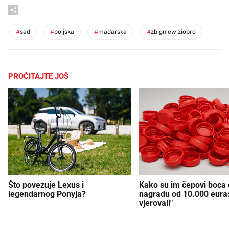
#
sad
#
poljska
#
mađarska
#
zbigniew ziobro
PROČITAJTE JOŠ
Što povezuje Lexus i
Kako su im čepovi boca d
legendarnog Ponyja?
nagradu od 10.000 eura
vjerovali"