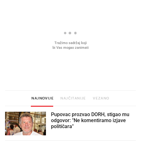
Što povezuje Lexus i
Kako su im čepovi boca d
legendarnog Ponyja?
nagradu od 10.000 eura
vjerovali"
NAJNOVIJE
NAJČITANIJE
VEZANO
Pupovac prozvao DORH, stigao mu
odgovor: "Ne komentiramo izjave
političara"