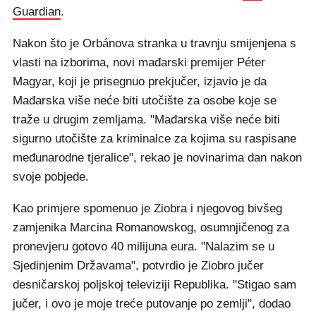
Guardian
.
Nakon što je Orbánova stranka u travnju smijenjena s
vlasti na izborima, novi mađarski premijer Péter
Magyar, koji je prisegnuo prekjučer, izjavio je da
Mađarska više neće biti utočište za osobe koje se
traže u drugim zemljama. "Mađarska više neće biti
sigurno utočište za kriminalce za kojima su raspisane
međunarodne tjeralice", rekao je novinarima dan nakon
svoje pobjede.
Kao primjere spomenuo je Ziobra i njegovog bivšeg
zamjenika Marcina Romanowskog, osumnjičenog za
pronevjeru gotovo 40 milijuna eura. "Nalazim se u
Sjedinjenim Državama", potvrdio je Ziobro jučer
desničarskoj poljskoj televiziji Republika. "Stigao sam
jučer, i ovo je moje treće putovanje po zemlji", dodao