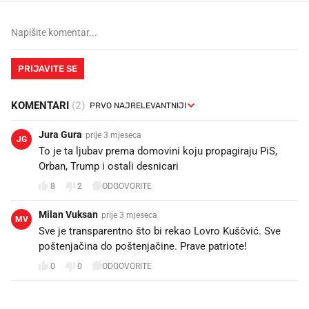
PRIJAVITE SE
KOMENTARI
(2)
Jura Gura
prije 3 mjeseca
JG
To je ta ljubav prema domovini koju propagiraju PiS,
Orban, Trump i ostali desnicari
8
2
ODGOVORITE
Milan Vuksan
prije 3 mjeseca
MV
Sve je transparentno što bi rekao Lovro Kuščvić. Sve
poštenjačina do poštenjačine. Prave patriote!
0
0
ODGOVORITE
PROČITAJTE JOŠ