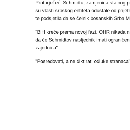
Proturječeći Schmidtu, zamjenica stalnog 
su vlasti srpskog entiteta odustale od prije
te podsjetila da se čelnik bosanskih Srba M
"BiH kreće prema novoj fazi. OHR nikada nij
da će Schmidtov nasljednik imati ograničenu 
zajednica".
"Posredovati, a ne diktirati odluke stranaca"