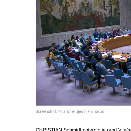
Screenshot: YouTube/Ujedinjeni narodi
CHRISTIAN Schmidt potvrdio je pred Vijeće