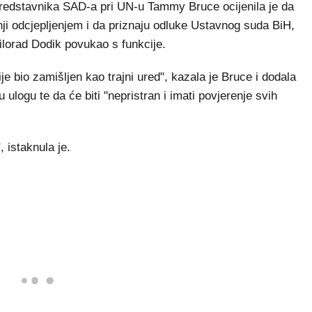
predstavnika SAD-a pri UN-u Tammy Bruce ocijenila je da
tnji odcjepljenjem i da priznaju odluke Ustavnog suda BiH,
ilorad Dodik povukao s funkcije.
e bio zamišljen kao trajni ured", kazala je Bruce i dodala
ulogu te da će biti "nepristran i imati povjerenje svih
, istaknula je.