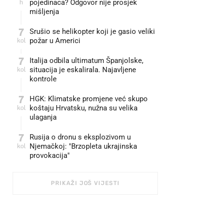
h
pojedinaca? Odgovor nije prosjek
mišljenja
7
Srušio se helikopter koji je gasio veliki
kol
požar u Americi
7
Italija odbila ultimatum Španjolske,
kol
situacija je eskalirala. Najavljene
kontrole
7
HGK: Klimatske promjene već skupo
kol
koštaju Hrvatsku, nužna su velika
ulaganja
7
Rusija o dronu s eksplozivom u
kol
Njemačkoj: "Brzopleta ukrajinska
provokacija"
PRIKAŽI JOŠ VIJESTI