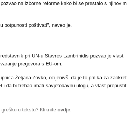
 pozvao na izborne reforme kako bi se prestalo s njihovim
u potpunosti poštivati", naveo je.
 predstavnik pri UN-u Stavros Lambrinidis pozvao je vlasti
otvaranje pregovora s EU-om.
pnica Željana Zovko, ocijenivši da je to prilika za zaokret.
i da bi trebao imati savjetodavnu ulogu, a vlast prepustiti
ti grešku u tekstu? Kliknite
ovdje
.
.
123.558 ČITATELJA DAN