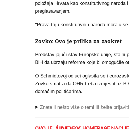
položaja Hrvata kao konstitutivnog naroda i
preglasavanjem.
"Prava triju konstitutivnih naroda moraju se 
Zovko: Ovo je prilika za zaokret
Predstavljajući stav Europske unije, stalni
BiH da ubrzaju reforme koje bi omogućile 
O Schmidtovoj odluci oglasila se i eurozastu
Zovko smatra da OHR treba izmjestiti iz BiH 
domaćim političarima.
Znate li nešto više o temi ili želite prijavi
OVO JE
.
HOMEPAGE NACIJE