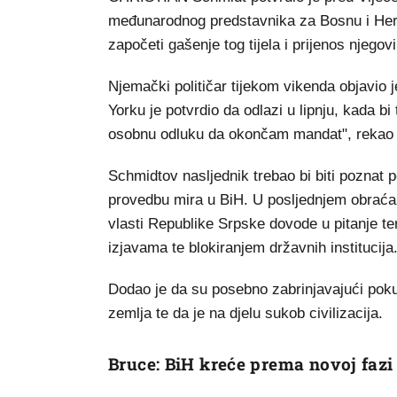
međunarodnog predstavnika za Bosnu i Herc
započeti gašenje tog tijela i prijenos njegov
Njemački političar tijekom vikenda objavio
Yorku je potvrdio da odlazi u lipnju, kada b
osobnu odluku da okončam mandat", rekao 
Schmidtov nasljednik trebao bi biti poznat 
provedbu mira u BiH. U posljednjem obraćan
vlasti Republike Srpske dovode u pitanje teri
izjavama te blokiranjem državnih institucija
Dodao je da su posebno zabrinjavajući pokuš
zemlja te da je na djelu sukob civilizacija.
Bruce: BiH kreće prema novoj fazi