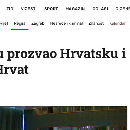
ZID
VIJESTI
SPORT
MAGAZIN
OGLASI
CIJEN
vijet
Regija
Zagreb
Nesreće i kriminal
Znanost
Kalendar
 prozvao Hrvatsku i 
Hrvat