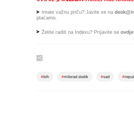
Imate važnu priču? Javite se na
desk@in
plaćamo.
Želite raditi na Indexu? Prijavite se
ovdje
#
bih
#
milorad dodik
#
sad
#
repu