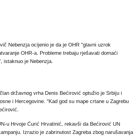
evič Nebenzja ocijenio je da je OHR "glavni uzrok
zatvaranje OHR-a. Probleme trebaju rješavati domaći
", istaknuo je Nebenzja.
član državnog vrha Denis Bećirović optužio je Srbiju i
 Bosne i Hercegovine. "Kad god su mape crtane u Zagrebu
ećirović.
N-u Hrvoje Ćurić Hrvatinić, rekavši da Bećirović UN
 kampanju. Izrazio je zabrinutost Zagreba zbog narušavanja