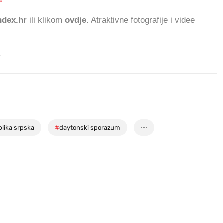
dex.hr
ili klikom
ovdje
. Atraktivne fotografije i videe
.
blika srpska
#
daytonski sporazum