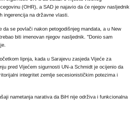
egovinu (OHR), a SAD je najavio da će njegov nasljednik
ih ingerencija na državne vlasti.
 je da se povlači nakon petogodišnjeg mandata, a u New
i trebao biti imenovan njegov nasljednik. "Donio sam
je.
početkom lipnja, kada u Sarajevu zasjeda Vijeće za
ju pred Vijećem sigurnosti UN-a Schmidt je ocijenio da
torijalni integritet zemlje secesionističkim potezima i
.
aji nametanja narativa da BiH nije održiva i funkcionalna