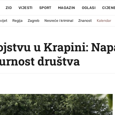
ZID
VIJESTI
SPORT
MAGAZIN
OGLASI
CIJEN
vijet
Regija
Zagreb
Nesreće i kriminal
Znanost
Kalendar
ojstvu u Krapini: Nap
gurnost društva