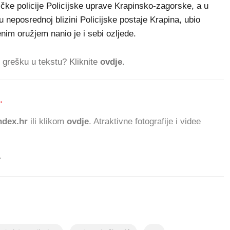
stičke policije Policijske uprave Krapinsko-zagorske, a u
 u neposrednoj blizini Policijske postaje Krapina, ubio
nim oružjem nanio je i sebi ozljede.
ti grešku u tekstu? Kliknite
ovdje
.
.
71
dex.hr
ili klikom
ovdje
. Atraktivne fotografije i videe
.