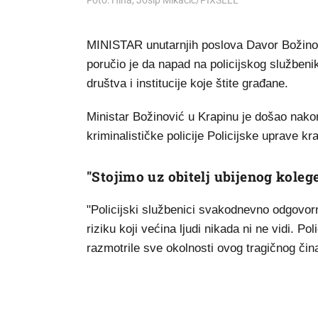
Foto: Hina, Josip Mikacic/PIXSELL
MINISTAR unutarnjih poslova Davor Božinov
poručio je da napad na policijskog služben
društva i institucije koje štite građane.
Ministar Božinović u Krapinu je došao nakon
kriminalističke policije Policijske uprave k
"Stojimo uz obitelj ubijenog koleg
"Policijski službenici svakodnevno odgovorn
riziku koji većina ljudi nikada ni ne vidi. P
razmotrile sve okolnosti ovog tragičnog čina