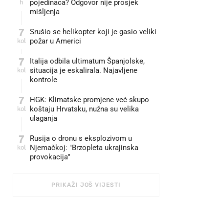
h
pojedinaca? Odgovor nije prosjek
mišljenja
7
Srušio se helikopter koji je gasio veliki
kol
požar u Americi
7
Italija odbila ultimatum Španjolske,
kol
situacija je eskalirala. Najavljene
kontrole
7
HGK: Klimatske promjene već skupo
kol
koštaju Hrvatsku, nužna su velika
ulaganja
7
Rusija o dronu s eksplozivom u
kol
Njemačkoj: "Brzopleta ukrajinska
provokacija"
PRIKAŽI JOŠ VIJESTI