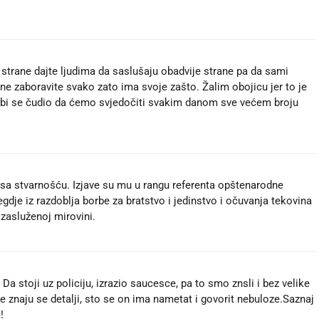
 strane dajte ljudima da saslušaju obadvije strane pa da sami
da ne zaboravite svako zato ima svoje zašto. Žalim obojicu jer to je
, nebi se čudio da ćemo svjedočiti svakim danom sve većem broju
 sa stvarnošću. Izjave su mu u rangu referenta opštenarodne
dje iz razdoblja borbe za bratstvo i jedinstvo i očuvanja tekovina
zasluženoj mirovini.
Da stoji uz policiju, izrazio saucesce, pa to smo znsli i bez velike
ne znaju se detalji, sto se on ima nametat i govorit nebuloze.Saznaj
!