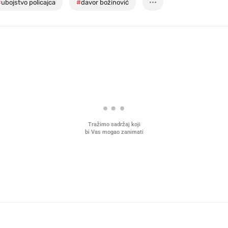
#
ubojstvo policajca
#
davor božinović
Tražimo sadržaj koji
bi Vas mogao zanimati