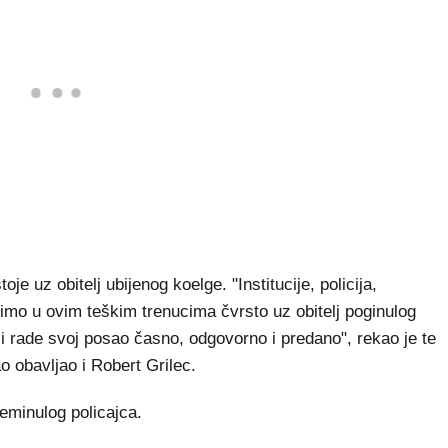
je uz obitelj ubijenog koelge. "Institucije, policija,
ojimo u ovim teškim trenucima čvrsto uz obitelj poginulog
oji rade svoj posao časno, odgovorno i predano", rekao je te
o obavljao i Robert Grilec.
reminulog policajca.