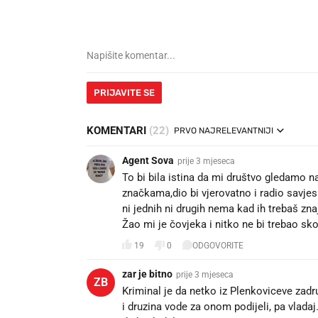
PRIJAVITE SE
KOMENTARI
(22)
PRVO NAJRELEVANTNIJI
Agent Sova
prije 3 mjeseca
To bi bila istina da mi društvo gledamo na
značkama,dio bi vjerovatno i radio savjes
ni jednih ni drugih nema kad ih trebaš z
Žao mi je čovjeka i nitko ne bi trebao sk
19
0
ODGOVORITE
zar je bitno
prije 3 mjeseca
ZB
Kriminal je da netko iz Plenkoviceve zad
i druzina vode za onom podijeli, pa vladaj.