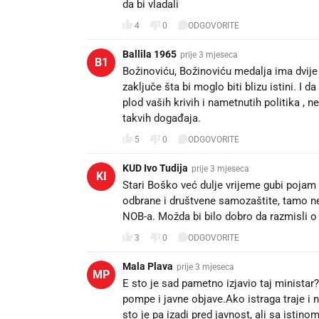
da bi vladali
4
0
ODGOVORITE
Ballila 1965
prije 3 mjeseca
B1
Božinoviću, Božinoviću medalja ima dvije
zaključe šta bi moglo biti blizu istini. I 
plod vaših krivih i nametnutih politika 
takvih događaja.
5
0
ODGOVORITE
KUD Ivo Tudija
prije 3 mjeseca
KI
Stari Boško već dulje vrijeme gubi pojam
odbrane i društvene samozaštite, tamo neg
NOB-a. Možda bi bilo dobro da razmisli o 
3
0
ODGOVORITE
Mala Plava
prije 3 mjeseca
MP
E sto je sad pametno izjavio taj ministar? 
pompe i javne objave.Ako istraga traje i 
sto je pa izadi pred javnost, ali sa istinom