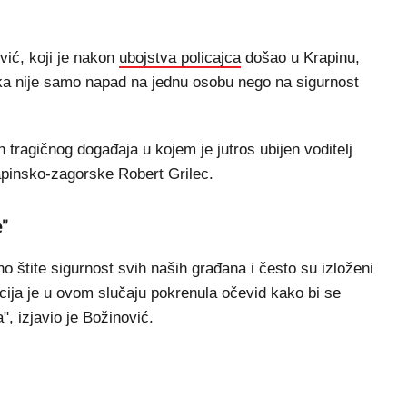
ić, koji je nakon
ubojstva policajca
došao u Krapinu,
ika nije samo napad na jednu osobu nego na sigurnost
 tragičnog događaja u kojem je jutros ubijen voditelj
rapinsko-zagorske Robert Grilec.
e"
o štite sigurnost svih naših građana i često su izloženi
olicija je u ovom slučaju pokrenula očevid kako bi se
", izjavio je Božinović.