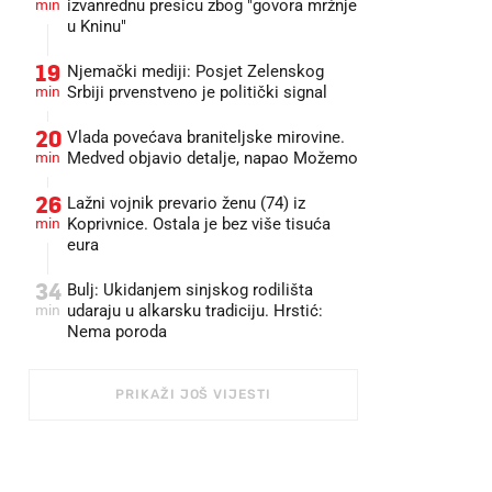
min
izvanrednu presicu zbog "govora mržnje
u Kninu"
19
Njemački mediji: Posjet Zelenskog
min
Srbiji prvenstveno je politički signal
20
Vlada povećava braniteljske mirovine.
min
Medved objavio detalje, napao Možemo
26
Lažni vojnik prevario ženu (74) iz
min
Koprivnice. Ostala je bez više tisuća
eura
34
Bulj: Ukidanjem sinjskog rodilišta
min
udaraju u alkarsku tradiciju. Hrstić:
Nema poroda
PRIKAŽI JOŠ VIJESTI