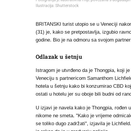
Ilustracija: Shutterstock
BRITANSKI turist utopio se u Veneciji nako
(31) je, kako se pretpostavlja, izgubio rav
godine. Bio je na odmoru sa svojom partne
Odlazak u šetnju
Istragom je utvrđeno da je Thongpia, koji j
Veneciju s partnericom Samanthom Lichfield.
hotela u šetnju kako bi konzumirao CBD koji 
ostati u hotelu jer su oboje bili budni od rano
U izjavi je navela kako je Thongpia, rođen 
nikome ne smeta. "Kako je vrijeme odmicalo
se toliko dugo zadržati", izjavila je Lichfiel