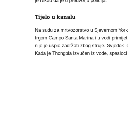
je rekao da je u predvorju policija.
Tijelo u kanalu
Na sudu za mrtvozorstvo u Sjevernom Yorks
trgom Campo Santa Marina i u vodi primijeti
nije je uspio zadržati zbog struje. Svjedok 
Kada je Thongpia izvučen iz vode, spasioci g