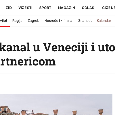
ZID
VIJESTI
SPORT
MAGAZIN
OGLASI
CIJEN
vijet
Regija
Zagreb
Nesreće i kriminal
Znanost
Kalendar
kanal u Veneciji i uto
artnericom