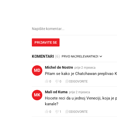
PRIJAVITE SE
KOMENTARI
(6)
PRVO NAJRELEVANTNIJI
Michel de Nostre
prije 2 mjeseca
MD
Pitam se kako je Chatchawan preplivao K
0
0
ODGOVORITE
Mali od Kuma
prije 2 mjeseca
MK
Hocete reci da u jednoj Veneciji, koja je
kanale? 🤔
0
1
ODGOVORITE