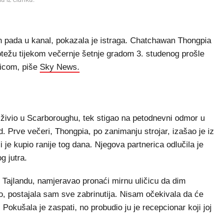
n pada u kanal, pokazala je istraga. Chatchawan Thongpia
notežu tijekom večernje šetnje gradom 3. studenog prošle
ricom, piše
Sky News.
e živio u Scarboroughu, tek stigao na petodnevni odmor u
 Prve večeri, Thongpia, po zanimanju strojar, izašao je iz
je kupio ranije tog dana. Njegova partnerica odlučila je
g jutra.
u Tajlandu, namjeravao pronaći mirnu uličicu da dim
, postajala sam sve zabrinutija. Nisam očekivala da će
d. Pokušala je zaspati, no probudio ju je recepcionar koji joj