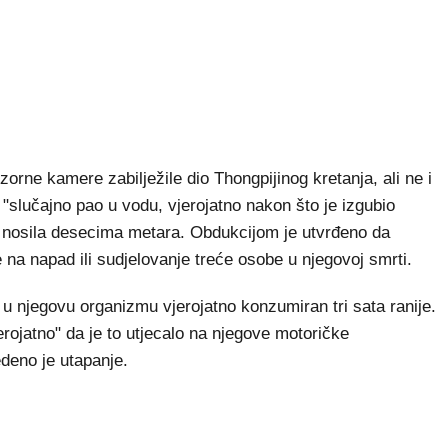
dzorne kamere zabilježile dio Thongpijinog kretanja, ali ne i
 "slučajno pao u vodu, vjerojatno nakon što je izgubio
a nosila desecima metara. Obdukcijom je utvrđeno da
 na napad ili sudjelovanje treće osobe u njegovoj smrti.
u njegovu organizmu vjerojatno konzumiran tri sata ranije.
jerojatno" da je to utjecalo na njegove motoričke
deno je utapanje.