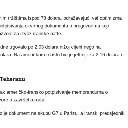
m tržištima ispod 78 dolara, odražavajući val optimizma
tpisivanja okvirnog dokumenta o pregovorima koji
zvole za izvoz iranske nafte.
ne trgovalo po 2,03 dolara nižoj cijeni nego na
ara. Na američkom tržištu bio je jeftiniji za 2,16 dolara i
 Teheranu
tvrtak američko-iransko potpisivanje memoranduma o
vore o završetku rata.
o je dokument na skupu G7 u Parizu, a iranski predsjednik