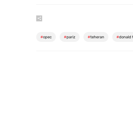
#
opec
#
pariz
#
teheran
#
donald