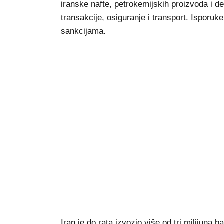
iranske nafte, petrokemijskih proizvoda i d
transakcije, osiguranje i transport. Isporu
sankcijama.
Iran je do rata izvozio više od tri milijuna