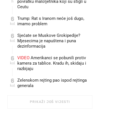
h
povratku maloljetnika koji su stigli u
Ceutu
6
Trump: Rat s Iranom neće još dugo,
kol
imamo problem
6
Sjećate se Muskove Grokipedije?
kol
Mjesecima je napuštena i puna
dezinformacija
6
VIDEO
Amerikanci se pobunili protiv
kol
kamera za tablice. Kradu ih, skidaju i
razbijaju
6
Zelenskom rejting pao ispod rejtinga
kol
generala
PRIKAŽI JOŠ VIJESTI