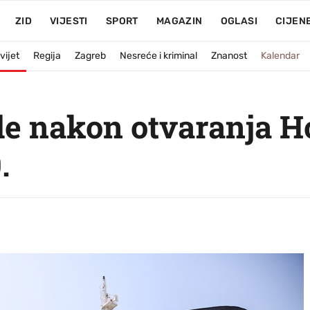
ZID
VIJESTI
SPORT
MAGAZIN
OGLASI
CIJEN
vijet
Regija
Zagreb
Nesreće i kriminal
Znanost
Kalendar
ale nakon otvaranja H
.