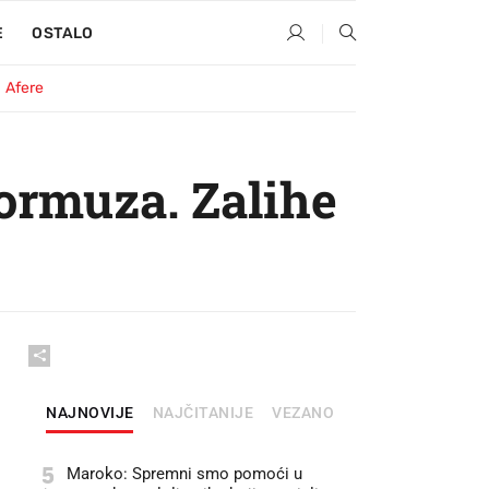
E
OSTALO
Afere
ormuza. Zalihe
NAJNOVIJE
NAJČITANIJE
VEZANO
5
Maroko: Spremni smo pomoći u