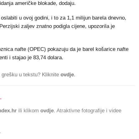
idanja američke blokade, dodaju.
slabiti u ovoj godini, i to za 1,1 milijun barela dnevno,
erzijski zaljev znatno podigla cijene, upozorila je
oznica nafte (OPEC) pokazuju da je barel košarice nafte
centi i stajao je 83,74 dolara.
ti grešku u tekstu? Kliknite
ovdje
.
.
12
dex.hr
ili klikom
ovdje
. Atraktivne fotografije i videe
.