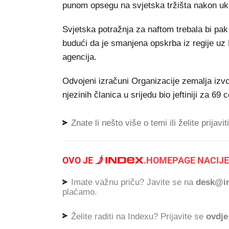
punom opsegu na svjetska tržišta nakon uk
Svjetska potražnja za naftom trebala bi pak o
budući da je smanjena opskrba iz regije uz P
agencija.
Odvojeni izračuni Organizacije zemalja izv
njezinih članica u srijedu bio jeftiniji za 69 
Znate li nešto više o temi ili želite prijavi
OVO JE
.
HOMEPAGE NACIJE
Imate važnu priču? Javite se na
desk@in
plaćamo.
Želite raditi na Indexu? Prijavite se
ovdje