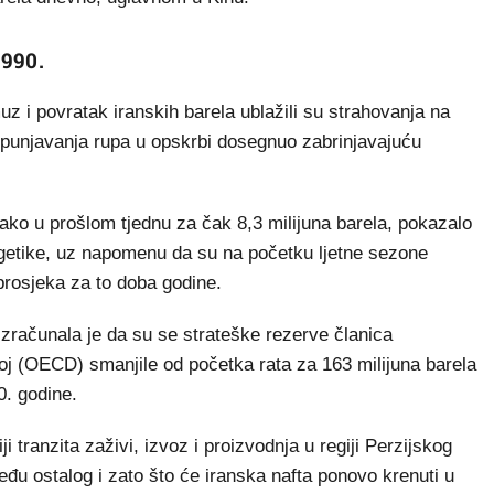
1990.
uz i povratak iranskih barela ublažili su strahovanja na
popunjavanja rupa u opskrbi dosegnuo zabrinjavajuću
ako u prošlom tjednu za čak 8,3 milijuna barela, pokazalo
rgetike, uz napomenu da su na početku ljetne sezone
prosjeka za to doba godine.
zračunala je da su se strateške rezerve članica
j (OECD) smanjile od početka rata za 163 milijuna barela
0. godine.
 tranzita zaživi, izvoz i proizvodnja u regiji Perzijskog
među ostalog i zato što će iranska nafta ponovo krenuti u