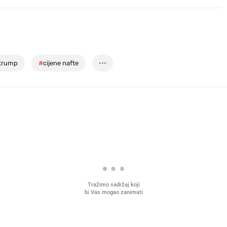
 trump
#
cijene nafte
Tražimo sadržaj koji
bi Vas mogao zanimati