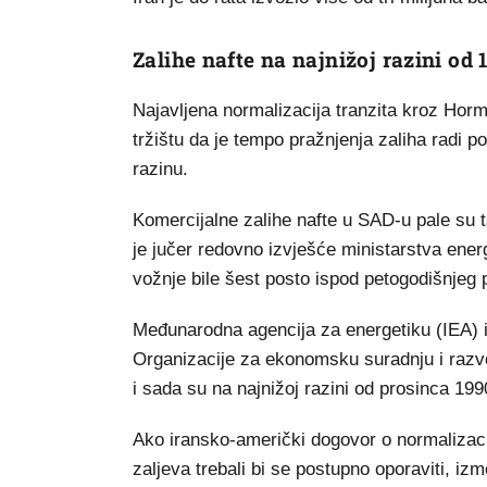
Zalihe nafte na najnižoj razini od 
Najavljena normalizacija tranzita kroz Horm
tržištu da je tempo pražnjenja zaliha radi 
razinu.
Komercijalne zalihe nafte u SAD-u pale su t
je jučer redovno izvješće ministarstva ene
vožnje bile šest posto ispod petogodišnjeg 
Međunarodna agencija za energetiku (IEA) i
Organizacije za ekonomsku suradnju i razvo
i sada su na najnižoj razini od prosinca 199
Ako iransko-američki dogovor o normalizaciji
zaljeva trebali bi se postupno oporaviti, iz