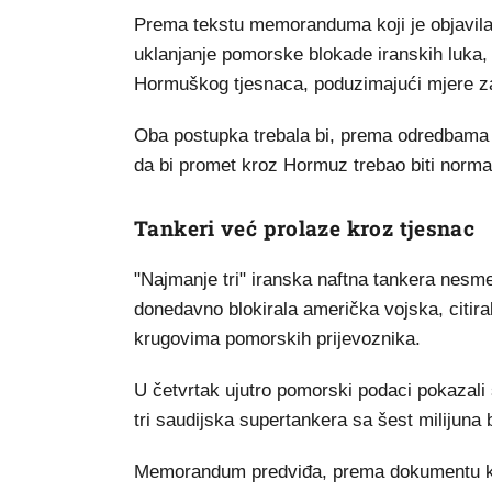
Prema tekstu memoranduma koji je objavila
uklanjanje pomorske blokade iranskih luka,
Hormuškog tjesnaca, poduzimajući mjere za 
Oba postupka trebala bi, prema odredbama 
da bi promet kroz Hormuz trebao biti normal
Tankeri već prolaze kroz tjesnac
"Najmanje tri" iranska naftna tankera nesm
donedavno blokirala američka vojska, citir
krugovima pomorskih prijevoznika.
U četvrtak ujutro pomorski podaci pokazali 
tri saudijska supertankera sa šest milijuna 
Memorandum predviđa, prema dokumentu koji 