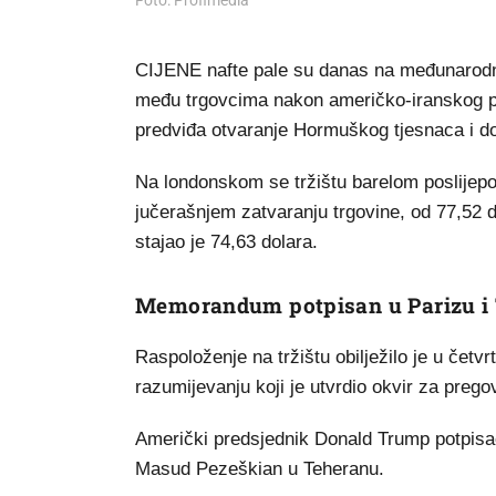
Foto: Profimedia
CIJENE nafte pale su danas na međunarodni
među trgovcima nakon američko-iranskog po
predviđa otvaranje Hormuškog tjesnaca i do
Na londonskom se tržištu barelom poslijepod
jučerašnjem zatvaranju trgovine, od 77,52 dol
stajao je 74,63 dolara.
Memorandum potpisan u Parizu i
Raspoloženje na tržištu obilježilo je u če
razumijevanju koji je utvrdio okvir za prego
Američki predsjednik Donald Trump potpisa
Masud Pezeškian u Teheranu.