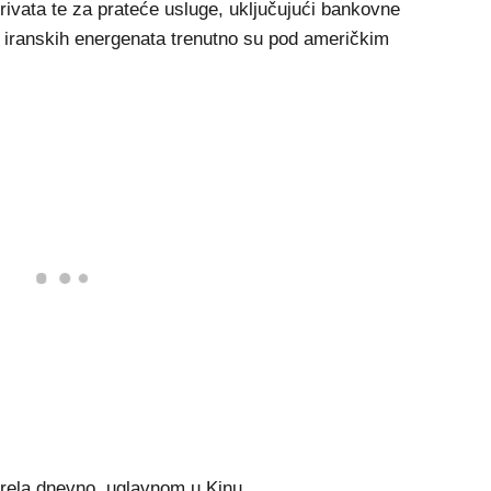
erivata te za prateće usluge, uključujući bankovne
ke iranskih energenata trenutno su pod američkim
 barela dnevno, uglavnom u Kinu.