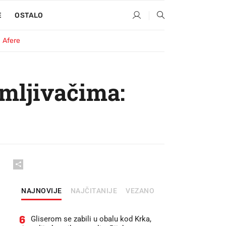
E
OSTALO
Afere
jmljivačima:
NAJNOVIJE
NAJČITANIJE
VEZANO
6
Gliserom se zabili u obalu kod Krka,