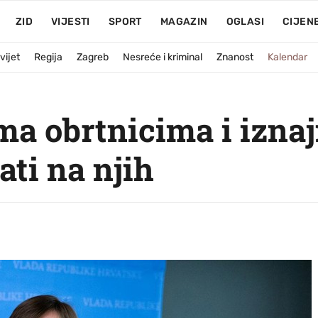
ZID
VIJESTI
SPORT
MAGAZIN
OGLASI
CIJEN
vijet
Regija
Zagreb
Nesreće i kriminal
Znanost
Kalendar
ma obrtnicima i izna
ati na njih