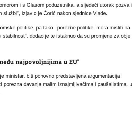
morom i s Glasom poduzetnika, a sljedeći utorak pozvali
 službi", izjavio je Ćorić nakon sjednice Vlade.
mske politike, pa tako i porezne politike, mora misliti na
stabilnost", dodao je te istaknuo da su promjene za obje
 među najpovoljnijima u EU"
 ministar, biti ponovno predstavljena argumentacija i
ti porezna davanja malim iznajmljivačima i paušalistima, u
.