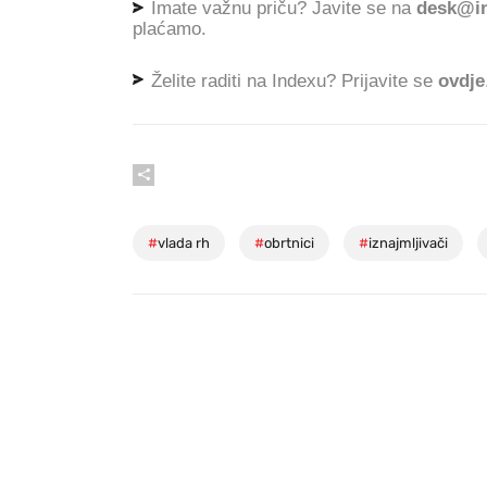
Imate važnu priču? Javite se na
desk@in
plaćamo.
Želite raditi na Indexu? Prijavite se
ovdje
#
vlada rh
#
obrtnici
#
iznajmljivači