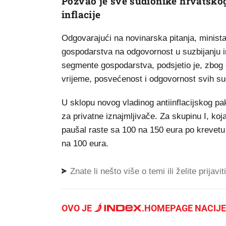
Pozvao je sve sudionike hrvatsko
inflacije
Odgovarajući na novinarska pitanja, minista
gospodarstva na odgovornost u suzbijanju inf
segmente gospodarstva, podsjetio je, zbog 
vrijeme, posvećenost i odgovornost svih su
U sklopu novog vladinog antiinflacijskog p
za privatne iznajmljivače. Za skupinu I, koja
paušal raste sa 100 na 150 eura po krevetu 
na 100 eura.
Znate li nešto više o temi ili želite prijavi
OVO JE
.
HOMEPAGE NACIJE