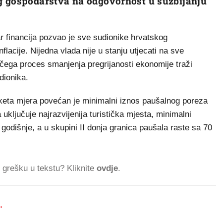
g gospodarstva na odgovornost u suzbijanju
r financija pozvao je sve sudionike hrvatskog
lacije. Nijedna vlada nije u stanju utjecati na sve
čega proces smanjenja pregrijanosti ekonomije traži
dionika.
aketa mjera povećan je minimalni iznos paušalnog poreza
 uključuje najrazvijenija turistička mjesta, minimalni
godišnje, a u skupini II donja granica paušala raste sa 70
ti grešku u tekstu? Kliknite
ovdje
.
.
585.472 ČITATELJA