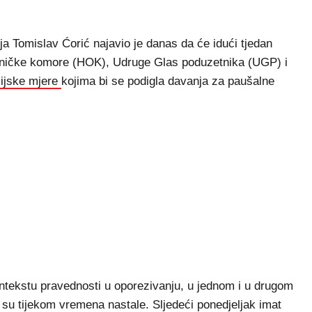
 Tomislav Ćorić najavio je danas da će idući tjedan
tničke komore (HOK), Udruge Glas poduzetnika (UGP) i
cijske mjere
kojima bi se podigla davanja za paušalne
kontekstu pravednosti u oporezivanju, u jednom i u drugom
je su tijekom vremena nastale. Sljedeći ponedjeljak imat