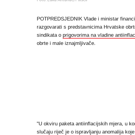
POTPREDSJEDNIK Vlade i ministar financija
razgovarati s predstavnicima Hrvatske obr
sindikata o
prigovorima na vladine antiinfla
obrte i male iznajmljivače.
"U okviru paketa antiinflacijskih mjera, u 
slučaju riječ je o ispravljanju anomalija ko