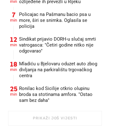
min
ozlijeđene ih prevezli u Rijeku
7
Policajac na Pašmanu bacio psa u
min
more, širi se snimka. Oglasila se
policija
12
Sindikat prijavio DORH-u slučaj smrti
min
vatrogasca: "Četiri godine nitko nije
odgovarao"
18
Mladiću u Bjelovaru oduzet auto zbog
min
divljanja na parkiralištu trgovačkog
centra
25
Ronilac kod Sicilije otkrio olupinu
min
broda sa stotinama amfora. "Ostao
sam bez daha"
PRIKAŽI JOŠ VIJESTI