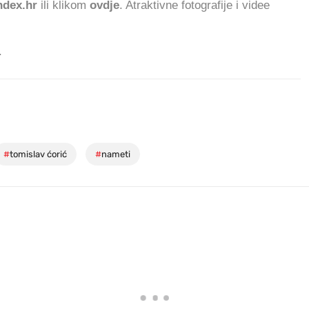
dex.hr
ili klikom
ovdje
. Atraktivne fotografije i videe
.
#
tomislav ćorić
#
nameti