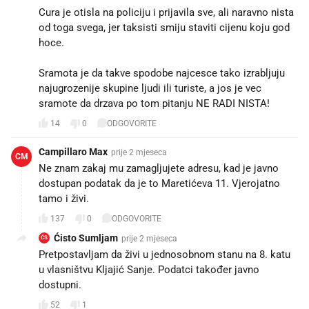
Cura je otisla na policiju i prijavila sve, ali naravno nista
od toga svega, jer taksisti smiju staviti cijenu koju god
hoce.
Sramota je da takve spodobe najcesce tako izrabljuju
najugrozenije skupine ljudi ili turiste, a jos je vec
sramote da drzava po tom pitanju NE RADI NISTA!
14
0
ODGOVORITE
Campillaro Max
prije 2 mjeseca
CM
Ne znam zakaj mu zamagljujete adresu, kad je javno
dostupan podatak da je to Maretićeva 11. Vjerojatno
tamo i živi.
137
0
ODGOVORITE
Ćisto Sumljam
prije 2 mjeseca
ĆS
Pretpostavljam da živi u jednosobnom stanu na 8. katu
u vlasništvu Kljajić Sanje. Podatci također javno
dostupni.
52
1