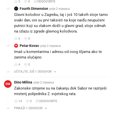
5
0
ODGOVORITE
Fourth Dimension
prije 2 mjeseca
Glavni kolodvor u Zagrebu, taj i još 10 takvih stoje tamo
svaki dan, oni su prvi taksisti na koje naiđu neupućeni
putnici koji su vlakom došli u glavni grad, stoje odmah
na izlazu iz zgrade glavnog kolodvora.
6
0
Petar Kovac
prije 2 mjeseca
PK
Imaš u komentarima i adresu od ovog šljama ako te
zanima slučajno
4
0
UČITAJTE JOŠ 1 ODGOVOR
Dino Milina
prije 2 mjeseca
DM
Zakonske izmjene su na čakanju dok Sabor ne razriješi
misterij pobjednika 2. svjetskog rata.
14
0
ODGOVORITE
PRIKAŽI 1 ODGOVOR