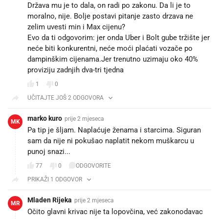
Država mu je to dala, on radi po zakonu. Da li je to
moralno, nije. Bolje postavi pitanje zasto drzava ne
zelim uvesti min i Max cijenu?
Evo da ti odgovorim: jer onda Uber i Bolt gube tržište jer
neće biti konkurentni, neće moći plaćati vozače po
dampinškim cijenama.Jer trenutno uzimaju oko 40%
proviziju zadnjih dva-tri tjedna
1
0
UČITAJTE JOŠ 2 ODGOVORA
marko kuro
prije 2 mjeseca
MK
Pa tip je šljam. Naplaćuje ženama i starcima. Siguran
sam da nije ni pokušao naplatit nekom muškarcu u
punoj snazi...
77
0
ODGOVORITE
PRIKAŽI 1 ODGOVOR
Mladen Rijeka
prije 2 mjeseca
MR
Očito glavni krivac nije ta lopovčina, već zakonodavac