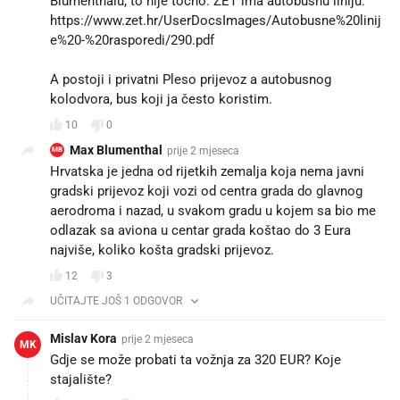
Blumenthalu, to nije točno. ZET ima autobusnu liniju:
https://www.zet.hr/UserDocsImages/Autobusne%20linij
e%20-%20rasporedi/290.pdf
A postoji i privatni Pleso prijevoz a autobusnog
kolodvora, bus koji ja često koristim.
10
0
Max Blumenthal
prije 2 mjeseca
MB
Hrvatska je jedna od rijetkih zemalja koja nema javni
gradski prijevoz koji vozi od centra grada do glavnog
aerodroma i nazad, u svakom gradu u kojem sa bio me
odlazak sa aviona u centar grada koštao do 3 Eura
najviše, koliko košta gradski prijevoz.
12
3
UČITAJTE JOŠ 1 ODGOVOR
Mislav Kora
prije 2 mjeseca
MK
Gdje se može probati ta vožnja za 320 EUR? Koje
stajalište?