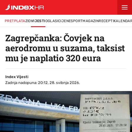
PRETPLATA
ZID
VIJESTI
OGLASI
CIJENE
SPORT
MAGAZIN
RECEPTI
KALENDA
Zagrepčanka: Čovjek na
aerodromu u suzama, taksist
mu je naplatio 320 eura
Index Vijesti
Zadnja nadopuna: 20:12, 28. svibnja 2026.