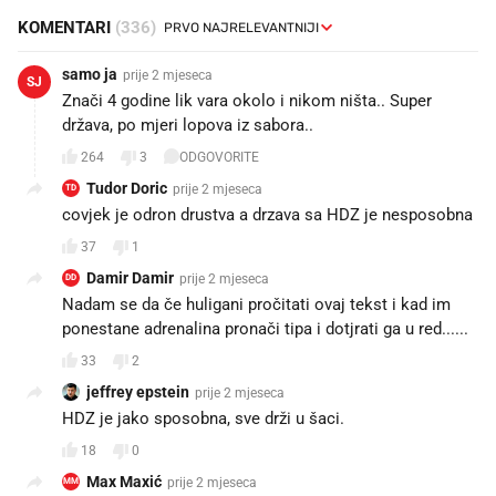
KOMENTARI
(336)
samo ja
prije 2 mjeseca
SJ
Znači 4 godine lik vara okolo i nikom ništa.. Super
država, po mjeri lopova iz sabora..
264
3
ODGOVORITE
Tudor Doric
prije 2 mjeseca
TD
covjek je odron drustva a drzava sa HDZ je nesposobna
37
1
Damir Damir
prije 2 mjeseca
DD
Nadam se da če huligani pročitati ovaj tekst i kad im
ponestane adrenalina pronači tipa i dotjrati ga u red......
33
2
jeffrey epstein
prije 2 mjeseca
HDZ je jako sposobna, sve drži u šaci.
18
0
Max Maxić
prije 2 mjeseca
MM