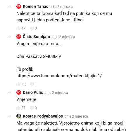
Komen Tarčić
prije 2 mjeseca
KT
Naletit će ta lopina kad tad na putnika koji će mu
napraviti jedan pošteni face lifting!
47
0
Ćisto Sumljam
prije 2 mjeseca
ĆS
Vrag mi nije dao mira...
Crni Passat ZG-4036-IV
Fb profil:
https://www.facebook.com/mateo.kljajic.1/
35
1
Dario Pulic
prije 2 mjeseca
DP
Vrijeme je
27
0
Kostas Podyebavalos
prije 2 mjeseca
Ma vraga će naletjeti. Vjerojatno onima koji bi ga mogli
natamburati naplaćuje normalno dok slabijima od sebe i