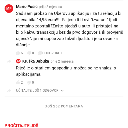
Mario Pušić
prije 2 mjeseca
MP
Sad sam probao na Uberovu aplikaciju i za tu relaciju bi
cijena bila 14,95 eura!!!! Pa jesu li ti svi "izvarani" ljudi
mentalno zaostali?Zašto sjedaš u auto ili pristaješ na
bilo kakvu transakciju bez da prvo dogovoriš ili provjeriš
cijenu?Nije mi uopće žao takvih ljudi,to i jesu ovce za
šišanje
6
0
ODGOVORITE
Kruška Jabuka
prije 2 mjeseca
KJ
Riječ je o starijem gospodinu, možda se ne snalazi s
aplikacijama.
2
0
UČITAJTE JOŠ 1 ODGOVOR
JOŠ 232 KOMENTARA
PROČITAJTE JOŠ