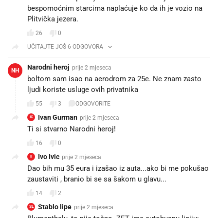
bespomoćnim starcima naplaćuje ko da ih je vozio na
Plitvička jezera.
26
0
UČITAJTE JOŠ 6 ODGOVORA
Narodni heroj
prije 2 mjeseca
NH
boltom sam isao na aerodrom za 25e. Ne znam zasto
ljudi koriste usluge ovih privatnika
55
3
ODGOVORITE
Ivan Gurman
prije 2 mjeseca
IG
Ti si stvarno Narodni heroj!
16
0
Ivo Ivic
prije 2 mjeseca
II
Dao bih mu 35 eura i izašao iz auta...ako bi me pokušao
zaustaviti , branio bi se sa šakom u glavu...
14
2
Stablo lipe
prije 2 mjeseca
SL