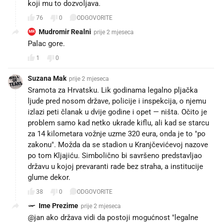
koji mu to dozvoljava.
76
0
ODGOVORITE
Mudromir Realni
prije 2 mjeseca
MR
Palac gore.
1
0
Suzana Mak
prije 2 mjeseca
Sramota za Hrvatsku. Lik godinama legalno pljačka
ljude pred nosom države, policije i inspekcija, o njemu
izlazi peti članak u dvije godine i opet — ništa. Očito je
problem samo kad netko ukrade kiflu, ali kad se starcu
za 14 kilometara vožnje uzme 320 eura, onda je to "po
zakonu". Možda da se stadion u Kranjčevićevoj nazove
po tom Kljajiću. Simbolično bi savršeno predstavljao
državu u kojoj prevaranti rade bez straha, a institucije
glume dekor.
38
0
ODGOVORITE
Ime Prezime
prije 2 mjeseca
@jan ako država vidi da postoji mogućnost "legalne