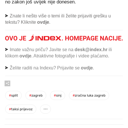
no zakon još uvijek nije donesen.
Znate li nešto više o temi ili želite prijaviti grešku u
tekstu? Kliknite
ovdje
.
Imate važnu priču? Javite se na
desk@index.hr
ili
klikom
ovdje
. Atraktivne fotografije i videe plaćamo.
Želite raditi na Indexu? Prijavite se
ovdje
.
#
split
#
zagreb
#
sinj
#
zračna luka zagreb
#
taksi prijevoz