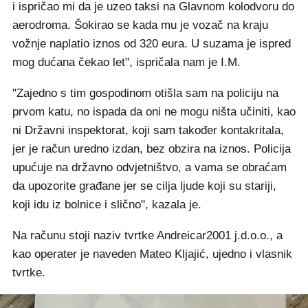
i ispričao mi da je uzeo taksi na Glavnom kolodvoru do
aerodroma. Šokirao se kada mu je vozač na kraju
vožnje naplatio iznos od 320 eura. U suzama je ispred
mog dućana čekao let", ispričala nam je I.M.
"Zajedno s tim gospodinom otišla sam na policiju na
prvom katu, no ispada da oni ne mogu ništa učiniti, kao
ni Državni inspektorat, koji sam također kontakritala,
jer je račun uredno izdan, bez obzira na iznos. Policija
upućuje na državno odvjetništvo, a vama se obraćam
da upozorite građane jer se cilja ljude koji su stariji,
koji idu iz bolnice i slično", kazala je.
Na računu stoji naziv tvrtke Andreicar2001 j.d.o.o., a
kao operater je naveden Mateo Kljajić, ujedno i vlasnik
tvrtke.