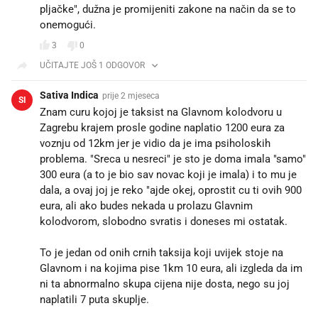
pljačke", dužna je promijeniti zakone na način da se to
onemogući.
3
0
UČITAJTE JOŠ 1 ODGOVOR
Sativa Indica
prije 2 mjeseca
SI
Znam curu kojoj je taksist na Glavnom kolodvoru u
Zagrebu krajem prosle godine naplatio 1200 eura za
voznju od 12km jer je vidio da je ima psiholoskih
problema. "Sreca u nesreci" je sto je doma imala "samo"
300 eura (a to je bio sav novac koji je imala) i to mu je
dala, a ovaj joj je reko "ajde okej, oprostit cu ti ovih 900
eura, ali ako budes nekada u prolazu Glavnim
kolodvorom, slobodno svratis i doneses mi ostatak.
To je jedan od onih crnih taksija koji uvijek stoje na
Glavnom i na kojima pise 1km 10 eura, ali izgleda da im
ni ta abnormalno skupa cijena nije dosta, nego su joj
naplatili 7 puta skuplje.