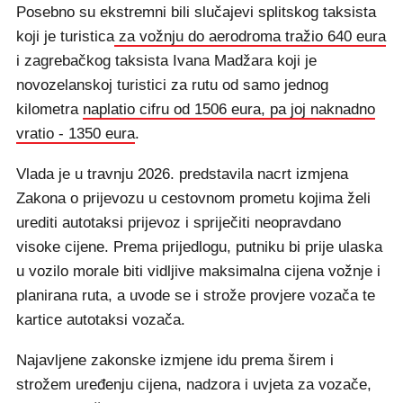
Posebno su ekstremni bili slučajevi splitskog taksista
koji je turistica
za vožnju do aerodroma tražio 640 eura
i zagrebačkog taksista Ivana Madžara koji je
novozelanskoj turistici za rutu od samo jednog
kilometra
naplatio cifru od 1506 eura, pa joj naknadno
vratio - 1350 eura
.
Vlada je u travnju 2026. predstavila nacrt izmjena
Zakona o prijevozu u cestovnom prometu kojima želi
urediti autotaksi prijevoz i spriječiti neopravdano
visoke cijene. Prema prijedlogu, putniku bi prije ulaska
u vozilo morale biti vidljive maksimalna cijena vožnje i
planirana ruta, a uvode se i strože provjere vozača te
kartice autotaksi vozača.
Najavljene zakonske izmjene idu prema širem i
strožem uređenju cijena, nadzora i uvjeta za vozače,