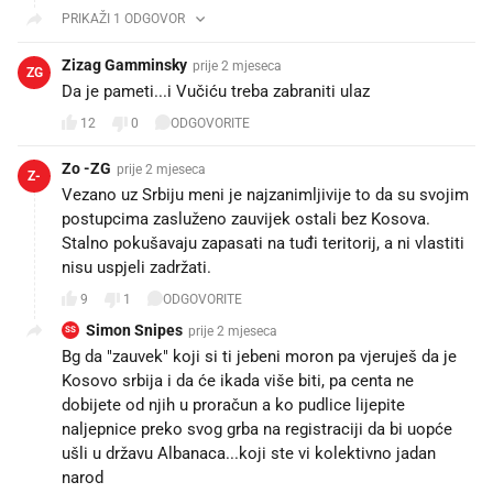
PRIKAŽI 1 ODGOVOR
Zizag Gamminsky
prije 2 mjeseca
ZG
Da je pameti...i Vučiću treba zabraniti ulaz
12
0
ODGOVORITE
Zo -ZG
prije 2 mjeseca
Z-
Vezano uz Srbiju meni je najzanimljivije to da su svojim
postupcima zasluženo zauvijek ostali bez Kosova.
Stalno pokušavaju zapasati na tuđi teritorij, a ni vlastiti
nisu uspjeli zadržati.
9
1
ODGOVORITE
Simon Snipes
prije 2 mjeseca
SS
Bg da "zauvek" koji si ti jebeni moron pa vjeruješ da je
Kosovo srbija i da će ikada više biti, pa centa ne
dobijete od njih u proračun a ko pudlice lijepite
naljepnice preko svog grba na registraciji da bi uopće
ušli u državu Albanaca...koji ste vi kolektivno jadan
narod