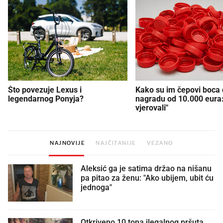
Što povezuje Lexus i
Kako su im čepovi boca d
legendarnog Ponyja?
nagradu od 10.000 eura
vjerovali"
NAJNOVIJE
NAJČITANIJE
VEZANO
Aleksić ga je satima držao na nišanu
pa pitao za ženu: "Ako ubijem, ubit ću
jednoga"
Otkriveno 10 tona ilegalnog pršuta.