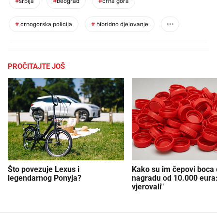
#
srbija
#
beograd
#
crna gora
#
crnogorska policija
#
hibridno djelovanje
PROČITAJTE JOŠ
Što povezuje Lexus i
Kako su im čepovi boca d
legendarnog Ponyja?
nagradu od 10.000 eura
vjerovali"