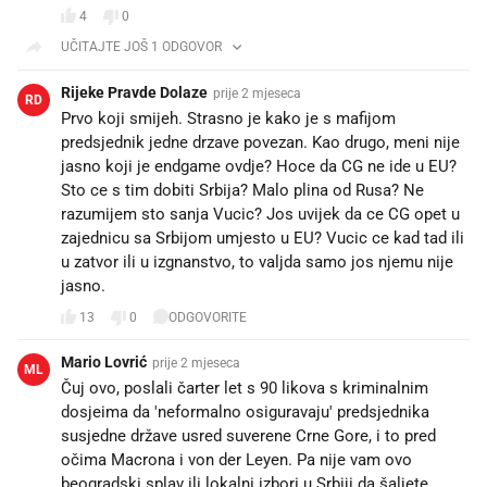
4
0
UČITAJTE JOŠ 1 ODGOVOR
Rijeke Pravde Dolaze
prije 2 mjeseca
RD
Prvo koji smijeh. Strasno je kako je s mafijom
predsjednik jedne drzave povezan. Kao drugo, meni nije
jasno koji je endgame ovdje? Hoce da CG ne ide u EU?
Sto ce s tim dobiti Srbija? Malo plina od Rusa? Ne
razumijem sto sanja Vucic? Jos uvijek da ce CG opet u
zajednicu sa Srbijom umjesto u EU? Vucic ce kad tad ili
u zatvor ili u izgnanstvo, to valjda samo jos njemu nije
jasno.
13
0
ODGOVORITE
Mario Lovrić
prije 2 mjeseca
ML
Čuj ovo, poslali čarter let s 90 likova s kriminalnim
dosjeima da 'neformalno osiguravaju' predsjednika
susjedne države usred suverene Crne Gore, i to pred
očima Macrona i von der Leyen. Pa nije vam ovo
beogradski splav ili lokalni izbori u Srbiji da šaljete