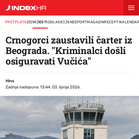
PRETPLATA
ZID
VIJESTI
OGLASI
CIJENE
SPORT
MAGAZIN
RECEPTI
KALENDA
Crnogorci zaustavili čarter iz
Beograda. "Kriminalci došli
osiguravati Vučića"
Hina
Zadnja nadopuna: 13:44, 03. lipnja 2026.