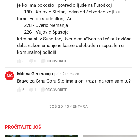
je kolima pokosio i povredio ljude na Futoškoj
▶️ 19D - Kojović Stefan, jedan od četvorice koji su
lomili vilicu studentkinji Ani
▶️ 22B - Uverić Nemanja
▶️ 22C - Vujović Spasoje
kriminalci iz Subotice, Uverić osuđivan za teška krivična
dela, nakon smanjene kazne oslobođen i zaposlen u
komunalnoj policiji!
6
0
ODGOVORITE
Milena Generacijo
prije 2 mjeseca
MG
Bravo za Crnu Goru.Sto imaju oni traziti na tom samitu?
6
1
ODGOVORITE
JOŠ 20 KOMENTARA
PROČITAJTE JOŠ