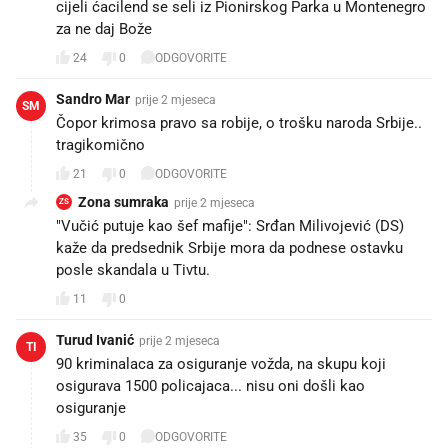
cijeli ćacilend se seli iz Pionirskog Parka u Montenegro
za ne daj Bože
24
0
ODGOVORITE
Sandro Mar
prije 2 mjeseca
SM
Čopor krimosa pravo sa robije, o trošku naroda Srbije..
tragikomično
21
0
ODGOVORITE
Zona sumraka
prije 2 mjeseca
ZS
"Vučić putuje kao šef mafije": Srđan Milivojević (DS)
kaže da predsednik Srbije mora da podnese ostavku
posle skandala u Tivtu.
11
0
Turud Ivanić
prije 2 mjeseca
TI
90 kriminalaca za osiguranje vožda, na skupu koji
osigurava 1500 policajaca... nisu oni došli kao
osiguranje
35
0
ODGOVORITE