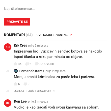
PRIJAVITE SE
KOMENTARI
(64)
Krk Cres
prije 2 mjeseca
KC
Impresivan broj Vučićevih sendvič botova se nakotilo
ispod članka u roku par minuta od objave.
44
2
ODGOVORITE
Fernando Karez
prije 2 mjeseca
Moraju braniti kriminalca za parče leba i parizera.
6
0
UČITAJTE JOŠ 1 ODGOVOR
Don Lee
prije 2 mjeseca
DL
Vučko je kao Gadafi vodi svoju karavanu sa sobom,