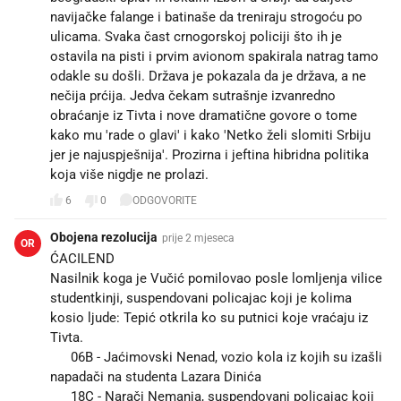
navijačke falange i batinaše da treniraju strogoću po
ulicama. Svaka čast crnogorskoj policiji što ih je
ostavila na pisti i prvim avionom spakirala natrag tamo
odakle su došli. Država je pokazala da je država, a ne
nečija prćija. Jedva čekam sutrašnje izvanredno
obraćanje iz Tivta i nove dramatične govore o tome
kako mu 'rade o glavi' i kako 'Netko želi slomiti Srbiju
jer je najuspješnija'. Prozirna i jeftina hibridna politika
koja više nigdje ne prolazi.
6
0
ODGOVORITE
Obojena rezolucija
prije 2 mjeseca
OR
ĆACILEND
Nasilnik koga je Vučić pomilovao posle lomljenja vilice
studentkinji, suspendovani policajac koji je kolima
kosio ljude: Tepić otkrila ko su putnici koje vraćaju iz
Tivta.
▶️ 06B - Jaćimovski Nenad, vozio kola iz kojih su izašli
napadači na studenta Lazara Dinića
▶️ 18C - Narači Nemanja, suspendovani policajac koji