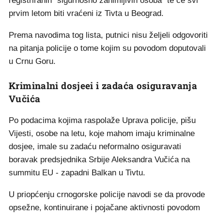
registriranih "sigurnosno zanimljivih osoba" te će svi
prvim letom biti vraćeni iz Tivta u Beograd.
Prema navodima tog lista, putnici nisu željeli odgovoriti
na pitanja policije o tome kojim su povodom doputovali
u Crnu Goru.
Kriminalni dosjeei i zadaća osiguravanja
Vučića
Po podacima kojima raspolaže Uprava policije, pišu
Vijesti, osobe na letu, koje mahom imaju kriminalne
dosjee, imale su zadaću neformalno osiguravati
boravak predsjednika Srbije Aleksandra Vučića na
summitu EU - zapadni Balkan u Tivtu.
U priopćenju crnogorske policije navodi se da provode
opsežne, kontinuirane i pojačane aktivnosti povodom