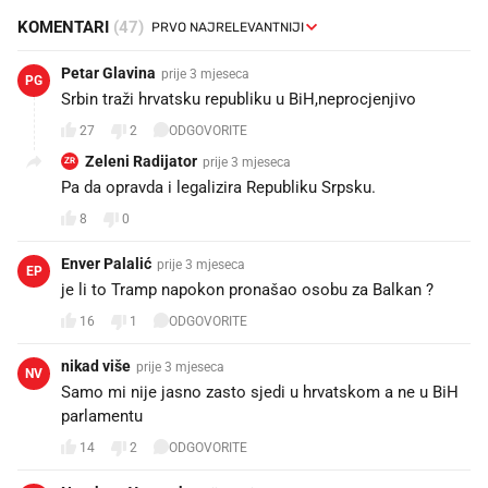
KOMENTARI
(47)
Petar Glavina
prije 3 mjeseca
PG
Srbin traži hrvatsku republiku u BiH,neprocjenjivo
27
2
ODGOVORITE
Zeleni Radijator
prije 3 mjeseca
ZR
Pa da opravda i legalizira Republiku Srpsku.
8
0
Enver Palalić
prije 3 mjeseca
EP
je li to Tramp napokon pronašao osobu za Balkan ?
16
1
ODGOVORITE
nikad više
prije 3 mjeseca
NV
Samo mi nije jasno zasto sjedi u hrvatskom a ne u BiH
parlamentu
14
2
ODGOVORITE