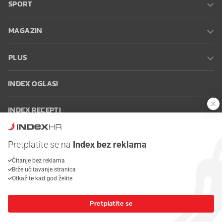
SPORT
MAGAZIN
PLUS
INDEX OGLASI
INDEX RECEPTI
INFO
Pretplatite se na
Index bez reklama
Čitanje bez reklama
Oglašavanje
Zaposli se na Indexu
Kontakt
Impressum
Uvjeti
Brže učitavanje stranica
korištenja
Postavke kolačića
Otkažite kad god želite
Pretplatite se
© 2026 Index