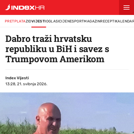
PRETPLATA
ZID
VIJESTI
OGLASI
CIJENE
SPORT
MAGAZIN
RECEPTI
KALENDA
Dabro traži hrvatsku
republiku u BiH i savez s
Trumpovom Amerikom
Index Vijesti
13:28, 21. svibnja 2026.