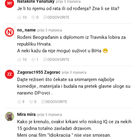
Natakote Yanatuky
prije 3 mjeseca
NY
Je li to njemu od rata ili od rođenja? Zna li se šta?
10
0
ODGOVORITE
no_ name
prije 3 mjeseca
Rođeni Beograđanin s diplomom iz Travnika lobira za
republiku Hrvata.
A neki kažu da nije moguć suživot u BiHa 😁
10
1
ODGOVORITE
Zagorac1955 Zagorac
prije 3 mjeseca
ZZ
Dajte režiseri što čekate sa snimanjem najbolje
komedije , materijala i budala na pretek glavne uloge su
naravno DP-ovci .
9
0
ODGOVORITE
Mira mira
prije 3 mjeseca
Kako je krenulo, ovakvi krkani vrlo niskog IQ ce za nekih
15 godina totalno zavladati drzavom.
Meni onaj film "Idiokracija " nije vise smjesan.