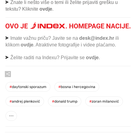
Znate li nešto više o temi ili želite prijaviti grešku u
tekstu? Kliknite
ovdje
.
Imate važnu priču? Javite se na
desk@index.hr
ili
klikom
ovdje
. Atraktivne fotografije i videe plaćamo.
Želite raditi na Indexu? Prijavite se
ovdje
.
#
daytonski sporazum
#
bosna i hercegovina
#
andrej plenković
#
donald trump
#
zoran milanović