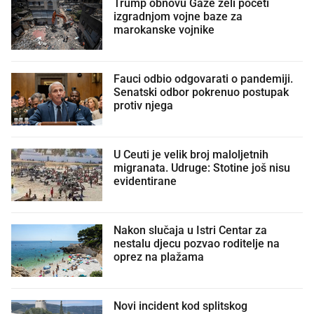
Trump obnovu Gaze želi početi
izgradnjom vojne baze za
marokanske vojnike
Fauci odbio odgovarati o pandemiji.
Senatski odbor pokrenuo postupak
protiv njega
U Ceuti je velik broj maloljetnih
migranata. Udruge: Stotine još nisu
evidentirane
Nakon slučaja u Istri Centar za
nestalu djecu pozvao roditelje na
oprez na plažama
Novi incident kod splitskog