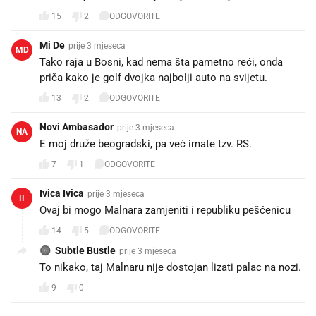
15
2
ODGOVORITE
Mi De
prije 3 mjeseca
MD
Tako raja u Bosni, kad nema šta pametno reći, onda
priča kako je golf dvojka najbolji auto na svijetu.
13
2
ODGOVORITE
Novi Ambasador
prije 3 mjeseca
NA
E moj druže beogradski, pa već imate tzv. RS.
7
1
ODGOVORITE
Ivica Ivica
prije 3 mjeseca
II
Ovaj bi mogo Malnara zamjeniti i republiku pešćenicu
14
5
ODGOVORITE
Subtle Bustle
prije 3 mjeseca
To nikako, taj Malnaru nije dostojan lizati palac na nozi.
9
0