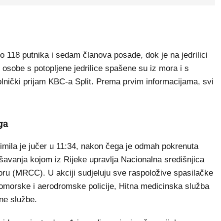
 118 putnika i sedam članova posade, dok je na jedrilici
i osobe s potopljene jedrilice spašene su iz mora i s
olnički prijam KBC-a Split. Prema prvim informacijama, svi
ga
rimila je jučer u 11:34, nakon čega je odmah pokrenuta
ašavanja kojom iz Rijeke upravlja Nacionalna središnjica
oru (MRCC). U akciji sudjeluju sve raspoložive spasilačke
Pomorske i aerodromske policije, Hitna medicinska služba
ne službe.