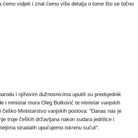
a ćemo vidjeti i znat ćemo više detalja o tome što se točno
narodu i njihovim dužnosnicima uputili su predsjednik
e i ministar mora Oleg Butković te ministar vanjskih
 češko Ministarstvo vanjskih poslova: "Danas nas je
je troje čeških državljana nakon sudara jedrilice i
iteljima stradalih upućujemo iskrenu sućut".