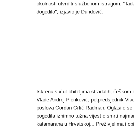
okolnosti utvrditi službenom istragom. "Tad
dogodilo", izjavio je Dundović.
Iskrenu sućut obiteljima stradalih, češkom 
Vlade Andrej Plenković, potpredsjednik Vlad
poslova Gordan Grlić Radman. Oglasilo se i
pogodila iznimno tužna vijest o smrti najman
katamarana u Hrvatskoj... Preživjelima i ob