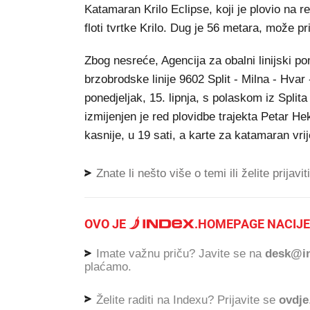
Katamaran Krilo Eclipse, koji je plovio na re
floti tvrtke Krilo. Dug je 56 metara, može pr
Zbog nesreće, Agencija za obalni linijski p
brzobrodske linije 9602 Split - Milna - Hvar
ponedjeljak, 15. lipnja, s polaskom iz Split
izmijenjen je red plovidbe trajekta Petar Hek
kasnije, u 19 sati, a karte za katamaran vrije
Znate li nešto više o temi ili želite prijavi
OVO JE
.
HOMEPAGE NACIJE
Imate važnu priču? Javite se na
desk@in
plaćamo.
Želite raditi na Indexu? Prijavite se
ovdje