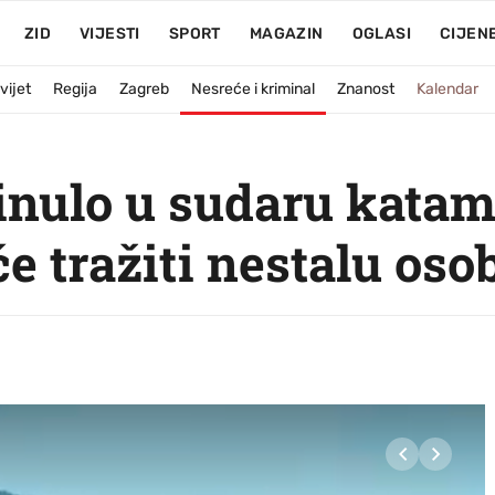
ZID
VIJESTI
SPORT
MAGAZIN
OGLASI
CIJEN
vijet
Regija
Zagreb
Nesreće i kriminal
Znanost
Kalendar
inulo u sudaru katam
će tražiti nestalu oso