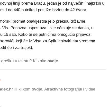
dovnoj liniji prema Braču, jedan je od najvećih i najbržih u
imiti do 440 putnika i postiže brzinu do 42 čvora.
omorski promet obavijestila je o prekidu državne
 - Vis. Ponovna uspostava linije očekuje se danas, u
a u 16 sati. Kako bi se putnicima omogućio prijevoz,
torović, koji će iz Visa za Split isploviti sat vremena
dit će i za trajekt.
ti grešku u tekstu? Kliknite
ovdje
.
.
580.547 ČITATEL
dex.hr
ili klikom
ovdje
. Atraktivne fotografije i videe
.