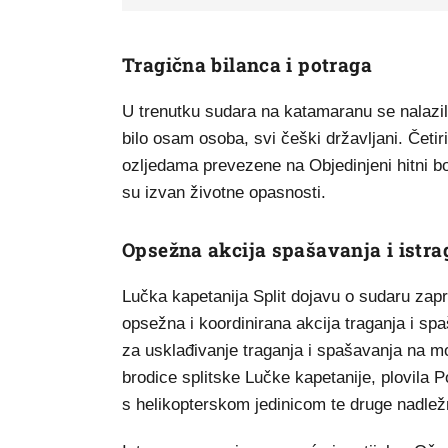
Tragična bilanca i potraga
U trenutku sudara na katamaranu se nalazilo
bilo osam osoba, svi češki državljani. Četir
ozljedama prevezene na Objedinjeni hitni b
su izvan životne opasnosti.
Opsežna akcija spašavanja i istra
Lučka kapetanija Split dojavu o sudaru zap
opsežna i koordinirana akcija traganja i sp
za usklađivanje traganja i spašavanja na m
brodice splitske Lučke kapetanije, plovila 
s helikopterskom jedinicom te druge nadlež