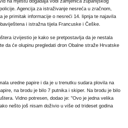
evid na mjestu događaja vodi zamjenica županijskog
olicije. Agencija za istraživanje nesreća u zračnom,
e primitak informacije o nesreći 14. lipnja te najavila
aviještena i istražna tijela Francuske i Češke.
tera izvijestio je kako se pretpostavlja da je nestala
i te da će olupinu pregledati dron Obalne straže Hrvatske
imala uredne papire i da je u trenutku sudara plovila na
pire, na brodu je bilo 7 putnika i skiper. Na brodu je bilo
uštera. Vidno potresen, dodao je: "Ovo je jedna velika
ako nešto još nisam doživio u više od trideset godina