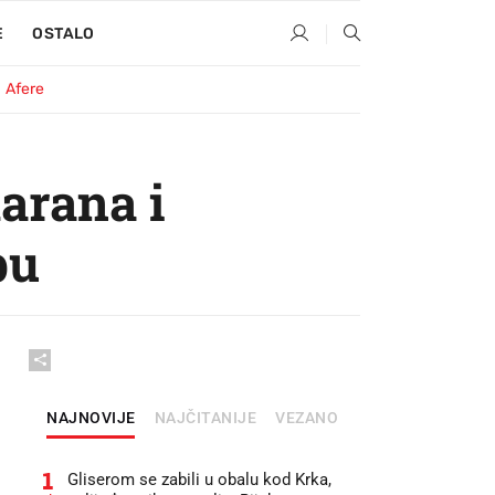
E
OSTALO
Afere
arana i
bu
NAJNOVIJE
NAJČITANIJE
VEZANO
1
Gliserom se zabili u obalu kod Krka,