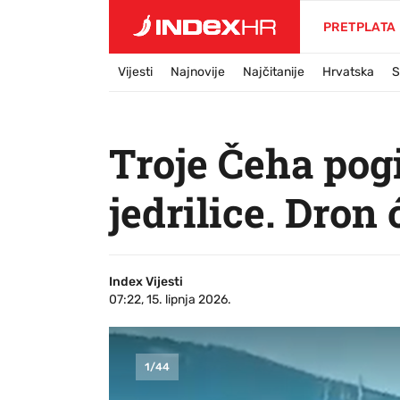
PRETPLATA
Vijesti
Najnovije
Najčitanije
Hrvatska
S
Troje Čeha pog
jedrilice. Dron 
Index Vijesti
07:22, 15. lipnja 2026.
1
/
44