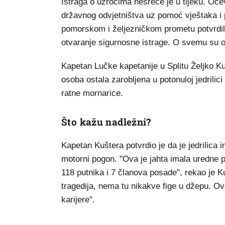
Istraga o uzrocima nesreće je u tijeku. Oč
državnog odvjetništva uz pomoć vještaka i p
pomorskom i željezničkom prometu potvrdila j
otvaranje sigurnosne istrage. O svemu su ob
Kapetan Lučke kapetanije u Splitu Željko Kuš
osoba ostala zarobljena u potonuloj jedrilic
ratne mornarice.
Što kažu nadležni?
Kapetan Kuštera potvrdio je da je jedrilica 
motorni pogon. "Ova je jahta imala uredne pa
118 putnika i 7 članova posade", rekao je K
tragedija, nema tu nikakve fige u džepu. Ov
karijere".