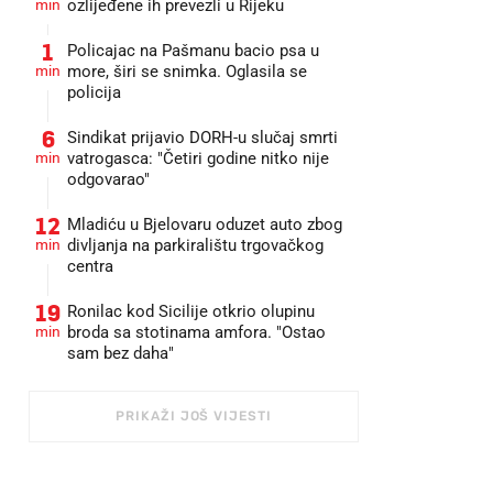
min
ozlijeđene ih prevezli u Rijeku
1
Policajac na Pašmanu bacio psa u
min
more, širi se snimka. Oglasila se
policija
6
Sindikat prijavio DORH-u slučaj smrti
min
vatrogasca: "Četiri godine nitko nije
odgovarao"
12
Mladiću u Bjelovaru oduzet auto zbog
min
divljanja na parkiralištu trgovačkog
centra
19
Ronilac kod Sicilije otkrio olupinu
min
broda sa stotinama amfora. "Ostao
sam bez daha"
PRIKAŽI JOŠ VIJESTI
FOTO: PIXSELL/IVO CAGALJ