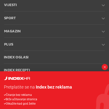
VIJESTI
SPORT
MAGAZIN
PLUS
INDEX OGLASI
INDEX RECEPTI
INFO
Pretplatite se na
Index bez reklama
Čitanje bez reklama
Oglašavanje
Zaposli se na Indexu
Kontakt
Impressum
Uvjeti
Brže učitavanje stranica
korištenja
Postavke kolačića
Otkažite kad god želite