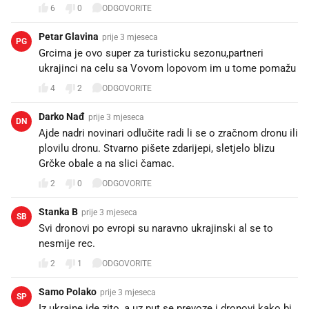
6
0
ODGOVORITE
Petar Glavina
prije 3 mjeseca
PG
Grcima je ovo super za turisticku sezonu,partneri
ukrajinci na celu sa Vovom lopovom im u tome pomažu
4
2
ODGOVORITE
Darko Nađ
prije 3 mjeseca
DN
Ajde nadri novinari odlučite radi li se o zračnom dronu ili
plovilu dronu. Stvarno pišete zdarijepi, sletjelo blizu
Grčke obale a na slici čamac.
2
0
ODGOVORITE
Stanka B
prije 3 mjeseca
SB
Svi dronovi po evropi su naravno ukrajinski al se to
nesmije rec.
2
1
ODGOVORITE
Samo Polako
prije 3 mjeseca
SP
Iz ukrajne ide zito, a uz put se prevoze i dronovi kako bi