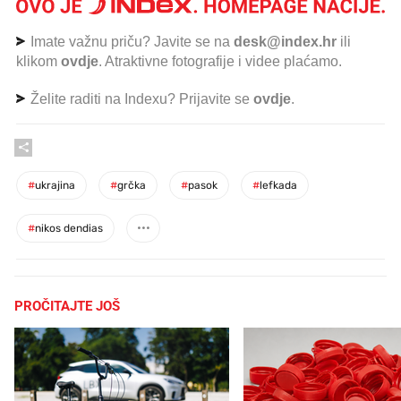
Imate važnu priču? Javite se na
desk@index.hr
ili
klikom
ovdje
. Atraktivne fotografije i videe plaćamo.
Želite raditi na Indexu? Prijavite se
ovdje
.
#
ukrajina
#
grčka
#
pasok
#
lefkada
#
nikos dendias
PROČITAJTE JOŠ