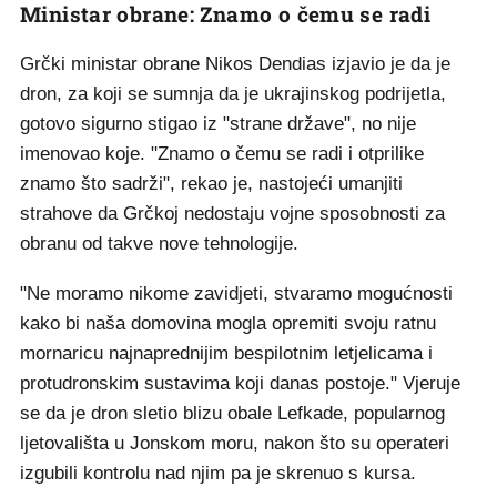
Ministar obrane: Znamo o čemu se radi
Grčki ministar obrane Nikos Dendias izjavio je da je
dron, za koji se sumnja da je ukrajinskog podrijetla,
gotovo sigurno stigao iz "strane države", no nije
imenovao koje. "Znamo o čemu se radi i otprilike
znamo što sadrži", rekao je, nastojeći umanjiti
strahove da Grčkoj nedostaju vojne sposobnosti za
obranu od takve nove tehnologije.
"Ne moramo nikome zavidjeti, stvaramo mogućnosti
kako bi naša domovina mogla opremiti svoju ratnu
mornaricu najnaprednijim bespilotnim letjelicama i
protudronskim sustavima koji danas postoje." Vjeruje
se da je dron sletio blizu obale Lefkade, popularnog
ljetovališta u Jonskom moru, nakon što su operateri
izgubili kontrolu nad njim pa je skrenuo s kursa.