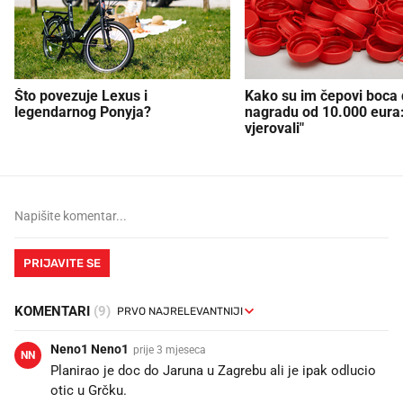
Što povezuje Lexus i
Kako su im čepovi boca d
legendarnog Ponyja?
nagradu od 10.000 eura
vjerovali"
PRIJAVITE SE
KOMENTARI
(9)
Neno1 Neno1
prije 3 mjeseca
NN
Planirao je doc do Jaruna u Zagrebu ali je ipak odlucio
otic u Grčku.