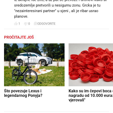
sredozemlje pretvorili u nesigurnu zonu. Grcka je tu
"nezainteresirani partner" u sjeni , ali je ribar usrao
planove.
1
0
ODGOVORITE
PROČITAJTE JOŠ
Što povezuje Lexus i
Kako su im čepovi boca d
legendarnog Ponyja?
nagradu od 10.000 eura
vjerovali"