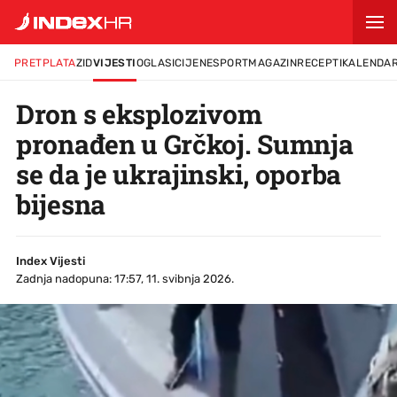
PRETPLATA
ZID
VIJESTI
OGLASI
CIJENE
SPORT
MAGAZIN
RECEPTI
KALENDA
Dron s eksplozivom
pronađen u Grčkoj. Sumnja
se da je ukrajinski, oporba
bijesna
Index Vijesti
Zadnja nadopuna: 17:57, 11. svibnja 2026.