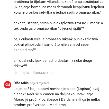
proširena je tijekom vikenda nakon što su stručnjaci za
uklanjanje bombi na moru detonirali bespilotnu letjelicu
koju je prošlog četvrtka u jednoj špilji pronašao ribar.''
čekajte, stanite, ''dron pun eksploziva završio u moru'' a
tek onda ga pronašao ribar ''u jednoj špilji''?
pa, i ćubasti vule je pronašao ruksak pun eksploziva
pokraj plinovoda; i samo što nije sam od sebe
eksplodirao!!!
ali, odahnuh, ipak se radi o dostavi iz neke druge
države!!!
3
5
ODGOVORITE
Čiča Mića
prije 3 mjeseca
ČM
Letjelica? Koji blesavi novinar je pisao (kopirao) ovaj
članak? Radi se o čamcu na daljinsko upravljanje.
Morao je proći kroz Bospor i Dardanele ili ga je netko
brodom prošvercao u Mediteran.