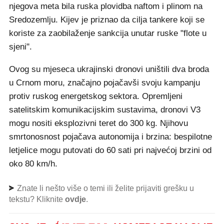
njegova meta bila ruska plovidba naftom i plinom na
Sredozemlju. Kijev je priznao da cilja tankere koji se
koriste za zaobilaženje sankcija unutar ruske "flote u
sjeni".
Ovog su mjeseca ukrajinski dronovi uništili dva broda
u Crnom moru, značajno pojačavši svoju kampanju
protiv ruskog energetskog sektora. Opremljeni
satelitskim komunikacijskim sustavima, dronovi V3
mogu nositi eksplozivni teret do 300 kg. Njihovu
smrtonosnost pojačava autonomija i brzina: bespilotne
letjelice mogu putovati do 60 sati pri najvećoj brzini od
oko 80 km/h.
Znate li nešto više o temi ili želite prijaviti grešku u
tekstu? Kliknite
ovdje
.