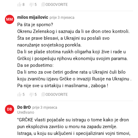
8
5
ODGOVORITE
milos mijailovic
prije 3 mjeseca
MM
Pa šta je sporno?
Okrenu Zelenskog i saznaju da li se dron oteo kontroli.
Šta se prave blesavi, a Ukrajini su poslali svo
naoružanje sovjetskog porekla.
Da li se plaše stotina ruskh oligarha koji žive i rade u
Grčkoj i pospešuju njihovu ekonomiju svojim parama.
Da se podsetimo:
Da li smo za ove četiri godine rata u Ukrajini čuli bilo
koju zvaničnu izjavu Grčke o invaziji Rusije na Ukrajinu .
Pa nije sve u sirtakiju i maslinama , zaboga !
5
5
ODGOVORITE
Do BrO
prije 3 mjeseca
DB
Uređivano
''GRČKE vlasti pojačale su istragu o tome kako je dron
pun eksploziva završio u moru na zapadu zemlje.
Istraga, u koju su uključeni i specijalizirani vojni timovi,