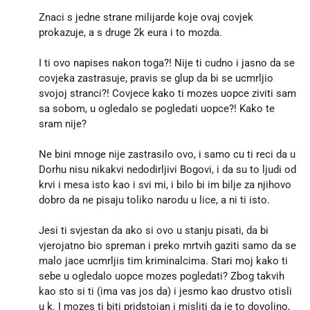
Znaci s jedne strane milijarde koje ovaj covjek
prokazuje, a s druge 2k eura i to mozda.
I ti ovo napises nakon toga?! Nije ti cudno i jasno da se
covjeka zastrasuje, pravis se glup da bi se ucmrljio
svojoj stranci?! Covjece kako ti mozes uopce ziviti sam
sa sobom, u ogledalo se pogledati uopce?! Kako te
sram nije?
Ne bini mnoge nije zastrasilo ovo, i samo cu ti reci da u
Dorhu nisu nikakvi nedodirljivi Bogovi, i da su to ljudi od
krvi i mesa isto kao i svi mi, i bilo bi im bilje za njihovo
dobro da ne pisaju toliko narodu u lice, a ni ti isto.
Jesi ti svjestan da ako si ovo u stanju pisati, da bi
vjerojatno bio spreman i preko mrtvih gaziti samo da se
malo jace ucmrljis tim kriminalcima. Stari moj kako ti
sebe u ogledalo uopce mozes pogledati? Zbog takvih
kao sto si ti (ima vas jos da) i jesmo kao drustvo otisli
u k. I mozes ti biti pridstojan i misliti da je to dovoljno,