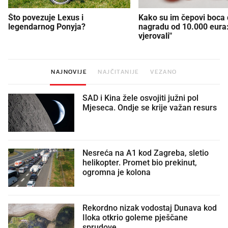
Što povezuje Lexus i
Kako su im čepovi boca d
legendarnog Ponyja?
nagradu od 10.000 eura
vjerovali"
NAJNOVIJE
NAJČITANIJE
VEZANO
SAD i Kina žele osvojiti južni pol
Mjeseca. Ondje se krije važan resurs
Nesreća na A1 kod Zagreba, sletio
helikopter. Promet bio prekinut,
ogromna je kolona
Rekordno nizak vodostaj Dunava kod
Iloka otkrio goleme pješčane
sprudove