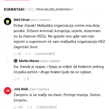
KOMENTARI
(102)
Mali Hrvat
prije 2 mjeseca
Dobar članak! Mafijaška organizacija ovime ima dvije
poruke. Državni kriminal, korupcija, ucjene, rezervirani
su za članove HDZa. Ne gurjate nos gdje vam nije
mjesto u suprotnom će vam mafijaška organizacija HDZ
zagorčati život.
50
1
ODGOVORITE
Marko Maras
prije 2 mjeseca
Da, članak je sjajan, i lijepo je vidjeti da hrabrost jednog
čovjeka potiče i druge hrabre ljude da se oglase.
7
0
Jole Neki
prije 2 mjeseca
JN
Zamjerio si se mafiji na vlasti. Počinje tiranija. Sretno
čovječe...
130
2
ODGOVORITE