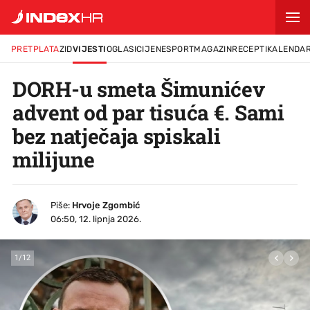
PRETPLATA
ZID
VIJESTI
OGLASI
CIJENE
SPORT
MAGAZIN
RECEPTI
KALENDA
DORH-u smeta Šimunićev
advent od par tisuća €. Sami
bez natječaja spiskali
milijune
Piše:
Hrvoje Zgombić
06:50, 12. lipnja 2026.
1
/
12