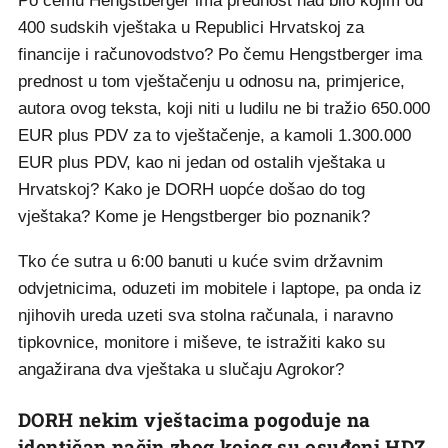
Po čemu Hengstberger ima prednost nad bilo kojim od
400 sudskih vještaka u Republici Hrvatskoj za
financije i računovodstvo? Po čemu Hengstberger ima
prednost u tom vještačenju u odnosu na, primjerice,
autora ovog teksta, koji niti u ludilu ne bi tražio 650.000
EUR plus PDV za to vještačenje, a kamoli 1.300.000
EUR plus PDV, kao ni jedan od ostalih vještaka u
Hrvatskoj? Kako je DORH uopće došao do tog
vještaka? Kome je Hengstberger bio poznanik?
Tko će sutra u 6:00 banuti u kuće svim državnim
odvjetnicima, oduzeti im mobitele i laptope, pa onda iz
njihovih ureda uzeti sva stolna računala, i naravno
tipkovnice, monitore i miševe, te istražiti kako su
angažirana dva vještaka u slučaju Agrokor?
DORH nekim vještacima pogoduje na
identičan način zbog kojeg su osuđeni HDZ