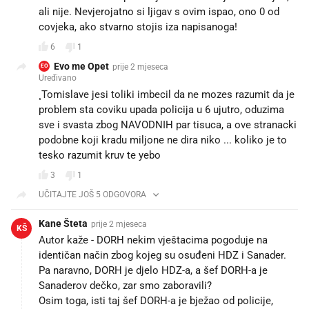
ali nije. Nevjerojatno si ljigav s ovim ispao, ono 0 od
covjeka, ako stvarno stojis iza napisanoga!
6
1
Evo me Opet
prije 2 mjeseca
EO
Uređivano
¸Tomislave jesi toliki imbecil da ne mozes razumit da je
problem sta coviku upada policija u 6 ujutro, oduzima
sve i svasta zbog NAVODNIH par tisuca, a ove stranacki
podobne koji kradu miljone ne dira niko ... koliko je to
tesko razumit kruv te yebo
3
1
UČITAJTE JOŠ 5 ODGOVORA
Kane Šteta
prije 2 mjeseca
KŠ
Autor kaže - DORH nekim vještacima pogoduje na
identičan način zbog kojeg su osuđeni HDZ i Sanader.
Pa naravno, DORH je djelo HDZ-a, a šef DORH-a je
Sanaderov dečko, zar smo zaboravili?
Osim toga, isti taj šef DORH-a je bježao od policije,