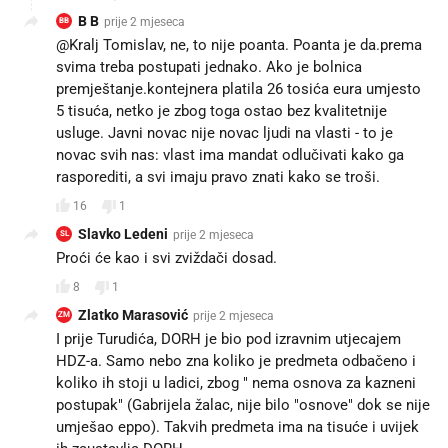
B B
prije 2 mjeseca
BB
@Kralj Tomislav, ne, to nije poanta. Poanta je da.prema
svima treba postupati jednako. Ako je bolnica
premještanje.kontejnera platila 26 tosića eura umjesto
5 tisuća, netko je zbog toga ostao bez kvalitetnije
usluge. Javni novac nije novac ljudi na vlasti - to je
novac svih nas: vlast ima mandat odlučivati kako ga
rasporediti, a svi imaju pravo znati kako se troši.
16
1
Slavko Ledeni
prije 2 mjeseca
SL
Proći će kao i svi zviždači dosad.
8
1
Zlatko Marasović
prije 2 mjeseca
ZM
I prije Turudića, DORH je bio pod izravnim utjecajem
HDZ-a. Samo nebo zna koliko je predmeta odbačeno i
koliko ih stoji u ladici, zbog " nema osnova za kazneni
postupak" (Gabrijela žalac, nije bilo "osnove" dok se nije
umješao eppo). Takvih predmeta ima na tisuće i uvijek