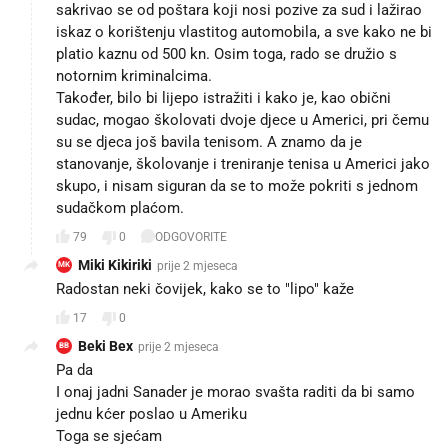
sakrivao se od poštara koji nosi pozive za sud i lažirao
iskaz o korištenju vlastitog automobila, a sve kako ne bi
platio kaznu od 500 kn. Osim toga, rado se družio s
notornim kriminalcima.
Također, bilo bi lijepo istražiti i kako je, kao obični
sudac, mogao školovati dvoje djece u Americi, pri čemu
su se djeca još bavila tenisom. A znamo da je
stanovanje, školovanje i treniranje tenisa u Americi jako
skupo, i nisam siguran da se to može pokriti s jednom
sudačkom plaćom.
79
0
ODGOVORITE
Miki Kikiriki
prije 2 mjeseca
MK
Radostan neki čovijek, kako se to "lipo" kaže
17
0
Beki Bex
prije 2 mjeseca
BB
Pa da
I onaj jadni Sanader je morao svašta raditi da bi samo
jednu kćer poslao u Ameriku
Toga se sjećam