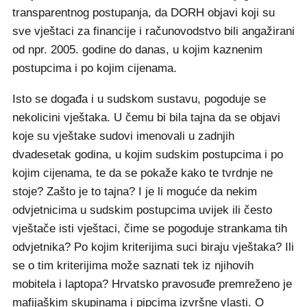
transparentnog postupanja, da DORH objavi koji su
sve vještaci za financije i računovodstvo bili angažirani
od npr. 2005. godine do danas, u kojim kaznenim
postupcima i po kojim cijenama.
Isto se događa i u sudskom sustavu, pogoduje se
nekolicini vještaka. U čemu bi bila tajna da se objavi
koje su vještake sudovi imenovali u zadnjih
dvadesetak godina, u kojim sudskim postupcima i po
kojim cijenama, te da se pokaže kako te tvrdnje ne
stoje? Zašto je to tajna? I je li moguće da nekim
odvjetnicima u sudskim postupcima uvijek ili često
vještače isti vještaci, čime se pogoduje strankama tih
odvjetnika? Po kojim kriterijima suci biraju vještaka? Ili
se o tim kriterijima može saznati tek iz njihovih
mobitela i laptopa? Hrvatsko pravosuđe premreženo je
mafijaškim skupinama i pipcima izvršne vlasti. O