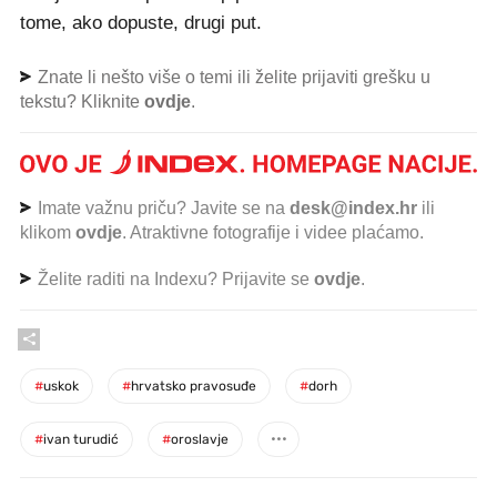
tome, ako dopuste, drugi put.
Znate li nešto više o temi ili želite prijaviti grešku u
tekstu? Kliknite
ovdje
.
Imate važnu priču? Javite se na
desk@index.hr
ili
klikom
ovdje
. Atraktivne fotografije i videe plaćamo.
Želite raditi na Indexu? Prijavite se
ovdje
.
#
uskok
#
hrvatsko pravosuđe
#
dorh
#
ivan turudić
#
oroslavje