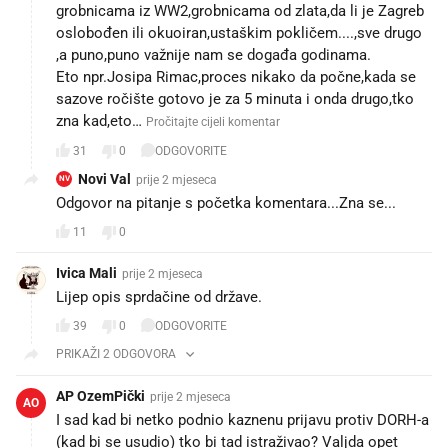
grobnicama iz WW2,grobnicama od zlata,da li je Zagreb
oslobođen ili okuoiran,ustaškim pokličem....,sve drugo
,a puno,puno važnije nam se događa godinama.
Eto npr.Josipa Rimac,proces nikako da počne,kada se
sazove ročište gotovo je za 5 minuta i onda drugo,tko
zna kad,eto…
Pročitajte cijeli komentar
31
0
ODGOVORITE
Novi Val
prije 2 mjeseca
NV
Odgovor na pitanje s početka komentara...Zna se...
11
0
Ivica Mali
prije 2 mjeseca
Lijep opis sprdačine od države.
39
0
ODGOVORITE
PRIKAŽI 2 ODGOVORA
AP OzemPički
prije 2 mjeseca
AO
I sad kad bi netko podnio kaznenu prijavu protiv DORH-a
(kad bi se usudio) tko bi tad istraživao? Valjda opet