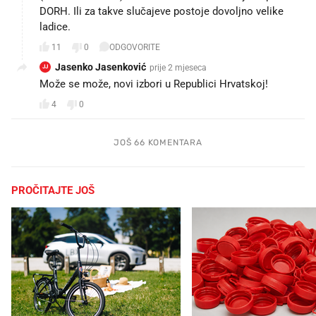
DORH. Ili za takve slučajeve postoje dovoljno velike
ladice.
11
0
ODGOVORITE
Jasenko Jasenković
prije 2 mjeseca
JJ
Može se može, novi izbori u Republici Hrvatskoj!
4
0
JOŠ 66 KOMENTARA
PROČITAJTE JOŠ