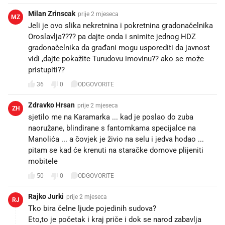
Milan Zrinscak
prije 2 mjeseca
MZ
Jeli je ovo slika nekretnina i pokretnina gradonačelnika
Oroslavlja???? pa dajte onda i snimite jednog HDZ
gradonačelnika da građani mogu usporediti da javnost
vidi ,dajte pokažite Turudovu imovinu?? ako se može
pristupiti??
36
0
ODGOVORITE
Zdravko Hrsan
prije 2 mjeseca
ZH
sjetilo me na Karamarka ... kad je poslao do zuba
naoružane, blindirane s fantomkama specijalce na
Manolića ... a čovjek je živio na selu i jedva hodao ...
pitam se kad će krenuti na staračke domove plijeniti
mobitele
50
0
ODGOVORITE
Rajko Jurki
prije 2 mjeseca
RJ
Tko bira čelne ljude pojedinih sudova?
Eto,to je početak i kraj priče i dok se narod zabavlja