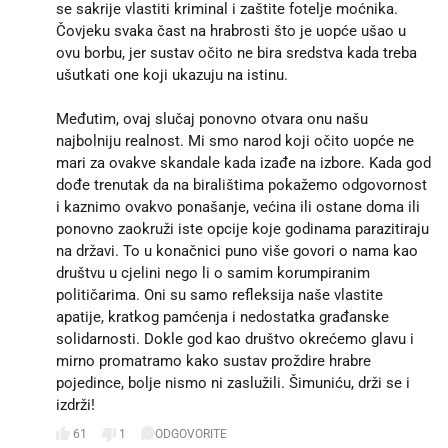
se sakrije vlastiti kriminal i zaštite fotelje moćnika.
Čovjeku svaka čast na hrabrosti što je uopće ušao u
ovu borbu, jer sustav očito ne bira sredstva kada treba
ušutkati one koji ukazuju na istinu.
Međutim, ovaj slučaj ponovno otvara onu našu
najbolniju realnost. Mi smo narod koji očito uopće ne
mari za ovakve skandale kada izađe na izbore. Kada god
dođe trenutak da na biralištima pokažemo odgovornost
i kaznimo ovakvo ponašanje, većina ili ostane doma ili
ponovno zaokruži iste opcije koje godinama parazitiraju
na državi. To u konačnici puno više govori o nama kao
društvu u cjelini nego li o samim korumpiranim
političarima. Oni su samo refleksija naše vlastite
apatije, kratkog pamćenja i nedostatka građanske
solidarnosti. Dokle god kao društvo okrećemo glavu i
mirno promatramo kako sustav proždire hrabre
pojedince, bolje nismo ni zaslužili. Šimuniću, drži se i
izdrži!
61
1
ODGOVORITE