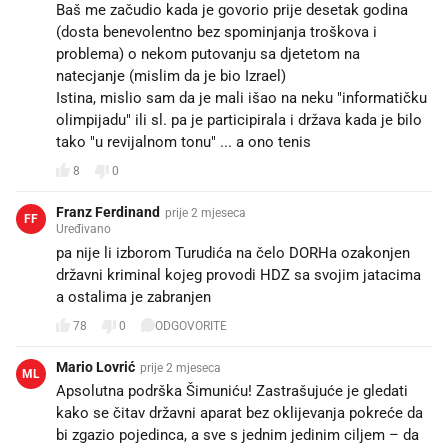
Baš me začudio kada je govorio prije desetak godina
(dosta benevolentno bez spominjanja troškova i
problema) o nekom putovanju sa djetetom na
natecjanje (mislim da je bio Izrael)
Istina, mislio sam da je mali išao na neku "informatičku
olimpijadu" ili sl. pa je participirala i država kada je bilo
tako "u revijalnom tonu" ... a ono tenis
8
0
Franz Ferdinand
prije 2 mjeseca
FF
Uređivano
pa nije li izborom Turudića na čelo DORHa ozakonjen
državni kriminal kojeg provodi HDZ sa svojim jatacima
a ostalima je zabranjen
78
0
ODGOVORITE
Mario Lovrić
prije 2 mjeseca
ML
Apsolutna podrška Šimuniću! Zastrašujuće je gledati
kako se čitav državni aparat bez oklijevanja pokreće da
bi zgazio pojedinca, a sve s jednim jedinim ciljem – da