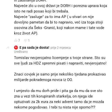
ih zaustavlja DORH.
Najveće zlo u ovoj državi je DORH i porezna uprava koja
isto ne radi posao koji bi trebala.
Najveće "zasluge" za to ima AP ( u stvari on nije
dovoljno pametan da bi to napravio, već iza toga stoji
osovina zla Šeks -Granić, koji nakon mame i tate vode
kroz život AP).
7
1
E pa sada je dosta!
prije 2 mjeseca
EJ
Uređivano
Tomislav necjerojatno licemjerje s tvoje strane. Sto su
sve ljudi za HDZ spremni pisati i napraviti, nevjerojatno!
Znaci covjek je samo prije nekoliko tjedana prokazivao
milijarde pokradenoga novca iz OO.
I umjesto da mu dorh pride i pita ga da mu da sve sto
zna u vezi tih korupiranih starkelja, on njega ide
optuzivati za 2k eura za neki advent tamo da je mozda
nekome pogodovao. I tebi tu nista nije sporno?!?