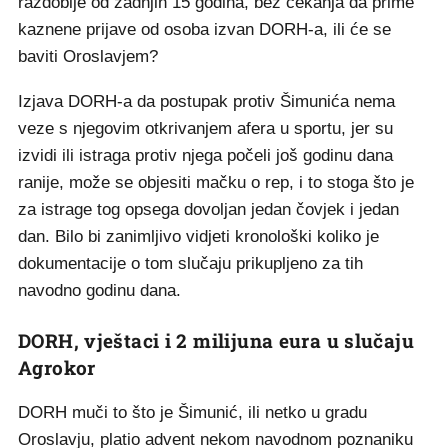
razdoblje od zadnjih 15 godina, bez čekanja da prime
kaznene prijave od osoba izvan DORH-a, ili će se
baviti Oroslavjem?
Izjava DORH-a da postupak protiv Šimunića nema
veze s njegovim otkrivanjem afera u sportu, jer su
izvidi ili istraga protiv njega počeli još godinu dana
ranije, može se objesiti mačku o rep, i to stoga što je
za istrage tog opsega dovoljan jedan čovjek i jedan
dan. Bilo bi zanimljivo vidjeti kronološki koliko je
dokumentacije o tom slučaju prikupljeno za tih
navodno godinu dana.
DORH, vještaci i 2 milijuna eura u slučaju
Agrokor
DORH muči to što je Šimunić, ili netko u gradu
Oroslavju, platio advent nekom navodnom poznaniku