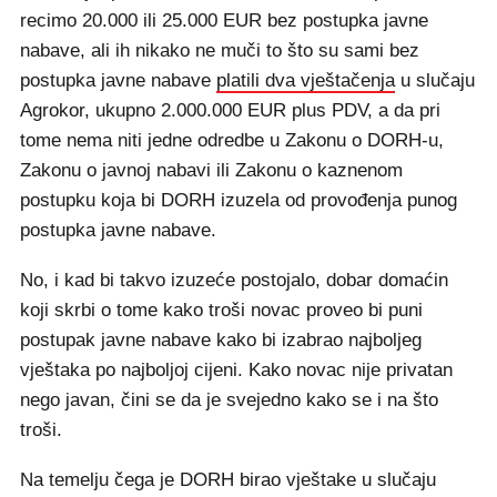
recimo 20.000 ili 25.000 EUR bez postupka javne
nabave, ali ih nikako ne muči to što su sami bez
postupka javne nabave
platili dva vještačenja
u slučaju
Agrokor, ukupno 2.000.000 EUR plus PDV, a da pri
tome nema niti jedne odredbe u Zakonu o DORH-u,
Zakonu o javnoj nabavi ili Zakonu o kaznenom
postupku koja bi DORH izuzela od provođenja punog
postupka javne nabave.
No, i kad bi takvo izuzeće postojalo, dobar domaćin
koji skrbi o tome kako troši novac proveo bi puni
postupak javne nabave kako bi izabrao najboljeg
vještaka po najboljoj cijeni. Kako novac nije privatan
nego javan, čini se da je svejedno kako se i na što
troši.
Na temelju čega je DORH birao vještake u slučaju