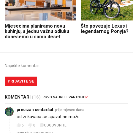
Mjesecima planiramo novu
Što povezuje Lexus i
kuhinju, a jednu važnu odluku
legendarnog Ponyja?
donesemo u samo deset
minuta
PRIJAVITE SE
KOMENTARI
(16)
precizan centaršut
prije mjesec dana
od zrikavaca se spavat ne može
6
0
ODGOVORITE