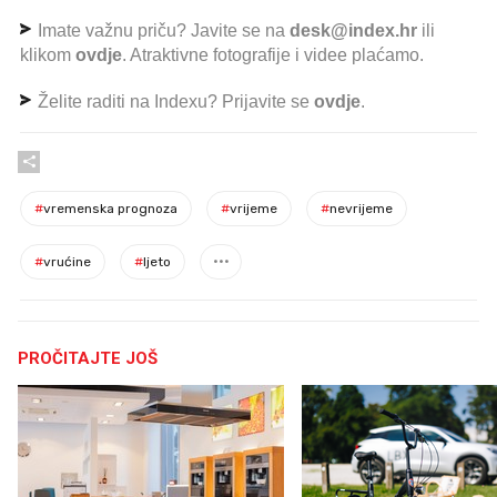
Imate važnu priču? Javite se na
desk@index.hr
ili
klikom
ovdje
. Atraktivne fotografije i videe plaćamo.
Želite raditi na Indexu? Prijavite se
ovdje
.
#
vremenska prognoza
#
vrijeme
#
nevrijeme
#
vrućine
#
ljeto
PROČITAJTE JOŠ