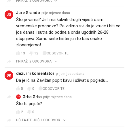
PRIKAŽI 2 ODGOVORA
Jure Grando
prije mjesec dana
JG
Što je vama? Jel ima kakvih drugih vijesti osim
vremenske prognoze? Pa vidimo svi da je vruce i biti ce
jos danas i sutra do podne,a onda ugodnih 26-28
stupnjeva. Samo sirite histeriju i to bas onako
zlonamjerno!
13
12
ODGOVORITE
PRIKAŽI 2 ODGOVORA
dezurni komentator
prije mjesec dana
DK
Da je ić na Zavižan popit kavu i uživat u pogledu...
5
0
ODGOVORITE
Grba Grba
prije mjesec dana
GG
Što te priječi?
2
0
UČITAJTE JOŠ 1 ODGOVOR