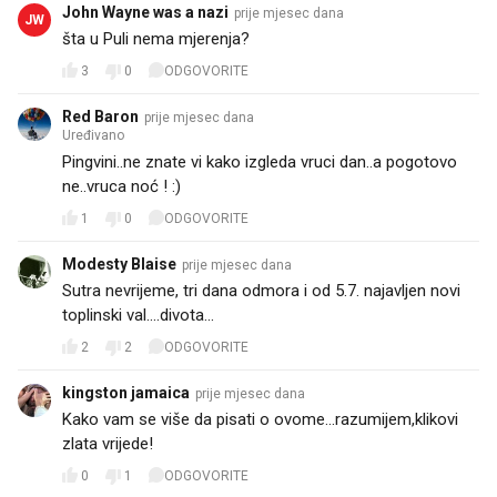
John Wayne was a nazi
prije mjesec dana
JW
šta u Puli nema mjerenja?
3
0
ODGOVORITE
Red Baron
prije mjesec dana
Uređivano
Pingvini..ne znate vi kako izgleda vruci dan..a pogotovo
ne..vruca noć ! :)
1
0
ODGOVORITE
Modesty Blaise
prije mjesec dana
Sutra nevrijeme, tri dana odmora i od 5.7. najavljen novi
toplinski val....divota...
2
2
ODGOVORITE
kingston jamaica
prije mjesec dana
Kako vam se više da pisati o ovome...razumijem,klikovi
zlata vrijede! 😎
0
1
ODGOVORITE