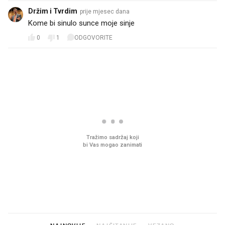
Držim i Tvrdim
prije mjesec dana
Kome bi sinulo sunce moje sinje
0
1
ODGOVORITE
PROČITAJTE JOŠ
Mjesecima planiramo novu
Što povezuje Lexus i
kuhinju, a jednu važnu odluku
legendarnog Ponyja?
donesemo u samo deset
minuta
NAJNOVIJE
NAJČITANIJE
VEZANO