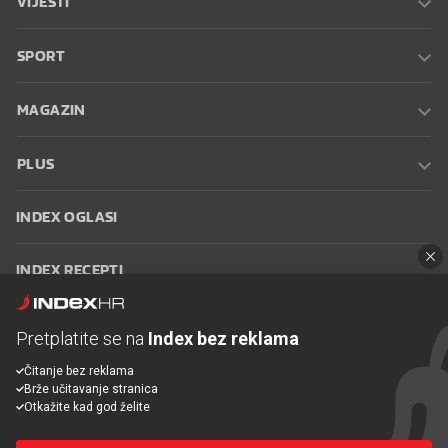
VIJESTI
SPORT
MAGAZIN
PLUS
INDEX OGLASI
INDEX RECEPTI
INFO
Pretplatite se na
Index bez reklama
Čitanje bez reklama
Oglašavanje
Zaposli se na Indexu
Kontakt
Impressum
Uvjeti
Brže učitavanje stranica
korištenja
Postavke kolačića
Otkažite kad god želite