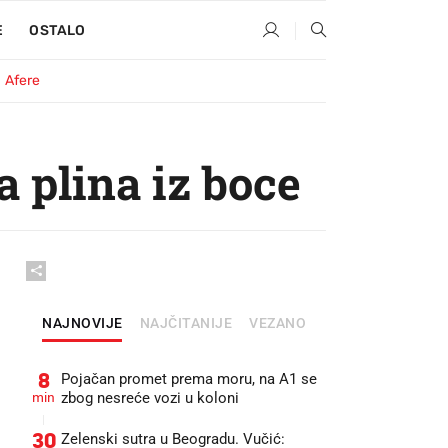
E
OSTALO
Afere
a plina iz boce
NAJNOVIJE
NAJČITANIJE
VEZANO
8
Pojačan promet prema moru, na A1 se
min
zbog nesreće vozi u koloni
30
Zelenski sutra u Beogradu. Vučić: