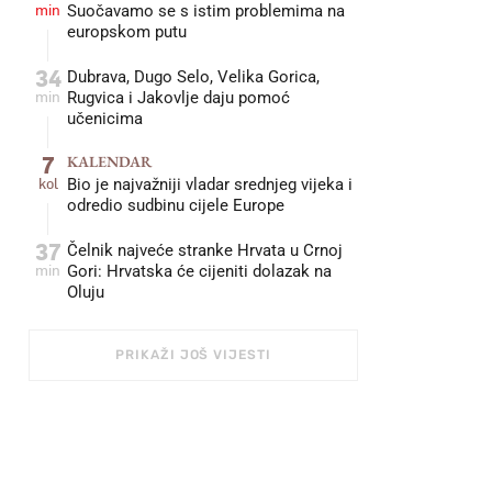
min
Suočavamo se s istim problemima na
europskom putu
34
Dubrava, Dugo Selo, Velika Gorica,
min
Rugvica i Jakovlje daju pomoć
učenicima
7
KALENDAR
kol
Bio je najvažniji vladar srednjeg vijeka i
odredio sudbinu cijele Europe
37
Čelnik najveće stranke Hrvata u Crnoj
min
Gori: Hrvatska će cijeniti dolazak na
Oluju
PRIKAŽI JOŠ VIJESTI