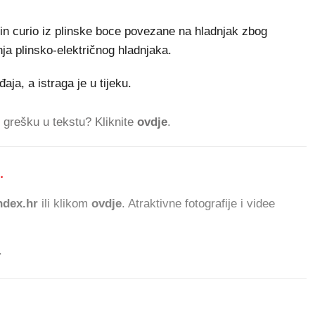
 plin curio iz plinske boce povezane na hladnjak zbog
ja plinsko-električnog hladnjaka.
aja, a istraga je u tijeku.
ti grešku u tekstu? Kliknite
ovdje
.
.
294.656 ČITATE
dex.hr
ili klikom
ovdje
. Atraktivne fotografije i videe
.