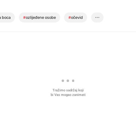
a boca
#
ozlijeđene osobe
#
očevid
Tražimo sadržaj koji
bi Vas mogao zanimati