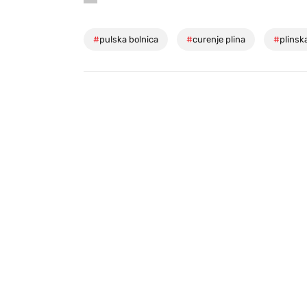
#
pulska bolnica
#
curenje plina
#
plinsk