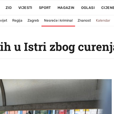
ZID
VIJESTI
SPORT
MAGAZIN
OGLASI
CIJEN
vijet
Regija
Zagreb
Nesreće i kriminal
Znanost
Kalendar
ih u Istri zbog curenj