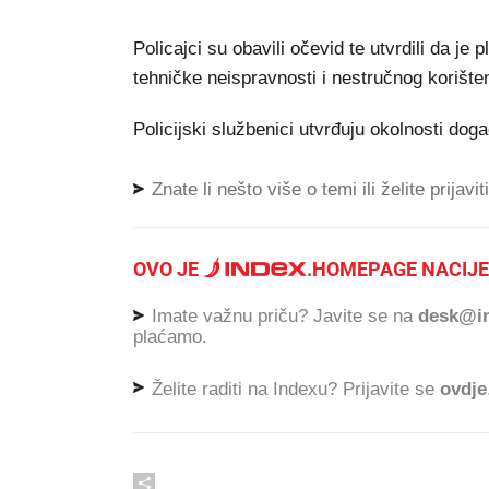
Policajci su obavili očevid te utvrdili da je
tehničke neispravnosti i nestručnog korišten
Policijski službenici utvrđuju okolnosti događ
Znate li nešto više o temi ili želite prijavi
OVO JE
.
HOMEPAGE NACIJE
Imate važnu priču? Javite se na
desk@in
plaćamo.
Želite raditi na Indexu? Prijavite se
ovdje