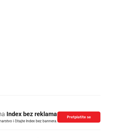
 na
Index bez reklama
Pretplatite se
arstvo i čitajte Index bez bannera.