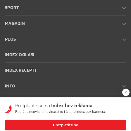
SPORT
MAGAZIN
PLUS
INDEX OGLASI
INDEX RECEPTI
INFO
Oglašavanje
Zaposli se na Indexu
Kontakt
Impressum
Uvjeti
Pretplatite se na
Index bez reklama
korištenja
Postavke kolačića
Podržite neovisno novinarstvo i čitajte Index bez bannera.
Pretplatite se
© 2026 Index