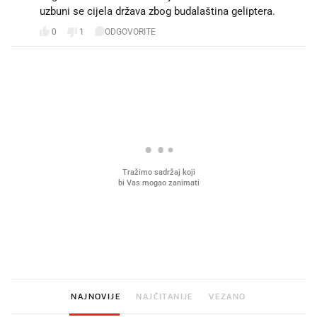
uzbuni se cijela država zbog budalaština geliptera.
0
1
ODGOVORITE
PROČITAJTE JOŠ
Što povezuje Lexus i
Kako su im čepovi boca d
legendarnog Ponyja?
nagradu od 10.000 eura
vjerovali"
NAJNOVIJE
NAJČITANIJE
VEZANO