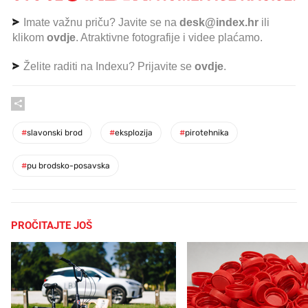
Imate važnu priču? Javite se na
desk@index.hr
ili
klikom
ovdje
. Atraktivne fotografije i videe plaćamo.
Želite raditi na Indexu? Prijavite se
ovdje
.
#
slavonski brod
#
eksplozija
#
pirotehnika
#
pu brodsko-posavska
PROČITAJTE JOŠ