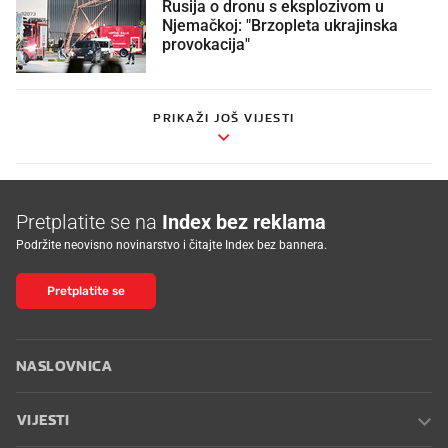
Rusija o dronu s eksplozivom u
Njemačkoj: "Brzopleta ukrajinska
provokacija"
PRIKAŽI JOŠ VIJESTI
Pretplatite se na
Index bez reklama
Podržite neovisno novinarstvo i čitajte Index bez bannera.
Pretplatite se
NASLOVNICA
VIJESTI