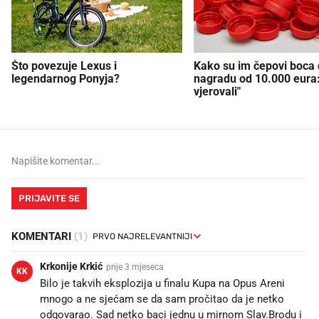
Što povezuje Lexus i
Kako su im čepovi boca d
legendarnog Ponyja?
nagradu od 10.000 eura
vjerovali"
PRIJAVITE SE
KOMENTARI
(1)
Krkonije Krkić
prije 3 mjeseca
KK
Bilo je takvih eksplozija u finalu Kupa na Opus Areni
mnogo a ne sjećam se da sam pročitao da je netko
odgovarao. Sad netko baci jednu u mirnom Slav.Brodu i