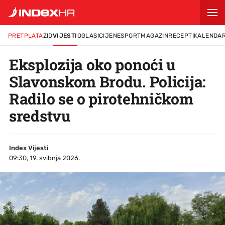
PRETPLATA
ZID
VIJESTI
OGLASI
CIJENE
SPORT
MAGAZIN
RECEPTI
KALENDA
Eksplozija oko ponoći u
Slavonskom Brodu. Policija:
Radilo se o pirotehničkom
sredstvu
Index Vijesti
09:30, 19. svibnja 2026.