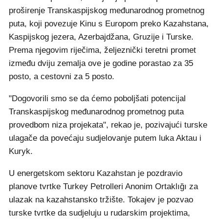
proširenje Transkaspijskog međunarodnog prometnog
puta, koji povezuje Kinu s Europom preko Kazahstana,
Kaspijskog jezera, Azerbajdžana, Gruzije i Turske.
Prema njegovim riječima, željeznički teretni promet
između dviju zemalja ove je godine porastao za 35
posto, a cestovni za 5 posto.
"Dogovorili smo se da ćemo poboljšati potencijal
Transkaspijskog međunarodnog prometnog puta
provedbom niza projekata", rekao je, pozivajući turske
ulagače da povećaju sudjelovanje putem luka Aktau i
Kuryk.
U energetskom sektoru Kazahstan je pozdravio
planove tvrtke Turkey Petrolleri Anonim Ortaklığı za
ulazak na kazahstansko tržište. Tokajev je pozvao
turske tvrtke da sudjeluju u rudarskim projektima,