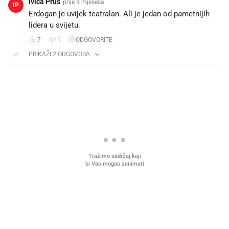
Ivica Prus
prije 3 mjeseca
IP
Erdogan je uvijek teatralan. Ali je jedan od pametnijih
lidera u svijetu.
7
1
ODGOVORITE
PRIKAŽI 2 ODGOVORA
PROČITAJTE JOŠ
Što povezuje Lexus i
Kako su im čepovi boca d
legendarnog Ponyja?
nagradu od 10.000 eura
vjerovali"