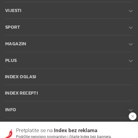
VIJESTI
SPORT
MAGAZIN
PLUS
INDEX OGLASI
INDEX RECEPTI
INFO
Oglašavanje
Zaposli se na Indexu
Kontakt
Impressum
Uvjeti
Pretplatite se na
Index bez reklama
korištenja
Postavke kolačića
Podržite neovisno novinarstvo i čitajte Index bez bannera.