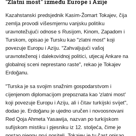
"Zlatni most" između Europe i Azije
Kazahstanski predsjednik Kasim-Žomart Tokajev, čija
zemlja provodi višesmjernu vanjsku politiku
uravnotežujući odnose s Rusijom, Kinom, Zapadom i
Turskom, opisao je Tursku kao "zlatni most" koji
povezuje Europu i Aziju. "Zahvaljujući vašoj
uravnoteženoj i dalekovidnoj politici, utjecaj Ankare na
globalnoj sceni neprestano raste", rekao je Tokajev
Erdoğanu.
"Turska je sa svojim snažnim gospodarstvom i
cijenjenom diplomacijom prepoznata kao 'zlatni most'
koji povezuje Europu i Aziju, ali i čitav turkijski svijet",
dodao je. Erdoğanu je ujedno uručen i novoosnovani
Red Qoja Ahmeta Yasawija, nazvan po turkijskom
sufijskom mistiku i pjesniku iz 12. stoljeća, čime je
postao njegov prvi nositelj. Tokajev je tu čast opisao