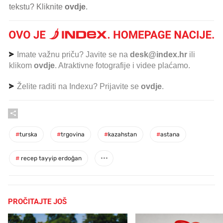
tekstu? Kliknite
ovdje
.
Imate važnu priču? Javite se na
desk@index.hr
ili
klikom
ovdje
. Atraktivne fotografije i videe plaćamo.
Želite raditi na Indexu? Prijavite se
ovdje
.
#
turska
#
trgovina
#
kazahstan
#
astana
#
recep tayyip erdoğan
PROČITAJTE JOŠ