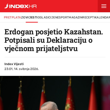
PRETPLATA
ZID
VIJESTI
OGLASI
CIJENE
SPORT
MAGAZIN
RECEPTI
KALENDA
Erdogan posjetio Kazahstan.
Potpisali su Deklaraciju o
vječnom prijateljstvu
Index Vijesti
23:01, 14. svibnja 2026.