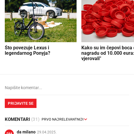
Što povezuje Lexus i
Kako su im čepovi boca d
legendarnog Ponyja?
nagradu od 10.000 eura
vjerovali"
PRIJAVITE SE
KOMENTARI
(31)
da milano
29.04.2025.
DM