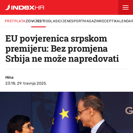
PRETPLATA
ZID
VIJESTI
OGLASI
CIJENE
SPORT
MAGAZIN
RECEPTI
KALENDA
EU povjerenica srpskom
premijeru: Bez promjena
Srbija ne može napredovati
Hina
23:18, 29. travnja 2025.