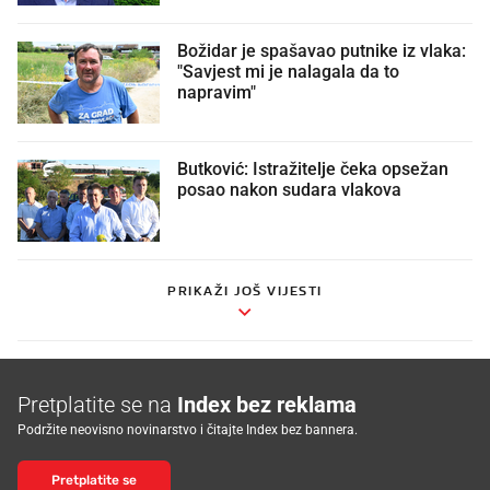
Božidar je spašavao putnike iz vlaka:
"Savjest mi je nalagala da to
napravim"
Butković: Istražitelje čeka opsežan
posao nakon sudara vlakova
PRIKAŽI JOŠ VIJESTI
Pretplatite se na
Index bez reklama
Podržite neovisno novinarstvo i čitajte Index bez bannera.
Pretplatite se