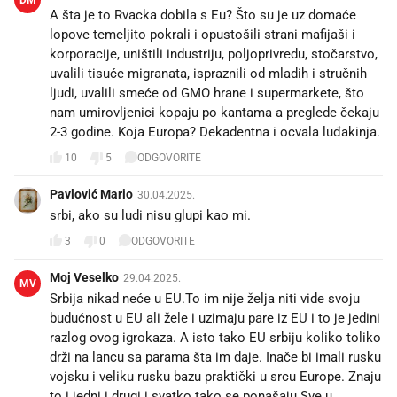
A šta je to Rvacka dobila s Eu? Što su je uz domaće
lopove temeljito pokrali i opustošili strani mafijaši i
korporacije, uništili industriju, poljoprivredu, stočarstvo,
uvalili tisuće migranata, ispraznili od mladih i stručnih
ljudi, uvalili smeće od GMO hrane i supermarkete, što
nam umirovljenici kopaju po kantama a preglede čekaju
2-3 godine. Koja Europa? Dekadentna i ocvala luđakinja.
10
5
ODGOVORITE
Pavlović Mario
30.04.2025.
srbi, ako su ludi nisu glupi kao mi.
3
0
ODGOVORITE
Moj Veselko
29.04.2025.
MV
Srbija nikad neće u EU.To im nije želja niti vide svoju
budućnost u EU ali žele i uzimaju pare iz EU i to je jedini
razlog ovog igrokaza. A isto tako EU srbiju koliko toliko
drži na lancu sa parama šta im daje. Inače bi imali rusku
vojsku i veliku rusku bazu praktički u srcu Europe. Znaju
to i jedni i drugi i svatko tako se ponašaju.Sve u