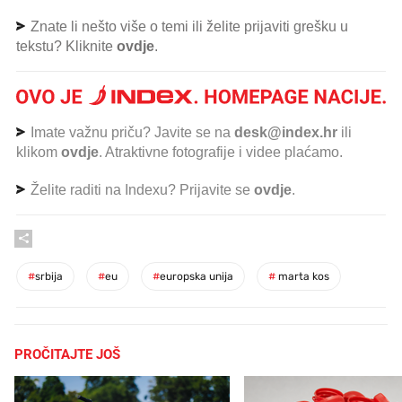
Znate li nešto više o temi ili želite prijaviti grešku u
tekstu? Kliknite
ovdje
.
Imate važnu priču? Javite se na
desk@index.hr
ili
klikom
ovdje
. Atraktivne fotografije i videe plaćamo.
Želite raditi na Indexu? Prijavite se
ovdje
.
#
srbija
#
eu
#
europska unija
#
marta kos
PROČITAJTE JOŠ