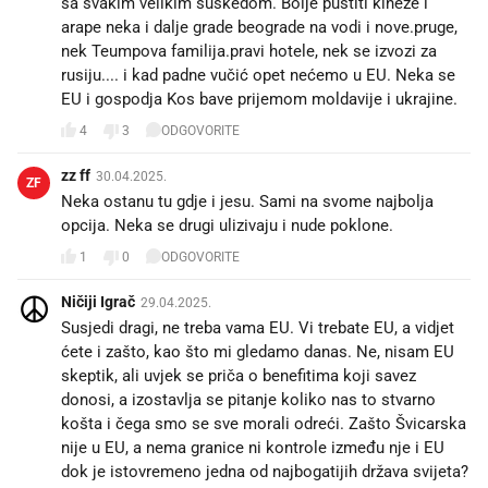
sa svakim velikim suskedom. Bolje pustiti kineze i
arape neka i dalje grade beograde na vodi i nove.pruge,
nek Teumpova familija.pravi hotele, nek se izvozi za
rusiju.... i kad padne vučić opet nećemo u EU. Neka se
EU i gospodja Kos bave prijemom moldavije i ukrajine.
4
3
ODGOVORITE
zz ff
30.04.2025.
ZF
Neka ostanu tu gdje i jesu. Sami na svome najbolja
opcija. Neka se drugi ulizivaju i nude poklone.
1
0
ODGOVORITE
Ničiji Igrač
29.04.2025.
Susjedi dragi, ne treba vama EU. Vi trebate EU, a vidjet
ćete i zašto, kao što mi gledamo danas. Ne, nisam EU
skeptik, ali uvjek se priča o benefitima koji savez
donosi, a izostavlja se pitanje koliko nas to stvarno
košta i čega smo se sve morali odreći. Zašto Švicarska
nije u EU, a nema granice ni kontrole između nje i EU
dok je istovremeno jedna od najbogatijih država svijeta?