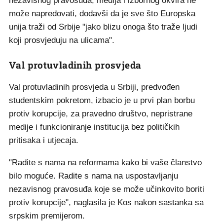
nezavisnog pravosuđa, medija i izbornog okvira ne
može napredovati, dodavši da je sve što Europska
unija traži od Srbije "jako blizu onoga što traže ljudi
koji prosvjeduju na ulicama".
Val protuvladinih prosvjeda
Val protuvladinih prosvjeda u Srbiji, predvođen
studentskim pokretom, izbacio je u prvi plan borbu
protiv korupcije, za pravedno društvo, nepristrane
medije i funkcioniranje institucija bez političkih
pritisaka i utjecaja.
"Radite s nama na reformama kako bi vaše članstvo
bilo moguće. Radite s nama na uspostavljanju
nezavisnog pravosuđa koje se može učinkovito boriti
protiv korupcije", naglasila je Kos nakon sastanka sa
srpskim premijerom.