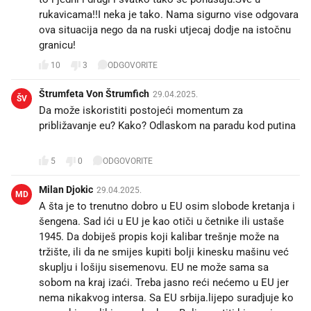
rukavicama!!I neka je tako. Nama sigurno vise odgovara
ova situacija nego da na ruski utjecaj dodje na istočnu
granicu!
10
3
ODGOVORITE
Štrumfeta Von Štrumfich
29.04.2025.
ŠV
Da može iskoristiti postojeći momentum za
približavanje eu? Kako? Odlaskom na paradu kod putina
🤷
5
0
ODGOVORITE
Milan Djokic
29.04.2025.
MD
A šta je to trenutno dobro u EU osim slobode kretanja i
šengena. Sad ići u EU je kao otiči u četnike ili ustaše
1945. Da dobiješ propis koji kalibar trešnje može na
tržište, ili da ne smijes kupiti bolji kinesku mašinu već
skuplju i lošiju sisemenovu. EU ne može sama sa
sobom na kraj izaći. Treba jasno reći nećemo u EU jer
nema nikakvog intersa. Sa EU srbija.lijepo suradjuje ko