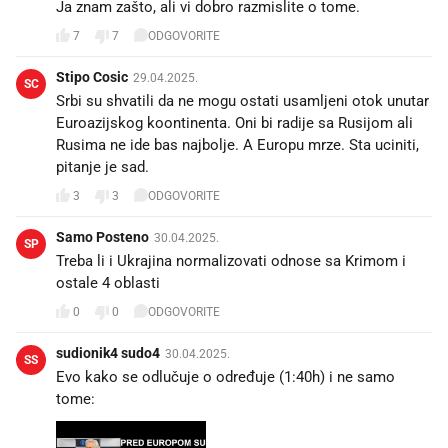
Ja znam zašto, ali vi dobro razmislite o tome.
7
7
ODGOVORITE
Stipo Cosic
29.04.2025.
SC
Srbi su shvatili da ne mogu ostati usamljeni otok unutar
Euroazijskog koontinenta. Oni bi radije sa Rusijom ali
Rusima ne ide bas najbolje. A Europu mrze. Sta uciniti,
pitanje je sad.
3
3
ODGOVORITE
Samo Posteno
30.04.2025.
SP
Treba li i Ukrajina normalizovati odnose sa Krimom i
ostale 4 oblasti
0
0
ODGOVORITE
sudionik4 sudo4
30.04.2025.
SS
Evo kako se odlučuje o određuje (1:40h) i ne samo