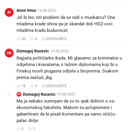
Anon Imus
19.08.2022.
AI
Jel bi bio isti problem da se radi o muskarcu? Ona
mladima krade show pa je skandal dok HDZ-ovci
mladima kradu buducnost.
46
4
ODGOVORITE
Domagoj Rucevic
19.08.2022.
DR
Najjača političarka ikada. Mi glasamo za kriminalce u
odijelima i kravatama, s lažnim diplomama koji bi u
Finskoj nosili prugasta odijela s brojevima. Svakom
prema zasluzi, jbg.
78
9
ODGOVORITE
Domagoj Rucevic
19.08.2022.
DR
Ma ja nekako sumnjam da su to ipak doktori s os-
ekonomskog fakulteta. Mahom su polupismeni i
gabaritirani da bi pisali komentare pa samo stišću -
palac dolje.
5
1