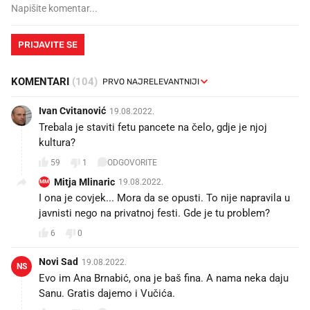
PRIJAVITE SE
KOMENTARI
(104)
Ivan Cvitanović
19.08.2022.
Trebala je staviti fetu pancete na čelo, gdje je njoj
kultura?
59
1
ODGOVORITE
Mitja Mlinaric
19.08.2022.
MM
I ona je covjek... Mora da se opusti. To nije napravila u
javnisti nego na privatnoj festi. Gde je tu problem?
6
0
Novi Sad
19.08.2022.
NS
Evo im Ana Brnabić, ona je baš fina. A nama neka daju
Sanu. Gratis dajemo i Vučića.