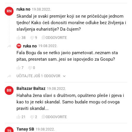
ruka no
19.08.2022.
RN
Skandal je svaki premijer koji se ne pričešćuje jednom
tjedno! Kako ćeš donositi moralne odluke bez življenja i
slavljenja euharistije? Da čujem?
38
9
ODGOVORITE
ruka no
19.08.2022.
RN
Fala Bogu da se netko javio pametovat..neznam sta
pitas, presretan sam..jesi se ispovjedio za Gospu?
7
0
UČITAJTE JOŠ 1 ODGOVOR
Baltazar Baltaz
19.08.2022.
BB
Hahaha žena slavi s društvom, opušteno pleše i pjeva i
kao to je neki skandal. Samo budale mogu od ovoga
praviti skandal...
21
2
ODGOVORITE
Tanay SB
19.08.2022.
TS