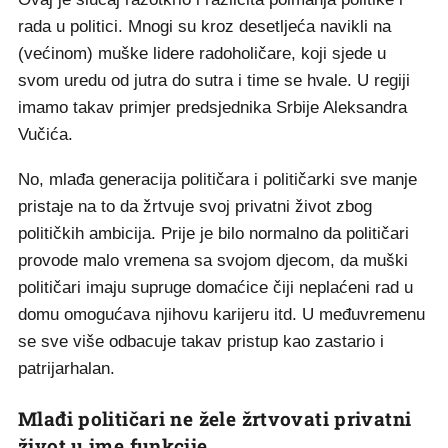
rada u politici. Mnogi su kroz desetljeća navikli na
(većinom) muške lidere radoholičare, koji sjede u
svom uredu od jutra do sutra i time se hvale. U regiji
imamo takav primjer predsjednika Srbije Aleksandra
Vučića.
No, mlađa generacija političara i političarki sve manje
pristaje na to da žrtvuje svoj privatni život zbog
političkih ambicija. Prije je bilo normalno da političari
provode malo vremena sa svojom djecom, da muški
političari imaju supruge domaćice čiji neplaćeni rad u
domu omogućava njihovu karijeru itd. U međuvremenu
se sve više odbacuje takav pristup kao zastario i
patrijarhalan.
Mlađi političari ne žele žrtvovati privatni
život u ime funkcije