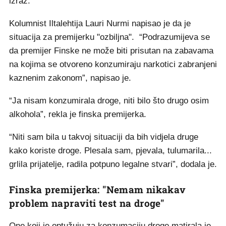
izraz.
Kolumnist Iltalehtija Lauri Nurmi napisao je da je
situacija za premijerku "ozbiljna". “Podrazumijeva se
da premijer Finske ne može biti prisutan na zabavama
na kojima se otvoreno konzumiraju narkotici zabranjeni
kaznenim zakonom”, napisao je.
“Ja nisam konzumirala droge, niti bilo što drugo osim
alkohola”, rekla je finska premijerka.
“Niti sam bila u takvoj situaciji da bih vidjela druge
kako koriste droge. Plesala sam, pjevala, tulumarila...
grlila prijatelje, radila potpuno legalne stvari”, dodala je.
Finska premijerka: "Nemam nikakav
problem napraviti test na droge"
One koji je optužuju za konzumaciju droge matirala je