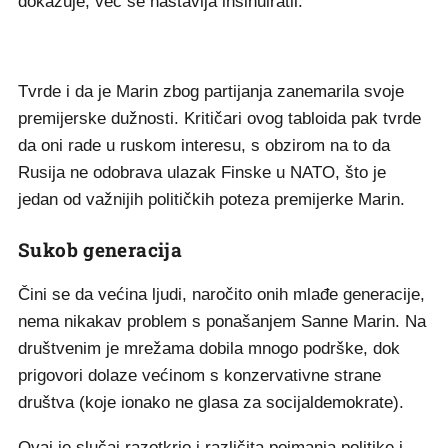
dokazuje, već se nastavlja insinuiratil.
Tvrde i da je Marin zbog partijanja zanemarila svoje
premijerske dužnosti. Kritičari ovog tabloida pak tvrde
da oni rade u ruskom interesu, s obzirom na to da
Rusija ne odobrava ulazak Finske u NATO, što je
jedan od važnijih političkih poteza premijerke Marin.
Sukob generacija
Čini se da većina ljudi, naročito onih mlađe generacije,
nema nikakav problem s ponašanjem Sanne Marin. Na
društvenim je mrežama dobila mnogo podrške, dok
prigovori dolaze većinom s konzervativne strane
društva (koje ionako ne glasa za socijaldemokrate).
Ovaj je slučaj razotkrio i različita poimanja politike i