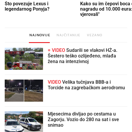
Što povezuje Lexus i
Kako su im čepovi boca d
legendarnog Ponyja?
nagradu od 10.000 eura
vjerovali"
NAJNOVIJE
NAJČITANIJE
VEZANO
VIDEO
Sudarili se vlakovi HŽ-a.
Šestero teško ozlijeđeno, mlađa
žena na intenzivnoj
VIDEO
Velika tučnjava BBB-a i
Torcide na zagrebačkom aerodromu
Mjesecima divljao po cestama u
Zagorju. Vozio do 280 na sat i sve
snimao