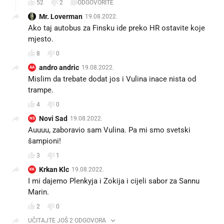
52
2
ODGOVORITE
Mr. Loverman
19.08.2022.
Ako taj autobus za Finsku ide preko HR ostavite koje
mjesto.
8
0
andro andric
19.08.2022.
AA
Mislim da trebate dodat jos i Vulina inace nista od
trampe.
4
0
Novi Sad
19.08.2022.
NS
Auuuu, zaboravio sam Vulina. Pa mi smo svetski
šampioni!
3
1
Krkan Klc
19.08.2022.
KK
I mi dajemo Plenkyja i Zokija i cijeli sabor za Sannu
Marin.
2
0
UČITAJTE JOŠ 2 ODGOVORA