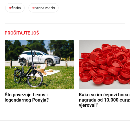
#
finska
#
sanna marin
PROČITAJTE JOŠ
Što povezuje Lexus i
Kako su im čepovi boca d
legendarnog Ponyja?
nagradu od 10.000 eura
vjerovali"