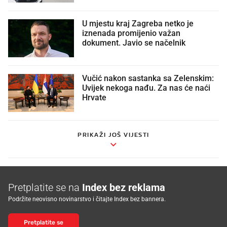
U mjestu kraj Zagreba netko je
iznenada promijenio važan
dokument. Javio se načelnik
Vučić nakon sastanka sa Zelenskim:
Uvijek nekoga nađu. Za nas će naći
Hrvate
PRIKAŽI JOŠ VIJESTI
Pretplatite se na
Index bez reklama
Podržite neovisno novinarstvo i čitajte Index bez bannera.
Pretplatite se