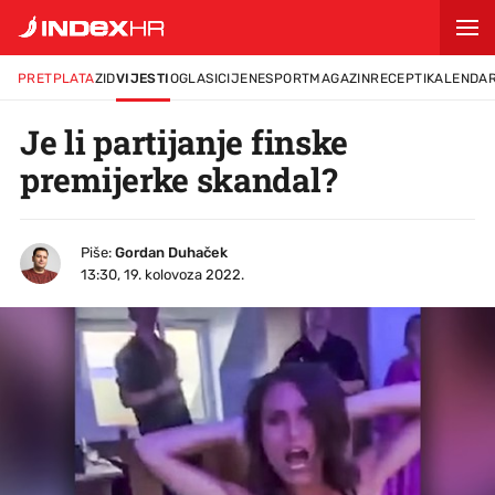
PRETPLATA
ZID
VIJESTI
OGLASI
CIJENE
SPORT
MAGAZIN
RECEPTI
KALENDA
Je li partijanje finske
premijerke skandal?
Piše:
Gordan Duhaček
13:30, 19. kolovoza 2022.