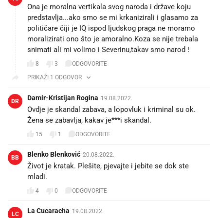
Ona je moralna vertikala svog naroda i države koju
predstavlja...ako smo se mi krkanizirali i glasamo za
političare čiji je IQ ispod ljudskog praga ne moramo
moralizirati ono što je amoralno.Koza se nije trebala
snimati ali mi volimo i Severinu,takav smo narod !
8
3
ODGOVORITE
PRIKAŽI 1 ODGOVOR
Damir-Kristijan Rogina
19.08.2022.
DR
Ovdje je skandal zabava, a lopovluk i kriminal su ok.
Žena se zabavlja, kakav je***i skandal.
15
1
ODGOVORITE
Blenko Blenković
20.08.2022.
BB
Život je kratak. Plešite, pjevajte i jebite se dok ste
mladi.
4
0
ODGOVORITE
La Cucaracha
19.08.2022.
LC