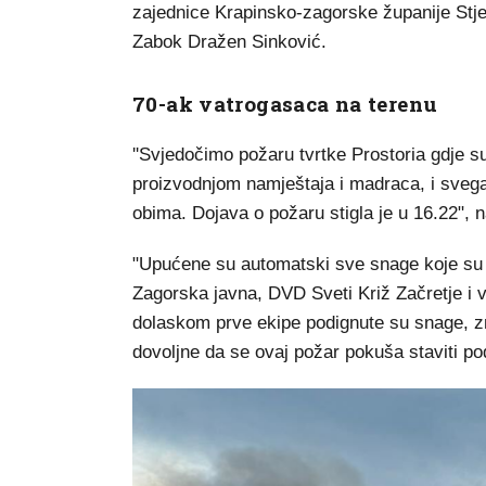
zajednice Krapinsko-zagorske županije Stje
Zabok Dražen Sinković.
70-ak vatrogasaca na terenu
''Svjedočimo požaru tvrtke Prostoria gdje s
proizvodnjom namještaja i madraca, i svega 
obima. Dojava o požaru stigla je u 16.22", 
"Upućene su automatski sve snage koje su b
Zagorska javna, DVD Sveti Križ Začretje i 
dolaskom prve ekipe podignute su snage, zn
dovoljne da se ovaj požar pokuša staviti po