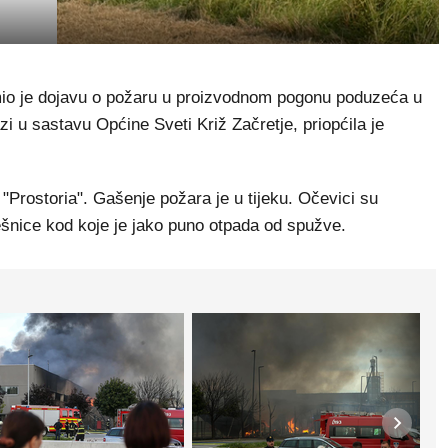
imio je dojavu o požaru u proizvodnom pogonu poduzeća u
i u sastavu Općine Sveti Križ Začretje, priopćila je
 "Prostoria". Gašenje požara je u tijeku. Očevici su
rešnice kod koje je jako puno otpada od spužve.