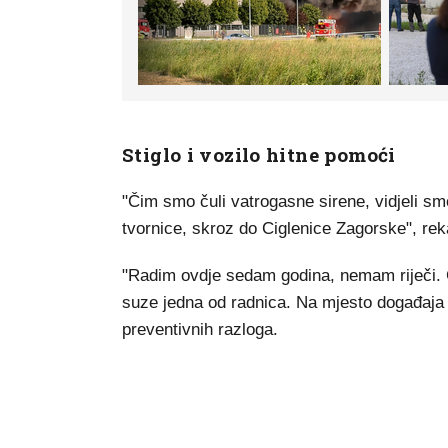
Stiglo i vozilo hitne pomoći
"Čim smo čuli vatrogasne sirene, vidjeli s
tvornice, skroz do Ciglenice Zagorske", re
"Radim ovdje sedam godina, nemam riječi. G
suze jedna od radnica. Na mjesto događaja s
preventivnih razloga.