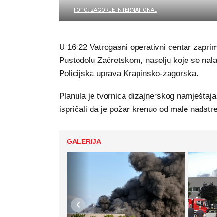
FOTO: ZAGORJE INTERNATIONAL
U 16:22 Vatrogasni operativni centar zapr
Pustodolu Začretskom, naselju koje se nalaz
Policijska uprava Krapinsko-zagorska.
Planula je tvornica dizajnerskog namještaja
ispričali da je požar krenuo od male nadst
GALERIJA