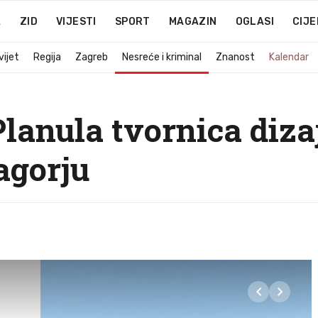
A
ZID
VIJESTI
SPORT
MAGAZIN
OGLASI
CIJE
vijet
Regija
Zagreb
Nesreće i kriminal
Znanost
Kalendar
lanula tvornica diz
agorju