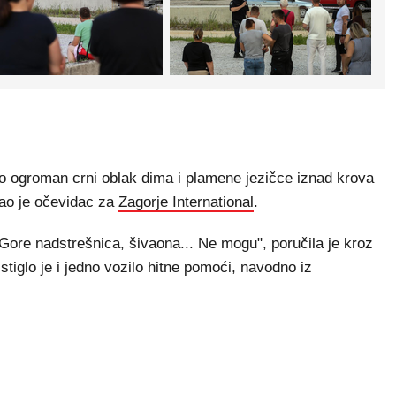
mo ogroman crni oblak dima i plamene jezičce iznad krova
kao je očevidac za
Zagorje International
.
ore nadstrešnica, šivaona... Ne mogu", poručila je kroz
tiglo je i jedno vozilo hitne pomoći, navodno iz