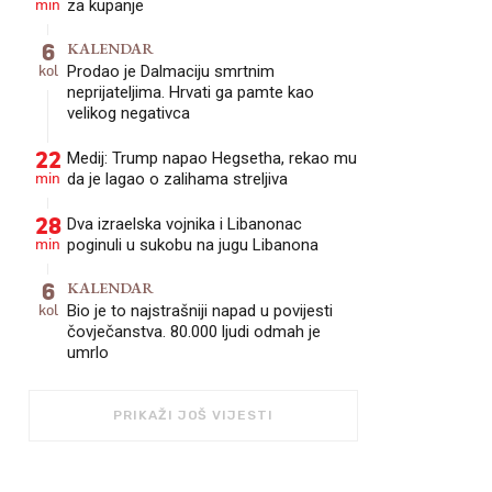
min
za kupanje
6
KALENDAR
kol
Prodao je Dalmaciju smrtnim
neprijateljima. Hrvati ga pamte kao
velikog negativca
22
Medij: Trump napao Hegsetha, rekao mu
min
da je lagao o zalihama streljiva
28
Dva izraelska vojnika i Libanonac
min
poginuli u sukobu na jugu Libanona
6
KALENDAR
kol
Bio je to najstrašniji napad u povijesti
čovječanstva. 80.000 ljudi odmah je
umrlo
PRIKAŽI JOŠ VIJESTI
FOTO: ZELJKO LUKUNIC/PIXSELL