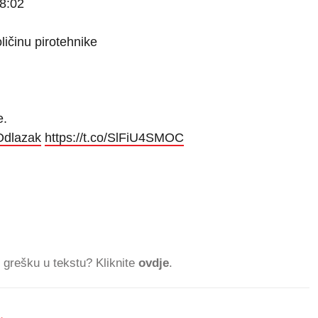
8:02
ličinu pirotehnike
e.
Odlazak
https://t.co/SlFiU4SMOC
ti grešku u tekstu? Kliknite
ovdje
.
.
963.127 ČITATELJA DANA