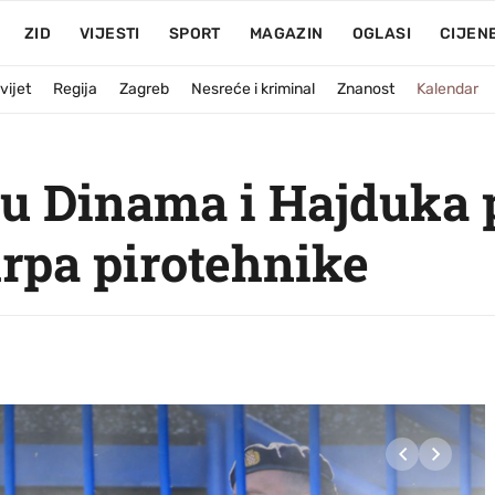
ZID
VIJESTI
SPORT
MAGAZIN
OGLASI
CIJEN
vijet
Regija
Zagreb
Nesreće i kriminal
Znanost
Kalendar
ju Dinama i Hajduka 
hrpa pirotehnike