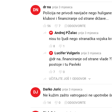
dr na
prije 3 mjeseca
DN
Policija ne privodi navijače nego huligane.
klubovi i financiranje od strane države...
56
7
ODGOVORITE
Andrej PŽalac
prije 3 mjeseca
AP
nisu to ljudi nego stranačka vojska k
8
1
Lucifer Vulgaris
prije 3 mjeseca
LV
@dr na..financiranje od strane vlade 
postoje i tu Pavleki
7
0
UČITAJTE JOŠ 1 ODGOVOR
Darko Juric
prije 3 mjeseca
DJ
Ne kužim zašto vatrogasci ne upotrebe šm
14
0
ODGOVORITE