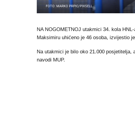
FOTO: MARKO PRPIC/PIXSELL
NA NOGOMETNOJ utakmici 34. kola HNL-a 
Maksimiru uhićeno je 46 osoba, izvijestio j
Na utakmici je bilo oko 21.000 posjetitelja, 
navodi MUP.