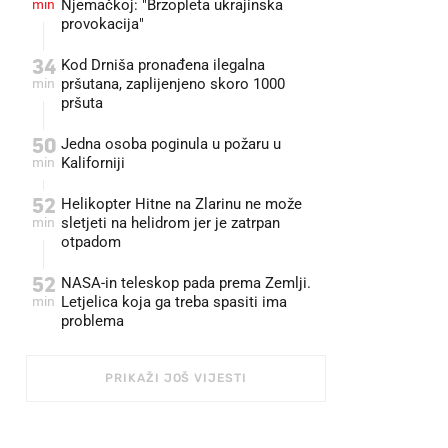
min
Njemačkoj: "Brzopleta ukrajinska
provokacija"
34
Kod Drniša pronađena ilegalna
min
pršutana, zaplijenjeno skoro 1000
pršuta
50
Jedna osoba poginula u požaru u
min
Kaliforniji
52
Helikopter Hitne na Zlarinu ne može
min
sletjeti na helidrom jer je zatrpan
otpadom
52
NASA-in teleskop pada prema Zemlji.
min
Letjelica koja ga treba spasiti ima
problema
PRIKAŽI JOŠ VIJESTI
FOTO: MARKO PRPIC/PIXSELL