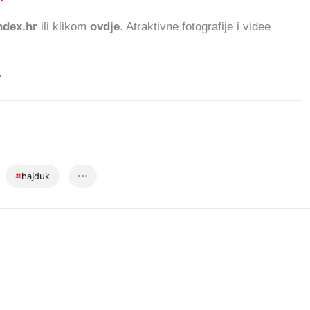
dex.hr
ili klikom
ovdje
. Atraktivne fotografije i videe
.
#
hajduk