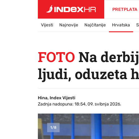
PRETPLATA
Vijesti
Najnovije
Najčitanije
Hrvatska
S
FOTO
Na derbi
ljudi, oduzeta 
Hina, Index Vijesti
Zadnja nadopuna: 18:54, 09. svibnja 2026.
1
/
8