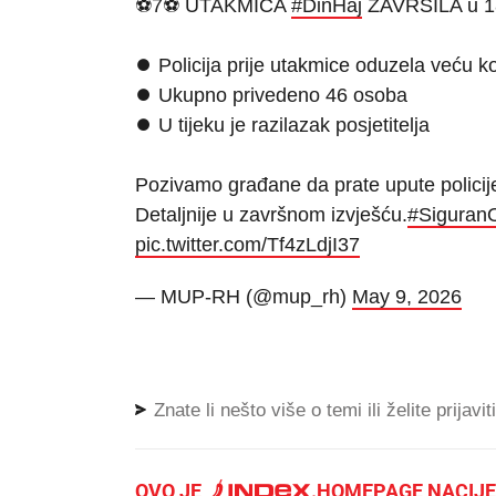
⚽️7⚽️ UTAKMICA
#DinHaj
ZAVRŠILA u 1
⏺️ Policija prije utakmice oduzela veću ko
⏺️ Ukupno privedeno 46 osoba
⏺️ U tijeku je razilazak posjetitelja
Pozivamo građane da prate upute policij
Detaljnije u završnom izvješću.
#Siguran
pic.twitter.com/Tf4zLdjI37
— MUP-RH (@mup_rh)
May 9, 2026
Znate li nešto više o temi ili želite prijavi
OVO JE
.
HOMEPAGE NACIJE