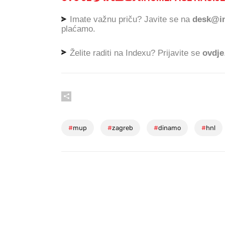
Imate važnu priču? Javite se na
desk@in
plaćamo.
Želite raditi na Indexu? Prijavite se
ovdje
#
mup
#
zagreb
#
dinamo
#
hnl