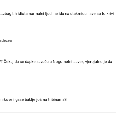
..zbog tih idiota normalni ljudi ne idu na utakmicu...sve su to krivi
radezea
??? Čekaj da se šapke zavuču u Nogometni savez, vjerojatno je da
rkove i gase baklje još na tribinama?!