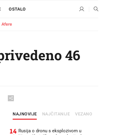
E
OSTALO
Afere
privedeno 46
NAJNOVIJE
NAJČITANIJE
VEZANO
14
Rusija o dronu s eksplozivom u