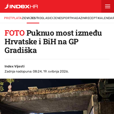
PRETPLATA
ZID
VIJESTI
OGLASI
CIJENE
SPORT
MAGAZIN
RECEPTI
KALENDA
FOTO
Puknuo most između
Hrvatske i BiH na GP
Gradiška
Index Vijesti
Zadnja nadopuna: 08:24, 19. svibnja 2026.