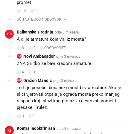
promet
12
0
UČITAJTE JOŠ 1 ODGOVOR
Balkanska sirotinja
prije 3 mjeseca
BS
A di je armatura koja viri iz mosta?
8
0
ODGOVORITE
Novi Ambasador
prije 3 mjeseca
NA
ZNA SE tko se bavi krađom armature.
4
1
Dražen Mandić
prije 3 mjeseca
DM
To ti je posebni bosanski most bez armature. Ako je
slici vjerovati otpala je ograda mosta preko manjeg
raspona koji služi kao prolaz za cestovni promet i
pješake. Trulež.
3
0
Kontra indoktriniran
prije 3 mjeseca
KI