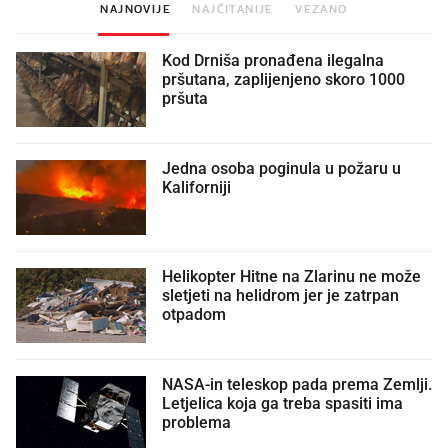
NAJNOVIJE
NAJČITANIJE
VEZANO
Kod Drniša pronađena ilegalna
pršutana, zaplijenjeno skoro 1000
pršuta
Jedna osoba poginula u požaru u
Kaliforniji
Helikopter Hitne na Zlarinu ne može
sletjeti na helidrom jer je zatrpan
otpadom
NASA-in teleskop pada prema Zemlji.
Letjelica koja ga treba spasiti ima
problema