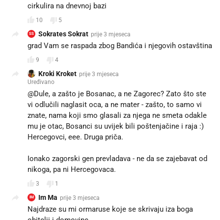
cirkulira na dnevnoj bazi
10
5
Sokrates Sokrat
prije 3 mjeseca
SS
grad Vam se raspada zbog Bandića i njegovih ostavština
9
4
Kroki Kroket
prije 3 mjeseca
Uređivano
@Dule, a zašto je Bosanac, a ne Zagorec? Zato što ste
vi odlučili naglasit oca, a ne mater - zašto, to samo vi
znate, nama koji smo glasali za njega ne smeta odakle
mu je otac, Bosanci su uvijek bili poštenjačine i raja :)
Hercegovci, eee. Druga priča.
Ionako zagorski gen prevladava - ne da se zajebavat od
nikoga, pa ni Hercegovaca.
3
1
Im Ma
prije 3 mjeseca
IM
Najdraze su mi ormaruse koje se skrivaju iza boga
obitelji i domovine