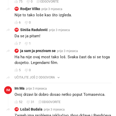
75
0
ODGOVORITE
Rodjer Vilko
prije 3 mjeseca
RV
Nije to tako loše kao što izgleda.
6
0
Siniša Radulović
prije 3 mjeseca
SR
Da se ja pitam!
7
1
ja sam ja prezivam se
prije 3 mjeseca
JP
Ha ha nije ovaj most tako loš. Svaka čast da si se toga
dosjetio. Legendarni film.
5
0
UČITAJTE JOŠ 2 ODGOVORA
Im Ma
prije 3 mjeseca
IM
Ovoj drzavi bi dobro dosao netko poput Tomasevica.
52
31
ODGOVORITE
Ložač Budala
prije 3 mjeseca
LB
Zagreb ima problema isključivo zbog države i Bandićeva