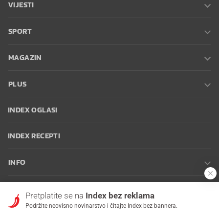
VIJESTI
SPORT
MAGAZIN
PLUS
INDEX OGLASI
INDEX RECEPTI
INFO
Oglašavanje
Zaposli se na Indexu
Kontakt
Impressum
Uvjeti
Pretplatite se na
Index bez reklama
korištenja
Postavke kolačića
Podržite neovisno novinarstvo i čitajte Index bez bannera.