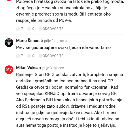
Polovica hrvatskog izvoza na Istok ide preko tog mosta,
zbog čega je Hrvatska sufinancirala novi, čije je
otvaranje predmet spora između BiH entiteta oko
raspodjele prihoda od PDV-a.
7
0
ODGOVORITE
Mario Šimunić
prije 3 mjeseca
Previše gastarbajtera svaki tjedan ide vamo tamo
7
0
ODGOVORITE
Milan Vuksan
prije 3 mjeseca
MV
Rješenje: Stari GP Gradiška zatvoriti, kompletnu smjenu
carinika i graničnih policajaca prebaciti na novi GP
Gradiška otvoriti i početi normalno funkcionirati. Kad
već specijalac KRNJIĆ opstruira otvaranje novog GP.
Ako Federacija BiH ima kakvih financijskih potraživanja
od RSa postoje zato sudovi, državne i međunarodne
institucije gdje se rješavaju takve stvari. Ako ti meni
duguješ novac nemogu ja doći i tebi skinuti tablice sa
auta nema toga postoje institucije koje to rješavaju.