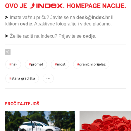
Imate važnu priču? Javite se na
desk@index.hr
ili
klikom
ovdje
. Atraktivne fotografije i videe plaćamo.
Želite raditi na Indexu? Prijavite se
ovdje
.
#
hak
#
promet
#
most
#
granični prijelaz
#
stara gradiška
PROČITAJTE JOŠ