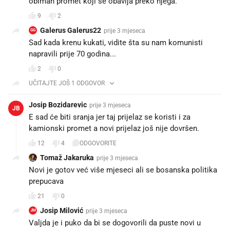
obiman promet koji se obavlja preko njega.
9
2
Galerus Galerus22
prije 3 mjeseca
GG
Sad kada krenu kukati, vidite šta su nam komunisti
napravili prije 70 godina...
2
0
UČITAJTE JOŠ 1 ODGOVOR
Josip Bozidarevic
prije 3 mjeseca
JB
E sad će biti sranja jer taj prijelaz se koristi i za
kamionski promet a novi prijelaz još nije dovršen.
12
4
ODGOVORITE
Tomaž Jakaruka
prije 3 mjeseca
Novi je gotov već više mjeseci ali se bosanska politika
prepucava
21
0
Josip Milović
prije 3 mjeseca
JM
Valjda je i puko da bi se dogovorili da puste novi u