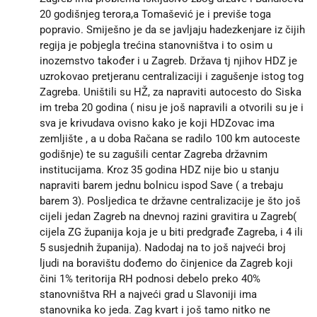
20 godišnjeg terora,a Tomašević je i previše toga
popravio. Smiješno je da se javljaju hadezkenjare iz čijih
regija je pobjegla trećina stanovništva i to osim u
inozemstvo također i u Zagreb. Država tj njihov HDZ je
uzrokovao pretjeranu centralizaciji i zagušenje istog tog
Zagreba. Uništili su HŽ, za napraviti autocesto do Siska
im treba 20 godina ( nisu je još napravili a otvorili su je i
sva je krivudava ovisno kako je koji HDZovac ima
zemljište , a u doba Račana se radilo 100 km autoceste
godišnje) te su zagušili centar Zagreba državnim
institucijama. Kroz 35 godina HDZ nije bio u stanju
napraviti barem jednu bolnicu ispod Save ( a trebaju
barem 3). Posljedica te državne centralizacije je što još
cijeli jedan Zagreb na dnevnoj razini gravitira u Zagreb(
cijela ZG županija koja je u biti predgrađe Zagreba, i 4 ili
5 susjednih županija). Nadodaj na to još najveći broj
ljudi na boravištu dođemo do činjenice da Zagreb koji
čini 1% teritorija RH podnosi debelo preko 40%
stanovništva RH a najveći grad u Slavoniji ima
stanovnika ko jeda. Zag kvart i još tamo nitko ne