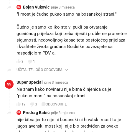
Bojan Vukovic
prije 3 mjeseca
BV
"I most je čudno pukao samo na bosanskoj strani."
Čudno je samo koliko ste vi pukli pa otvaranje
graničnog prijelaza koji treba riješiti probleme prometne
sigurnosti, nedovoljnog kapaciteta postojećeg prijelaza
i kvalitete života građana Gradiške povezujete sa
raspodjelom PDV-a.
3
1
UČITAJTE JOŠ 3 ODGOVORA
Super Special
prije 3 mjeseca
SS
Ne znam kako novinaru nije bitna činjenica da je
"puknuo most" na bosanskoj strani
19
3
ODGOVORITE
Predrag Babić
prije 3 mjeseca
PB
nije bitna jer to nije ni bosanski ni hrvatski most to je
jugoslavenski most koji nije bio predviđen za ovako