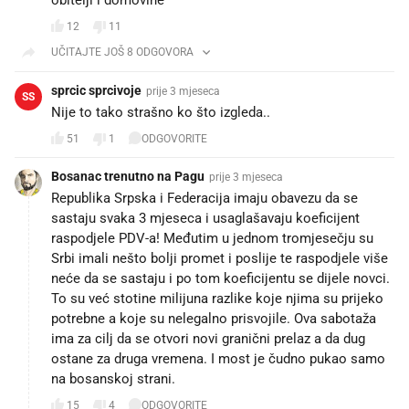
12
11
UČITAJTE JOŠ 8 ODGOVORA
sprcic sprcivoje
prije 3 mjeseca
SS
Nije to tako strašno ko što izgleda..
51
1
ODGOVORITE
Bosanac trenutno na Pagu
prije 3 mjeseca
Republika Srpska i Federacija imaju obavezu da se
sastaju svaka 3 mjeseca i usaglašavaju koeficijent
raspodjele PDV-a! Međutim u jednom tromjesečju su
Srbi imali nešto bolji promet i poslije te raspodjele više
neće da se sastaju i po tom koeficijentu se dijele novci.
To su već stotine milijuna razlike koje njima su prijeko
potrebne a koje su nelegalno prisvojile. Ova sabotaža
ima za cilj da se otvori novi granični prelaz a da dug
ostane za druga vremena. I most je čudno pukao samo
na bosanskoj strani.
15
4
ODGOVORITE