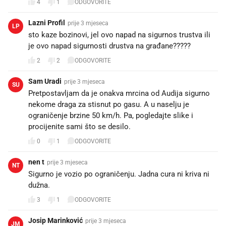
4
1
ODGOVORITE
Lazni Profil
prije 3 mjeseca
LP
sto kaze bozinovi, jel ovo napad na sigurnos trustva ili
je ovo napad sigurnosti drustva na građane?????
2
2
ODGOVORITE
Sam Uradi
prije 3 mjeseca
SU
Pretpostavljam da je onakva mrcina od Audija sigurno
nekome draga za stisnut po gasu. A u naselju je
ograničenje brzine 50 km/h. Pa, pogledajte slike i
procijenite sami što se desilo.
0
1
ODGOVORITE
nen t
prije 3 mjeseca
NT
Sigurno je vozio po ograničenju. Jadna cura ni kriva ni
dužna.
3
1
ODGOVORITE
Josip Marinković
prije 3 mjeseca
JM