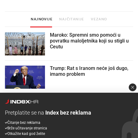
NAJNOVIJE
NAJČITANIJE
VEZANO
Maroko: Spremni smo pomoći u
povratku maloljetnika koji su stigli u
Ceutu
Trump: Rat s Iranom neće još dugo,
imamo problem
Sjećate se Muskove Grokipedije?
Mjesecima je napuštena i puna
Pretplatite se na
Index bez reklama
dezinformacija
Čitanje bez reklama
Brže učitavanje stranica
VIDEO
Amerikanci se pobunili protiv
Otkažite kad god želite