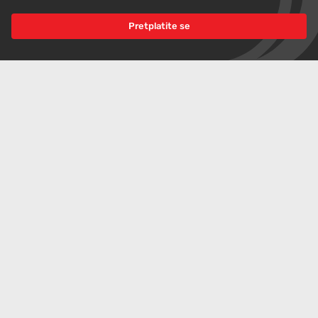
kamera za tablice. Kradu ih, skidaju i
razbijaju
Pretplatite se
Zelenskom rejting pao ispod rejtinga
generala
PRIKAŽI JOŠ VIJESTI
Podijeli članak
Pretplatite se na
Index bez reklama
Podržite neovisno novinarstvo i čitajte Index bez bannera.
Pretplatite se