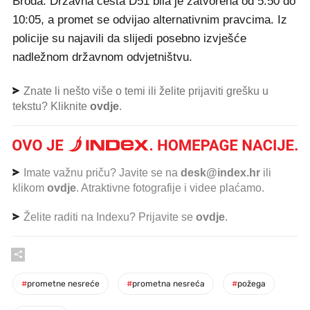
Broda. Državna cesta D51 bila je zatvorena od 5:50 do
10:05, a promet se odvijao alternativnim pravcima. Iz
policije su najavili da slijedi posebno izvješće
nadležnom državnom odvjetništvu.
Znate li nešto više o temi ili želite prijaviti grešku u
tekstu? Kliknite
ovdje
.
Imate važnu priču? Javite se na
desk@index.hr
ili
klikom
ovdje
. Atraktivne fotografije i videe plaćamo.
Želite raditi na Indexu? Prijavite se
ovdje
.
#
prometne nesreće
#
prometna nesreća
#
požega