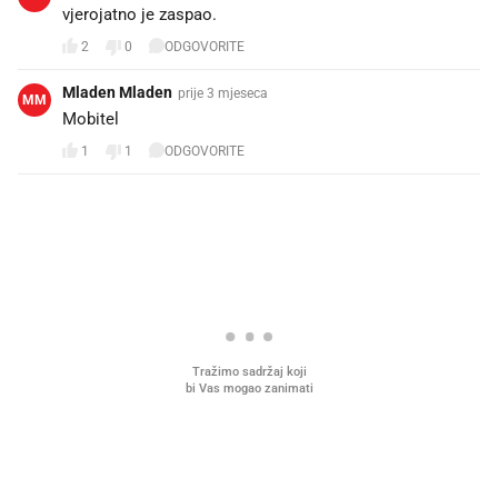
vjerojatno je zaspao.
2
0
ODGOVORITE
Mladen Mladen
prije 3 mjeseca
MM
Mobitel
1
1
ODGOVORITE
PROČITAJTE JOŠ
Mjesecima planiramo novu
Što povezuje Lexus i
kuhinju, a jednu važnu odluku
legendarnog Ponyja?
donesemo u samo deset minuta