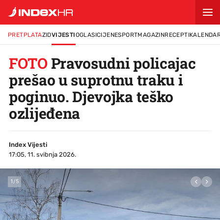
PRETPLATA
ZID
VIJESTI
OGLASI
CIJENE
SPORT
MAGAZIN
RECEPTI
KALENDA
FOTO
Pravosudni policajac
prešao u suprotnu traku i
poginuo. Djevojka teško
ozlijeđena
Index Vijesti
17:05, 11. svibnja 2026.
1
/
5