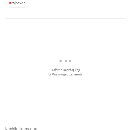
#
rajsavac
PROČITAJTE JOŠ
Mjesecima planiramo novu
Što povezuje Lexus i
kuhinju, a jednu važnu odluku
legendarnog Ponyja?
donesemo u samo deset minuta