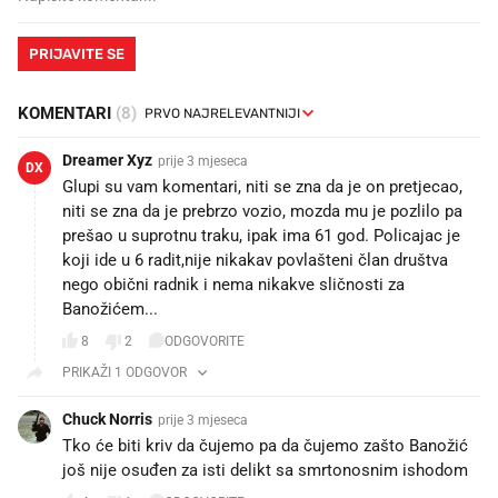
PRIJAVITE SE
KOMENTARI
(8)
Dreamer Xyz
prije 3 mjeseca
DX
Glupi su vam komentari, niti se zna da je on pretjecao,
niti se zna da je prebrzo vozio, mozda mu je pozlilo pa
prešao u suprotnu traku, ipak ima 61 god. Policajac je
koji ide u 6 radit,nije nikakav povlašteni član društva
nego obični radnik i nema nikakve sličnosti za
Banožićem...
8
2
ODGOVORITE
PRIKAŽI 1 ODGOVOR
Chuck Norris
prije 3 mjeseca
Tko će biti kriv da čujemo pa da čujemo zašto Banožić
još nije osuđen za isti delikt sa smrtonosnim ishodom