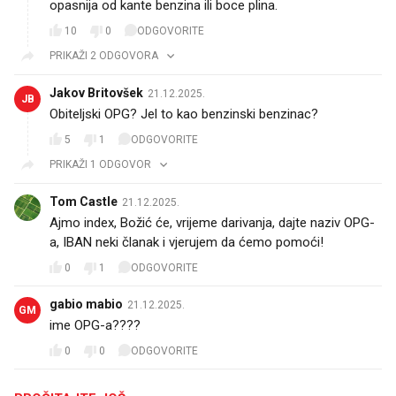
opasnija od kante benzina ili boce plina.
10
0
ODGOVORITE
PRIKAŽI 2 ODGOVORA
Jakov Britovšek
21.12.2025.
JB
Obiteljski OPG? Jel to kao benzinski benzinac?
5
1
ODGOVORITE
PRIKAŽI 1 ODGOVOR
Tom Castle
21.12.2025.
Ajmo index, Božić će, vrijeme darivanja, dajte naziv OPG-
a, IBAN neki članak i vjerujem da ćemo pomoći!
0
1
ODGOVORITE
gabio mabio
21.12.2025.
GM
ime OPG-a????
0
0
ODGOVORITE