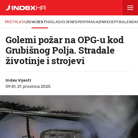
PRETPLATA
ZID
VIJESTI
OGLASI
CIJENE
SPORT
MAGAZIN
RECEPTI
KALENDA
Golemi požar na OPG-u kod
Grubišnog Polja. Stradale
životinje i strojevi
Index Vijesti
09:41, 21. prosinca 2025.