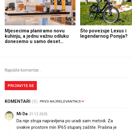
Mjesecima planiramo novu
Što povezuje Lexus i
kuhinju, a jednu važnu odluku
legendarnog Ponyja?
donesemo u samo deset
minuta
PRIJAVITE SE
KOMENTARI
(8)
Mi Da
21.12.2025.
Da nije struja napravljena po uradi sam metodi. Za
ovakve prostore min IP65 stupanj zaštite. Prašina je