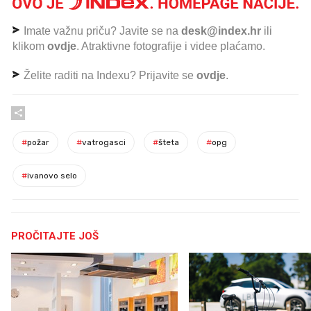
Imate važnu priču? Javite se na
desk@index.hr
ili
klikom
ovdje
. Atraktivne fotografije i videe plaćamo.
Želite raditi na Indexu? Prijavite se
ovdje
.
#
požar
#
vatrogasci
#
šteta
#
opg
#
ivanovo selo
PROČITAJTE JOŠ