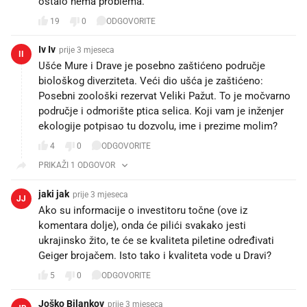
ostalo nema problema.
19
0
ODGOVORITE
Iv Iv
prije 3 mjeseca
II
Ušće Mure i Drave je posebno zaštićeno područje
biološkog diverziteta. Veći dio ušća je zaštićeno:
Posebni zoološki rezervat Veliki Pažut. To je močvarno
područje i odmorište ptica selica. Koji vam je inženjer
ekologije potpisao tu dozvolu, ime i prezime molim?
4
0
ODGOVORITE
PRIKAŽI 1 ODGOVOR
jaki jak
prije 3 mjeseca
JJ
Ako su informacije o investitoru točne (ove iz
komentara dolje), onda će pilići svakako jesti
ukrajinsko žito, te će se kvaliteta piletine određivati
Geiger brojačem. Isto tako i kvaliteta vode u Dravi?
5
0
ODGOVORITE
Joško Bilankov
prije 3 mjeseca