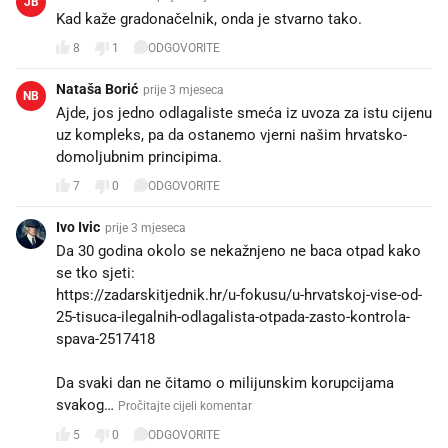
JB
Kad kaže gradonačelnik, onda je stvarno tako.
8
1
ODGOVORITE
Nataša Borić
prije 3 mjeseca
NB
Ajde, jos jedno odlagaliste smeća iz uvoza za istu cijenu
uz kompleks, pa da ostanemo vjerni našim hrvatsko-
domoljubnim principima.
7
0
ODGOVORITE
Ivo Ivic
prije 3 mjeseca
Da 30 godina okolo se nekažnjeno ne baca otpad kako
se tko sjeti:
https://zadarskitjednik.hr/u-fokusu/u-hrvatskoj-vise-od-
25-tisuca-ilegalnih-odlagalista-otpada-zasto-kontrola-
spava-2517418
Da svaki dan ne čitamo o milijunskim korupcijama
svakog…
Pročitajte cijeli komentar
5
0
ODGOVORITE