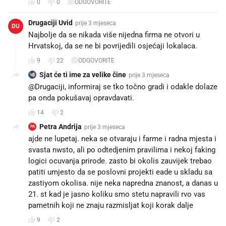
0
0
ODGOVORITE
Drugaciji Uvid
prije 3 mjeseca
DU
Najbolje da se nikada više nijedna firma ne otvori u
Hrvatskoj, da se ne bi povrijedili osjećaji lokalaca.
9
22
ODGOVORITE
Sjat će ti ime za velike čine
prije 3 mjeseca
@Drugaciji, informiraj se tko točno gradi i odakle dolaze
pa onda pokušavaj opravdavati.
14
2
Petra Andrija
prije 3 mjeseca
PA
ajde ne lupetaj. neka se otvaraju i farme i radna mjesta i
svasta nwsto, ali po odtedjenim pravilima i nekoj faking
logici ocuvanja prirode. zasto bi okolis zauvijek trebao
patiti umjesto da se poslovni projekti eade u skladu sa
zastiyom okolisa. nije neka napredna znanost, a danas u
21. st kad je jasno koliku smo stetu napravili rvo vas
pametnih koji ne znaju razmisljat koji korak dalje
9
2