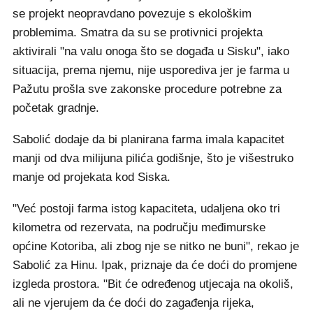
se projekt neopravdano povezuje s ekološkim
problemima. Smatra da su se protivnici projekta
aktivirali "na valu onoga što se događa u Sisku", iako
situacija, prema njemu, nije usporediva jer je farma u
Pažutu prošla sve zakonske procedure potrebne za
početak gradnje.
Sabolić dodaje da bi planirana farma imala kapacitet
manji od dva milijuna pilića godišnje, što je višestruko
manje od projekata kod Siska.
"Već postoji farma istog kapaciteta, udaljena oko tri
kilometra od rezervata, na području međimurske
općine Kotoriba, ali zbog nje se nitko ne buni", rekao je
Sabolić za Hinu. Ipak, priznaje da će doći do promjene
izgleda prostora. "Bit će određenog utjecaja na okoliš,
ali ne vjerujem da će doći do zagađenja rijeka,