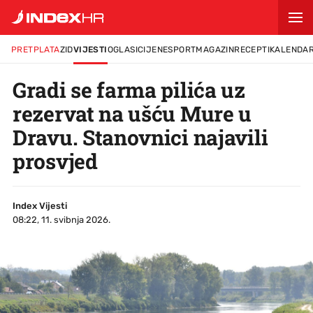
PRETPLATA
ZID
VIJESTI
OGLASI
CIJENE
SPORT
MAGAZIN
RECEPTI
KALENDA
Gradi se farma pilića uz
rezervat na ušću Mure u
Dravu. Stanovnici najavili
prosvjed
Index Vijesti
08:22, 11. svibnja 2026.