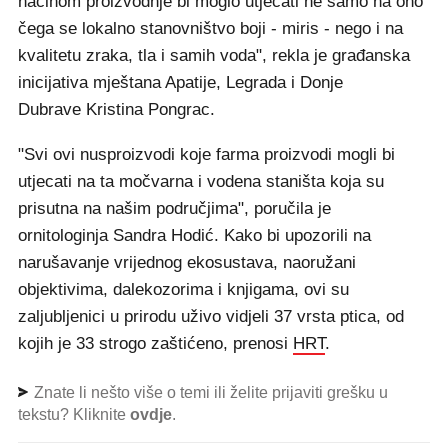
načinom proizvodnje bi moglo utjecati ne samo na ono
čega se lokalno stanovništvo boji - miris - nego i na
kvalitetu zraka, tla i samih voda", rekla je građanska
inicijativa mještana Apatije, Legrada i Donje
Dubrave Kristina Pongrac.
"Svi ovi nusproizvodi koje farma proizvodi mogli bi
utjecati na ta močvarna i vodena staništa koja su
prisutna na našim područjima", poručila je
ornitologinja Sandra Hodić. Kako bi upozorili na
narušavanje vrijednog ekosustava, naoružani
objektivima, dalekozorima i knjigama, ovi su
zaljubljenici u prirodu uživo vidjeli 37 vrsta ptica, od
kojih je 33 strogo zaštićeno, prenosi
HRT
.
Znate li nešto više o temi ili želite prijaviti grešku u
tekstu? Kliknite
ovdje
.