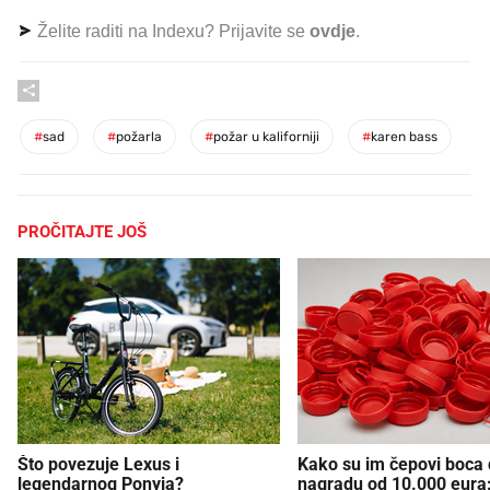
Želite raditi na Indexu? Prijavite se
ovdje
.
#
sad
#
požarla
#
požar u kaliforniji
#
karen bass
PROČITAJTE JOŠ
Što povezuje Lexus i
Kako su im čepovi boca d
legendarnog Ponyja?
nagradu od 10.000 eura