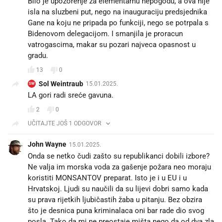
Bilo je upozorenje za elementarnu nepogodu, a ova nije
isla na sluzbeni put, nego na inauguraciju predsjednika
Gane na koju ne pripada po funkciji, nego se potrpala s
Bidenovom delegacijom. I smanjila je proracun
vatrogascima, makar su pozari najveca opasnost u
gradu.
13
0
Sol Weintraub
15.01.2025.
SW
LA gori radi sreće gavuna.
2
0
UČITAJTE JOŠ 1 ODGOVOR
John Wayne
15.01.2025.
Onda se netko čudi zašto su republikanci dobili izbore?
Ne valja im morska voda za gašenje požara neo moraju
koristiti MONSANTOV preparat. Isto je i u EU i u
Hrvatskoj. Ljudi su naučili da su lijevi dobri samo kada
su prava rijetkih ljubičastih žaba u pitanju. Bez obzira
što je desnica puna kriminalaca oni bar rade dio svog
posla. Tako da mi ne preostaje mišta nego da od dva zla