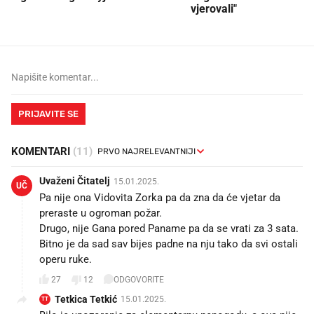
vjerovali"
PRIJAVITE SE
KOMENTARI
(11)
Uvaženi Čitatelj
15.01.2025.
UČ
Pa nije ona Vidovita Zorka pa da zna da će vjetar da
preraste u ogroman požar.
Drugo, nije Gana pored Paname pa da se vrati za 3 sata.
Bitno je da sad sav bijes padne na nju tako da svi ostali
operu ruke.
27
12
ODGOVORITE
Tetkica Tetkić
15.01.2025.
TT