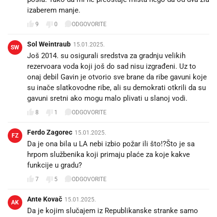
izaberem manje.
9
0
ODGOVORITE
Sol Weintraub
15.01.2025.
SW
Još 2014. su osigurali sredstva za gradnju velikih
rezervoara voda koji još do sad nisu izgrađeni. Uz to
onaj debil Gavin je otvorio sve brane da ribe gavuni koje
su inače slatkovodne ribe, ali su demokrati otkrili da su
gavuni sretni ako mogu malo plivati u slanoj vodi.
8
1
ODGOVORITE
Ferdo Zagorec
15.01.2025.
FZ
Da je ona bila u LA nebi izbio požar ili što!?Što je sa
hrpom službenika koji primaju plaće za koje kakve
funkcije u gradu?
7
5
ODGOVORITE
Ante Kovač
15.01.2025.
AK
Da je kojim slučajem iz Republikanske stranke samo