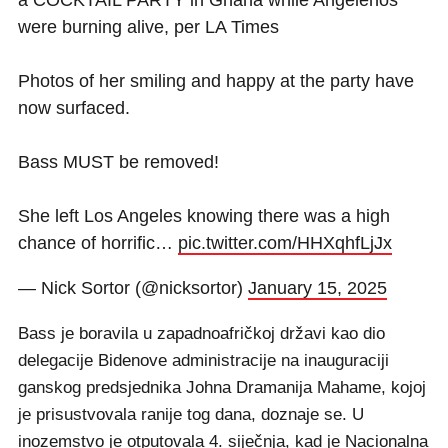
a COCKTAIL PARTY in Ghana while Angelenos
were burning alive, per LA Times
Photos of her smiling and happy at the party have
now surfaced.
Bass MUST be removed!
She left Los Angeles knowing there was a high
chance of horrific…
pic.twitter.com/HHXqhfLjJx
— Nick Sortor (@nicksortor)
January 15, 2025
Bass je boravila u zapadnoafričkoj državi kao dio
delegacije Bidenove administracije na inauguraciji
ganskog predsjednika Johna Dramanija Mahame, kojoj
je prisustvovala ranije tog dana, doznaje se. U
inozemstvo je otputovala 4. siječnja, kad je Nacionalna