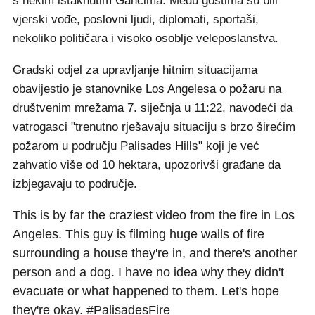
s nekim istaknutim Gancima. Među gostima su bili
vjerski vođe, poslovni ljudi, diplomati, sportaši,
nekoliko političara i visoko osoblje veleposlanstva.
Gradski odjel za upravljanje hitnim situacijama
obavijestio je stanovnike Los Angelesa o požaru na
društvenim mrežama 7. siječnja u 11:22, navodeći da
vatrogasci "trenutno rješavaju situaciju s brzo širećim
požarom u području Palisades Hills" koji je već
zahvatio više od 10 hektara, upozorivši građane da
izbjegavaju to područje.
This is by far the craziest video from the fire in Los
Angeles. This guy is filming huge walls of fire
surrounding a house they're in, and there's another
person and a dog. I have no idea why they didn't
evacuate or what happened to them. Let's hope
they're okay.
#PalisadesFire