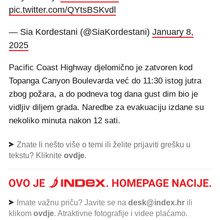
pic.twitter.com/QYtsBSKvdl
— Sia Kordestani (@SiaKordestani)
January 8,
2025
Pacific Coast Highway djelomično je zatvoren kod
Topanga Canyon Boulevarda već do 11:30 istog jutra
zbog požara, a do podneva tog dana gust dim bio je
vidljiv diljem grada. Naredbe za evakuaciju izdane su
nekoliko minuta nakon 12 sati.
Znate li nešto više o temi ili želite prijaviti grešku u
tekstu? Kliknite
ovdje
.
Imate važnu priču? Javite se na
desk@index.hr
ili
klikom
ovdje
. Atraktivne fotografije i videe plaćamo.