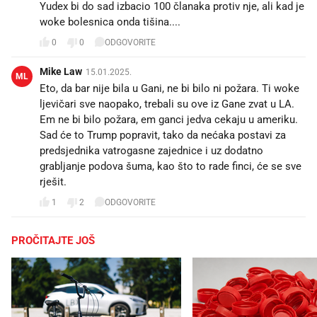
Yudex bi do sad izbacio 100 članaka protiv nje, ali kad je
woke bolesnica onda tišina....
0
0
ODGOVORITE
Mike Law
15.01.2025.
ML
Eto, da bar nije bila u Gani, ne bi bilo ni požara. Ti woke
ljevičari sve naopako, trebali su ove iz Gane zvat u LA.
Em ne bi bilo požara, em ganci jedva cekaju u ameriku.
Sad će to Trump popravit, tako da nećaka postavi za
predsjednika vatrogasne zajednice i uz dodatno
grabljanje podova šuma, kao što to rade finci, će se sve
rješit.
1
2
ODGOVORITE
PROČITAJTE JOŠ