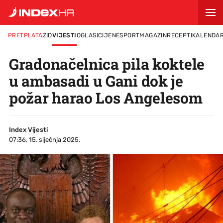
PRETPLATA
ZID
VIJESTI
OGLASI
CIJENE
SPORT
MAGAZIN
RECEPTI
KALENDA
Gradonačelnica pila koktele
u ambasadi u Gani dok je
požar harao Los Angelesom
Index Vijesti
07:36, 15. siječnja 2025.