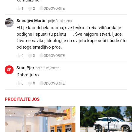
1
2
ODGOVORITE
Smrdljivi Martin
prije 3 mjeseca
EU je kao debela osoba, sve teško. Treba viličar da je
podigne i spusti tu paletu 💩. Sve najgore stvari, ljude,
životne navike, ideologije na svijetu kupe sebi i čude što
od toga smrdljivo prde.💨🤢🤮
0
3
ODGOVORITE
Stari Pjer
prije 3 mjeseca
SP
Dobro jutro.
0
0
ODGOVORITE
PROČITAJTE JOŠ