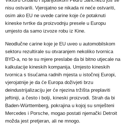
Viktoru Orbánu i španjolskom Pedru Sánchezu još se
nisu ostvarili. Vjerojatno se nikada ni neće ostvariti,
osim ako EU ne uvede carine koje će potaknuti
kineske tvrtke da proizvodnju presele u Europu
umjesto da samo izvoze robu iz Kine.
Neodlučne carine koje je EU uveo u automobilskom
sektoru rezultirale su otvaranjem nekoliko tvornica
BYD-a, no te su mjere preslabe da bi bitno utjecale na
kalkulacije kineskih kompanija. Umjesto kineskih
tvornica s tisućama radnih mjesta u istočnoj Europi,
vjerojatnije je da će Europa doživjeti brzu
deindustrijalizaciju jer će njezina tržišta preplaviti
jeftiniji, a često i bolji, kineski proizvodi. Strah da bi
Baden-Württemberg, pokrajina u kojoj su smješteni
Mercedes i Porsche, mogao postati njemački Detroit
možda jest pretjeran, ali ne mnogo.