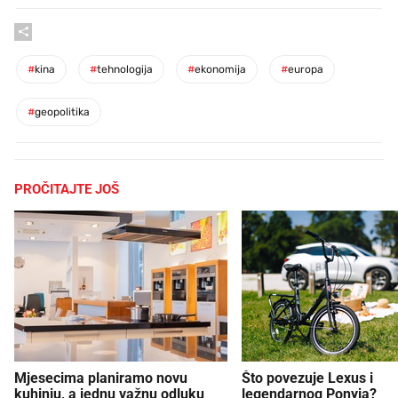
#
kina
#
tehnologija
#
ekonomija
#
europa
#
geopolitika
PROČITAJTE JOŠ
Mjesecima planiramo novu
Što povezuje Lexus i
kuhinju, a jednu važnu odluku
legendarnog Ponyja?