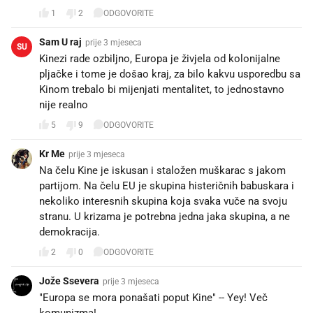
1
2
ODGOVORITE
Sam U raj
prije 3 mjeseca
SU
Kinezi rade ozbiljno, Europa je živjela od kolonijalne
pljačke i tome je došao kraj, za bilo kakvu usporedbu sa
Kinom trebalo bi mijenjati mentalitet, to jednostavno
nije realno
5
9
ODGOVORITE
Kr Me
prije 3 mjeseca
Na čelu Kine je iskusan i staložen muškarac s jakom
partijom. Na čelu EU je skupina histeričnih babuskara i
nekoliko interesnih skupina koja svaka vuče na svoju
stranu. U krizama je potrebna jedna jaka skupina, a ne
demokracija.
2
0
ODGOVORITE
Jože Ssevera
prije 3 mjeseca
"Europa se mora ponašati poput Kine" -- Yey! Več
komunizma!