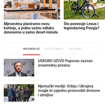
Mjesecima planiramo novu
Što povezuje Lexus i
kuhinju, a jednu važnu odluku
legendarnog Ponyja?
donesemo u samo deset minuta
NAJNOVIJE
NAJČITANIJE
VEZANO
USKORO UŽIVO Pupovac sazvao
izvanrednu presicu
Njemački mediji: Srbija i Ukrajina
mogle bi zajedno proizvoditi dronove
i streljivo