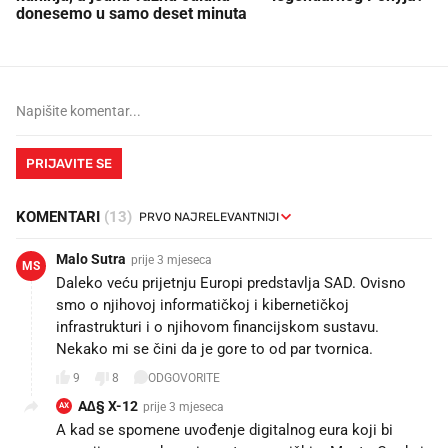
donesemo u samo deset minuta
PRIJAVITE SE
KOMENTARI
(13)
Malo Sutra
prije 3 mjeseca
MS
Daleko veću prijetnju Europi predstavlja SAD. Ovisno
smo o njihovoj informatičkoj i kibernetičkoj
infrastrukturi i o njihovom financijskom sustavu.
Nekako mi se čini da je gore to od par tvornica.
9
8
ODGOVORITE
A∆§ X-12
prije 3 mjeseca
AX
A kad se spomene uvođenje digitalnog eura koji bi