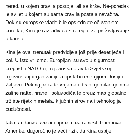
nered, u kojem pravila postoje, ali se krše. Ne-poredak
je svijet u kojem su sama pravila postala nevažna.
Dok su europske vlade bile opsjednute očuvanjem
poretka, Kina je razrađivala strategiju za preživljavanje
u kaosu.
Kina je ovaj trenutak predvidjela još prije desetljeća i
pol. U isto vrijeme, Europljani su svoju sigurnost
prepustili NATO-u, trgovinska pravila Svjetskoj
trgovinskoj organizaciji, a opskrbu energijom Rusiji i
Zaljevu. Peking je za to vrijeme u tišini gomilao goleme
zalihe nafte, hrane i poluvodiča te preuzimao globalno
tržište rijetkih metala, ključnih sirovina i tehnologija
budućnosti.
Iako su danas sve oči uprte u teatralnost Trumpove
Amerike, dugoročno je veći rizik da Kina uspije