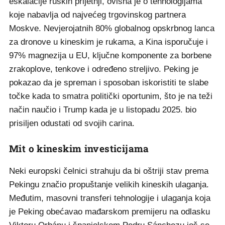
eskalacije ruskih prijetnji, ovisna je o tehnologijama
koje nabavlja od najvećeg trgovinskog partnera
Moskve. Nevjerojatnih 80% globalnog opskrbnog lanca
za dronove u kineskim je rukama, a Kina isporučuje i
97% magnezija u EU, ključne komponente za borbene
zrakoplove, tenkove i određeno streljivo. Peking je
pokazao da je spreman i sposoban iskoristiti te slabe
točke kada to smatra politički oportunim, što je na teži
način naučio i Trump kada je u listopadu 2025. bio
prisiljen odustati od svojih carina.
Mit o kineskim investicijama
Neki europski čelnici strahuju da bi oštriji stav prema
Pekingu značio propuštanje velikih kineskih ulaganja.
Međutim, masovni transferi tehnologije i ulaganja koja
je Peking obećavao mađarskom premijeru na odlasku