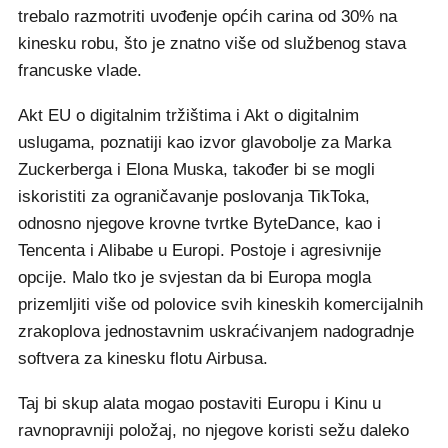
trebalo razmotriti uvođenje općih carina od 30% na
kinesku robu, što je znatno više od službenog stava
francuske vlade.
Akt EU o digitalnim tržištima i Akt o digitalnim
uslugama, poznatiji kao izvor glavobolje za Marka
Zuckerberga i Elona Muska, također bi se mogli
iskoristiti za ograničavanje poslovanja TikToka,
odnosno njegove krovne tvrtke ByteDance, kao i
Tencenta i Alibabe u Europi. Postoje i agresivnije
opcije. Malo tko je svjestan da bi Europa mogla
prizemljiti više od polovice svih kineskih komercijalnih
zrakoplova jednostavnim uskraćivanjem nadogradnje
softvera za kinesku flotu Airbusa.
Taj bi skup alata mogao postaviti Europu i Kinu u
ravnopravniji položaj, no njegove koristi sežu daleko