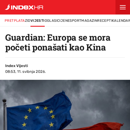
PRETPLATA
ZID
VIJESTI
OGLASI
CIJENE
SPORT
MAGAZIN
RECEPTI
KALENDA
Guardian: Europa se mora
početi ponašati kao Kina
Index Vijesti
08:53, 11. svibnja 2026.