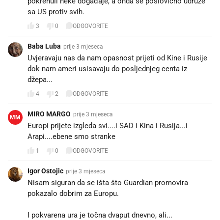
pokrenuli neke događaje, a onda se poslovično udruže
sa US protiv svih.
3
0
ODGOVORITE
Baba Luba
prije 3 mjeseca
Uvjeravaju nas da nam opasnost prijeti od Kine i Rusije
dok nam ameri usisavaju do posljednjeg centa iz
džepa...
4
2
ODGOVORITE
MIRO MARGO
prije 3 mjeseca
MM
Europi prijete izgleda svi....i SAD i Kina i Rusija...i
Arapi....ebene smo stranke
1
0
ODGOVORITE
Igor Ostojic
prije 3 mjeseca
Nisam siguran da se išta što Guardian promovira
pokazalo dobrim za Europu.
I pokvarena ura je točna dvaput dnevno, ali...