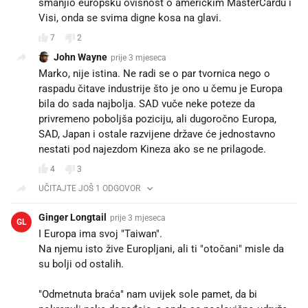
smanjio europsku ovisnost o američkim MasterCardu i
Visi, onda se svima digne kosa na glavi.
7
2
John Wayne
prije 3 mjeseca
Marko, nije istina. Ne radi se o par tvornica nego o
raspadu čitave industrije što je ono u čemu je Europa
bila do sada najbolja. SAD vuče neke poteze da
privremeno poboljša poziciju, ali dugoročno Europa,
SAD, Japan i ostale razvijene države će jednostavno
nestati pod najezdom Kineza ako se ne prilagode.
4
3
UČITAJTE JOŠ 1 ODGOVOR
Ginger Longtail
prije 3 mjeseca
GL
I Europa ima svoj "Taiwan".
Na njemu isto žive Europljani, ali ti "otočani" misle da
su bolji od ostalih.
"Odmetnuta braća" nam uvijek sole pamet, da bi