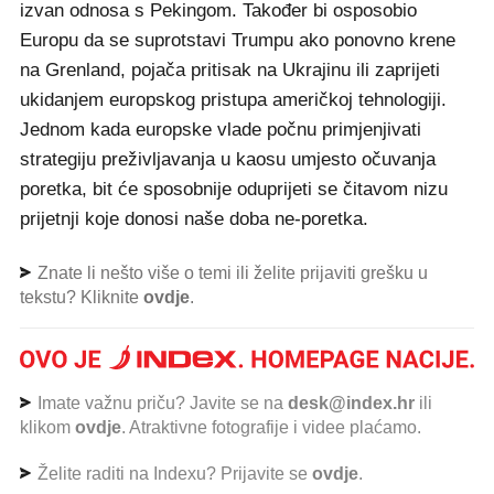
izvan odnosa s Pekingom. Također bi osposobio
Europu da se suprotstavi Trumpu ako ponovno krene
na Grenland, pojača pritisak na Ukrajinu ili zaprijeti
ukidanjem europskog pristupa američkoj tehnologiji.
Jednom kada europske vlade počnu primjenjivati
strategiju preživljavanja u kaosu umjesto očuvanja
poretka, bit će sposobnije oduprijeti se čitavom nizu
prijetnji koje donosi naše doba ne-poretka.
Znate li nešto više o temi ili želite prijaviti grešku u
tekstu? Kliknite
ovdje
.
Imate važnu priču? Javite se na
desk@index.hr
ili
klikom
ovdje
. Atraktivne fotografije i videe plaćamo.
Želite raditi na Indexu? Prijavite se
ovdje
.