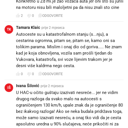
Konkretno u Zd mi.je zao vozaca auta jer oni sto su jurili
na motoru nisu bili maloljetni pa da nisu znali sto cine
2
0
ODGOVORITE
Tamara Klaic
prije 2 mjeseca
TK
Autoceste su u katastrofalnom stanju (s...nju), a
cestarina ogromna, pitam se, pitam se, kamo oni sa
tolikim parama. Mislim i onaj dio od goriva..... Ne znam
kad je koja obnovljena, vozila sam prošli tjedan do
Vukovara, katastrofa, svi voze lijevim trakom jer je
desni više kaldrma nego cesta.
0
0
ODGOVORITE
Ivana Šilović
prije 2 mjeseca
IŠ
U HAC-u očito guštaju izazivati nesreće... jer ne vidim
drugog razloga da svako malo na autocesti s
ograničenjem 130 km/h, upale znak da je ograničenje 80
bez ikakvog razloga! Ako se neka budala pridržava toga,
može samo izazvati nesreću, a onaj tko vidi da je cesta
apsolutno uredna u 90% slučajeva, neće prikočiti ni za