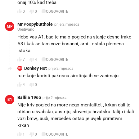
onaj 10% kad treba
0
0
ODGOVORITE
Mr Poopybutthole
prije 2 mjeseca
MP
Uređivano
Hebo vas A1, bacite malo pogled na stanje desne trake
A3 i kak se tam voze bosanci, srbi i ostala plemena
istoka.
7
4
ODGOVORITE
Donkey Hot
prije 2 mjeseca
DH
rute koje koristi pakosna sirotinja ih ne zanimaju
4
0
Ballila 1965
prije 2 mjeseca
B1
Nije kriv pogled na more nego mentalitet , krkan dali je
otišao u švabsku, austriju, sloveniju hrvatsku italiju i dali
vozi bmw,, audi, mercedes ostao je uvjek primitivni
krkan
1
0
ODGOVORITE