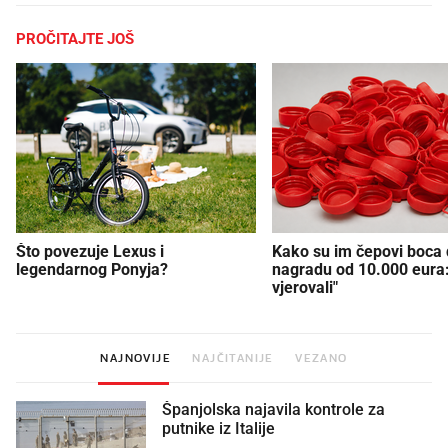
PROČITAJTE JOŠ
Što povezuje Lexus i
Kako su im čepovi boca d
legendarnog Ponyja?
nagradu od 10.000 eura
vjerovali"
NAJNOVIJE
NAJČITANIJE
VEZANO
Španjolska najavila kontrole za
putnike iz Italije