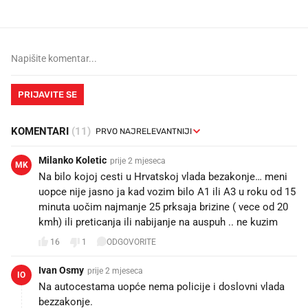
PRIJAVITE SE
KOMENTARI
(11)
Milanko Koletic
prije 2 mjeseca
MK
Na bilo kojoj cesti u Hrvatskoj vlada bezakonje… meni
uopce nije jasno ja kad vozim bilo A1 ili A3 u roku od 15
minuta uočim najmanje 25 prksaja brizine ( vece od 20
kmh) ili preticanja ili nabijanje na auspuh .. ne kuzim
16
1
ODGOVORITE
Ivan Osmy
prije 2 mjeseca
IO
Na autocestama uopće nema policije i doslovni vlada
bezzakonje.