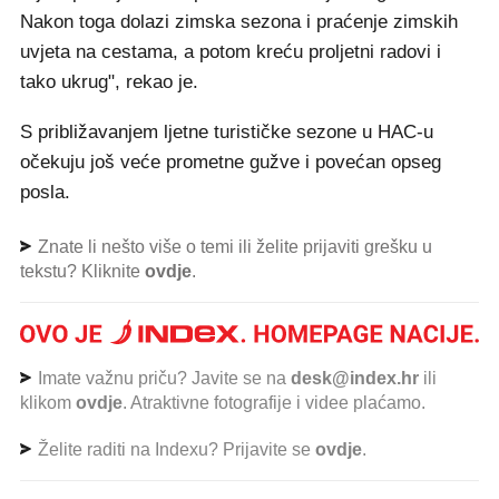
Nakon toga dolazi zimska sezona i praćenje zimskih
uvjeta na cestama, a potom kreću proljetni radovi i
tako ukrug", rekao je.
S približavanjem ljetne turističke sezone u HAC-u
očekuju još veće prometne gužve i povećan opseg
posla.
Znate li nešto više o temi ili želite prijaviti grešku u
tekstu? Kliknite
ovdje
.
Imate važnu priču? Javite se na
desk@index.hr
ili
klikom
ovdje
. Atraktivne fotografije i videe plaćamo.
Želite raditi na Indexu? Prijavite se
ovdje
.