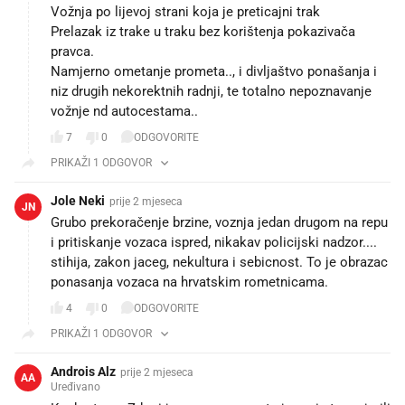
Vožnja po lijevoj strani koja je preticajni trak
Prelazak iz trake u traku bez korištenja pokazivača
pravca.
Namjerno ometanje prometa.., i divljaštvo ponašanja i
niz drugih nekorektnih radnji, te totalno nepoznavanje
vožnje nd autocestama..
7
0
ODGOVORITE
PRIKAŽI 1 ODGOVOR
Jole Neki
prije 2 mjeseca
JN
Grubo prekoračenje brzine, voznja jedan drugom na repu
i pritiskanje vozaca ispred, nikakav policijski nadzor....
stihija, zakon jaceg, nekultura i sebicnost. To je obrazac
ponasanja vozaca na hrvatskim rometnicama.
4
0
ODGOVORITE
PRIKAŽI 1 ODGOVOR
Androis Alz
prije 2 mjeseca
AA
Uređivano