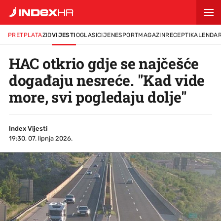
PRETPLATA
ZID
VIJESTI
OGLASI
CIJENE
SPORT
MAGAZIN
RECEPTI
KALENDA
HAC otkrio gdje se najčešće
događaju nesreće. "Kad vide
more, svi pogledaju dolje"
Index Vijesti
19:30, 07. lipnja 2026.