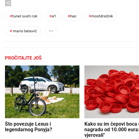
#
tunel sveti rok
#
a1
#
hac
#
mostdrežnik
#
mario belavić
PROČITAJTE JOŠ
Što povezuje Lexus i
Kako su im čepovi boca d
legendarnog Ponyja?
nagradu od 10.000 eura
vjerovali"